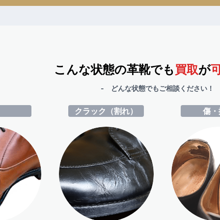
こんな状態の革靴でも
買取
が
- どんな状態でもご相談ください！ 
ミ
クラック（割れ）
傷・