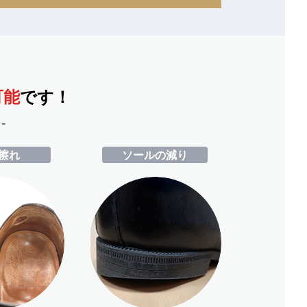
可能
です！
-
擦れ
ソールの減り