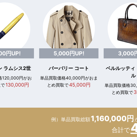
000円UP!
5,000円UP!
3,000
 ラムシス2世
バーバリー コート
ベルルッティ
ル
120,000円がお
単品買取価格40,000円がおま
130,000円
45,000円
取で
とめ買取で
単品買取価格30
3
とめ買取で
1,160,000円
例）単品買取総額
合計で