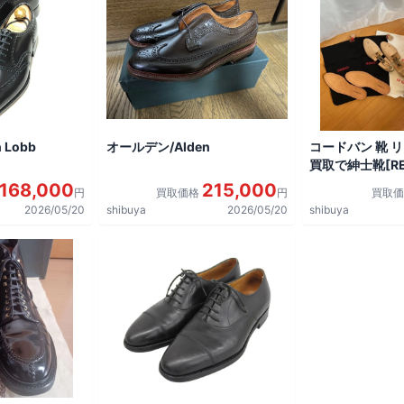
 Lobb
オールデン/Alden
コードバン 靴 
買取で紳士靴[REG
shoes]を買取
168,000
215,000
円
買取価格
円
買取
2026/05/20
shibuya
2026/05/20
shibuya