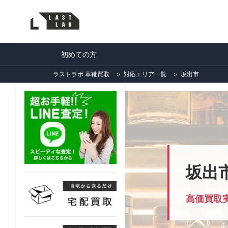
初めての方
ラストラボ 革靴買取
＞
対応エリア一覧
＞
坂出市
坂出
高価買取