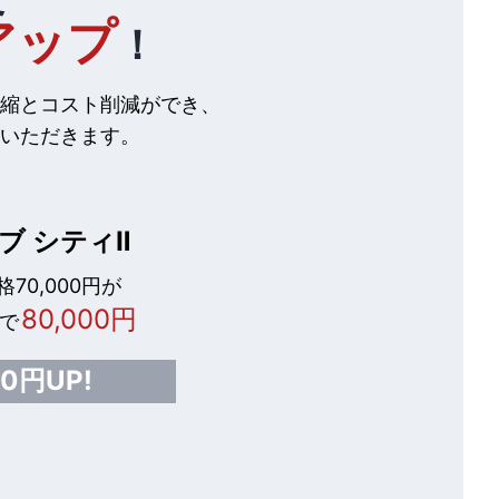
アップ
！
縮とコスト削減ができ、
いただきます。
ブ シティⅡ
70,000円が
80,000円
で
00円UP!