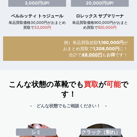
3,000円UP!
20,000円UP!
ベルルッティ トゥジュール
ロレックス サブマリーナ
単品買取価格30,000円がおまとめ
単品買取価格900,000円がおまと
買取で
33,000円
め買取で
920,000円
例）単品買取総額
1,160,000円
が
おまとめ買取で
1,208,000円
に！
合計で
48,000円
も
お得
です！
こんな状態の革靴でも
買取
が
可能
で
す！
- どんな状態でもご相談ください！ -
シミ
クラック（割れ）