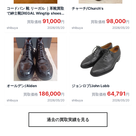
コードバン 靴 リーガル ｜革靴買取
チャーチ/Church's
で紳士靴[REGAL Wingtip shoes]
を買取しました。
91,000
98,000
買取価格
円
買取価格
円
shibuya
2026/05/20
shibuya
2026/05/20
オールデン/Alden
ジョンロブ/John Lobb
186,000
64,791
買取価格
円
買取価格
円
shibuya
2026/05/20
shibuya
2026/05/20
過去の買取実績を見る