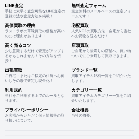
LINE査定
無料査定フォーム
手軽に素早く査定可能なLINE査定の
完全無料のメールベースの査定フォ
登録方法や査定方法を掲載！
ームです！
高価買取の理由
宅配買取
ラストラボの革靴買取の価格が高い
人気NO.1の買取方法！自宅から当社
のには理由があります！
へお荷物を送るだけ！
高く売るコツ
店頭買取
少し意識するだけで査定がアップす
ご自宅から最寄りの店舗へ。買い物
るかもしれません！その方法を伝
ついでにご来店して買取できます。
授！
出張買取
ブランド一覧
ご自宅・またはご指定の住所へお伺
買取アイテム銘柄一覧をご紹介いた
いしその場で査定し現金化！
します。
利用規約
カテゴリー一覧
当社をご利用する上でのルールとな
買取アイテムカテゴリー一覧をご紹
ります。
介いたします。
プライバシーポリシー
会社概要
お客様からいただく個人情報等の取
当社の概要。
り扱いについて。