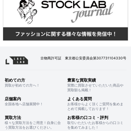
古物商許可証 東京都公安委員会第307731104330号
初めての方
豊富な買取実績
買取が初めての方へ！
実際に買取させていただいた商品や
買取額も掲載！
店舗案内
よくある質問
全国各地へ店舗展開中！
お客様からよく頂くご質問を集めま
とめて掲載しております！
買取方法
お客様の口コミ・評判
様々な買取方法をご用意！自身に合
取引いただいたお客様からの口コミ
う買取方法をお選びください。
を集めてみました！