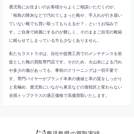
鹿児島にお住まいのお客様からよくご相談いただくのが、
「桜島の降灰などで汚れてしまった靴や、
手入れが行き届い
ていない靴でも買い取ってもらえるか？」というお悩みで
す。
ご自身で綺麗にするのが難しく、
そのままご自宅の靴箱
に眠らせてしまっている方も少なくありません。
私たちラストラボは、
自社や提携工房でのメンテナンスを前
提とした靴の買取専門店です。
そのため、
火山灰による汚れ
や多少の傷があっても、
事前のクリーニングは一切不要で
す。
専門バイヤーがブランド本来の価値と革の質をしっかり
と見極め、
鹿児島にいながら東京などの激戦区と変わらない
全国トップクラスの適正価格で高価買取いたします。
鹿児島県の買取実績