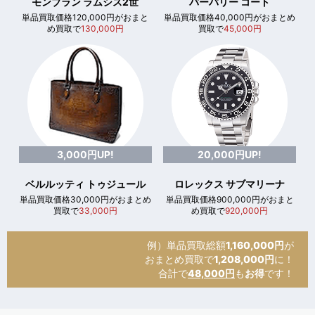
モンブラン ラムシス2世
バーバリー コート
単品買取価格120,000円がおまと
単品買取価格40,000円がおまとめ
め買取で
130,000円
買取で
45,000円
3,000円UP!
20,000円UP!
ベルルッティ トゥジュール
ロレックス サブマリーナ
単品買取価格30,000円がおまとめ
単品買取価格900,000円がおまと
買取で
33,000円
め買取で
920,000円
例）単品買取総額
1,160,000円
が
おまとめ買取で
1,208,000円
に！
合計で
48,000円
も
お得
です！