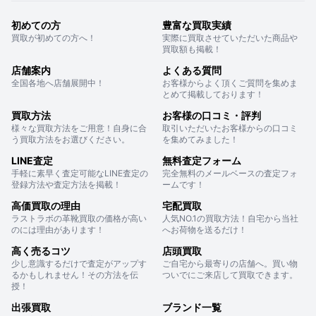
初めての方
豊富な買取実績
買取が初めての方へ！
実際に買取させていただいた商品や
買取額も掲載！
店舗案内
よくある質問
全国各地へ店舗展開中！
お客様からよく頂くご質問を集めま
とめて掲載しております！
買取方法
お客様の口コミ・評判
様々な買取方法をご用意！自身に合
取引いただいたお客様からの口コミ
う買取方法をお選びください。
を集めてみました！
LINE査定
無料査定フォーム
手軽に素早く査定可能なLINE査定の
完全無料のメールベースの査定フォ
登録方法や査定方法を掲載！
ームです！
高価買取の理由
宅配買取
ラストラボの革靴買取の価格が高い
人気NO.1の買取方法！自宅から当社
のには理由があります！
へお荷物を送るだけ！
高く売るコツ
店頭買取
少し意識するだけで査定がアップす
ご自宅から最寄りの店舗へ。買い物
るかもしれません！その方法を伝
ついでにご来店して買取できます。
授！
出張買取
ブランド一覧