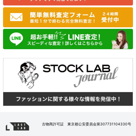
古物商許可証 東京都公安委員会第307731104330号