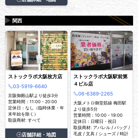
▶
関西
ストックラボ大阪枚方店
ストックラボ大阪駅前第
４ビル店
03-5919-6640
06-6389-2265
京阪御殿山駅より徒歩3分
営業時間：11:00 - 20:00
大阪メトロ御堂筋線 梅田駅
定休日：なし（臨時休業・年
より徒歩5分
末年始を除く）
営業時間：10:00 - 19:00
取扱商材: すべて
定休日：日曜日・祝日
取扱商材: アパレル / バッグ /
毛皮 / 文具 / シューズ / 時計
店舗詳細・地図