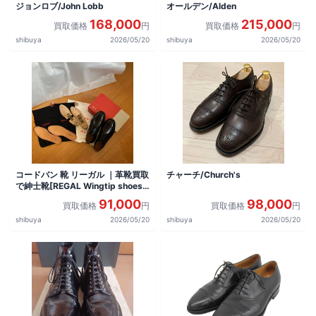
ジョンロブ/John Lobb
オールデン/Alden
168,000
215,000
買取価格
円
買取価格
円
shibuya
2026/05/20
shibuya
2026/05/20
コードバン 靴 リーガル ｜革靴買取
チャーチ/Church's
で紳士靴[REGAL Wingtip shoes]
を買取しました。
91,000
98,000
買取価格
円
買取価格
円
shibuya
2026/05/20
shibuya
2026/05/20