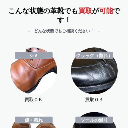
こんな状態の革靴でも
買取
が
可能
で
す！
- どんな状態でもご相談ください！ -
シミ
クラック（割れ）
買取ＯＫ
買取ＯＫ
傷・擦れ
ソールの減り