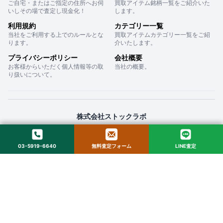
ご自宅・またはご指定の住所へお伺
買取アイテム銘柄一覧をご紹介いた
いしその場で査定し現金化！
します。
利用規約
カテゴリー一覧
当社をご利用する上でのルールとな
買取アイテムカテゴリー一覧をご紹
ります。
介いたします。
プライバシーポリシー
会社概要
お客様からいただく個人情報等の取
当社の概要。
り扱いについて。
株式会社ストックラボ
〒160-0022 東京都新宿区新宿２丁目１２−１６ セントフォービル ２０３
03-5919-6640
無料査定フォーム
LINE査定
© 2025 StockLab. All Rights Reserved.