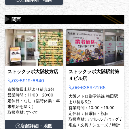
▶
関西
ストックラボ大阪枚方店
ストックラボ大阪駅前第
４ビル店
03-5919-6640
06-6389-2265
京阪御殿山駅より徒歩3分
営業時間：11:00 - 20:00
大阪メトロ御堂筋線 梅田駅
定休日：なし（臨時休業・年
より徒歩5分
末年始を除く）
営業時間：10:00 - 19:00
取扱商材: すべて
定休日：日曜日・祝日
取扱商材: アパレル / バッグ /
毛皮 / 文具 / シューズ / 時計
店舗詳細・地図