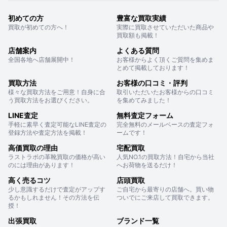
初めての方
豊富な買取実績
買取が初めての方へ！
実際に買取させていただいた商品や
買取額も掲載！
店舗案内
よくある質問
全国各地へ店舗展開中！
お客様からよく頂くご質問を集めま
とめて掲載しております！
買取方法
お客様の口コミ・評判
様々な買取方法をご用意！自身に合
取引いただいたお客様からの口コミ
う買取方法をお選びください。
を集めてみました！
LINE査定
無料査定フォーム
手軽に素早く査定可能なLINE査定の
完全無料のメールベースの査定フォ
登録方法や査定方法を掲載！
ームです！
高価買取の理由
宅配買取
ラストラボの革靴買取の価格が高い
人気NO.1の買取方法！自宅から当社
のには理由があります！
へお荷物を送るだけ！
高く売るコツ
店頭買取
少し意識するだけで査定がアップす
ご自宅から最寄りの店舗へ。買い物
るかもしれません！その方法を伝
ついでにご来店して買取できます。
授！
出張買取
ブランド一覧