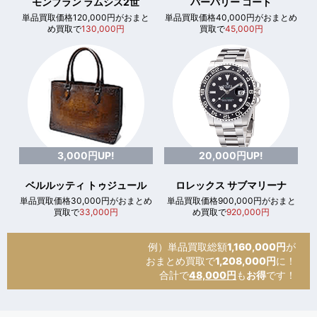
モンブラン ラムシス2世
バーバリー コート
単品買取価格120,000円がおまと
単品買取価格40,000円がおまとめ
め買取で
130,000円
買取で
45,000円
3,000円UP!
20,000円UP!
ベルルッティ トゥジュール
ロレックス サブマリーナ
単品買取価格30,000円がおまとめ
単品買取価格900,000円がおまと
買取で
33,000円
め買取で
920,000円
例）単品買取総額
1,160,000円
が
おまとめ買取で
1,208,000円
に！
合計で
48,000円
も
お得
です！