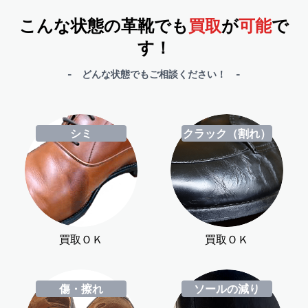
こんな状態の革靴でも
買取
が
可能
で
す！
- どんな状態でもご相談ください！ -
シミ
クラック（割れ）
買取ＯＫ
買取ＯＫ
傷・擦れ
ソールの減り