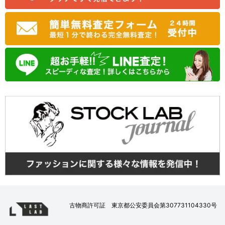
古物商許可証 東京都公安委員会第307731104330号