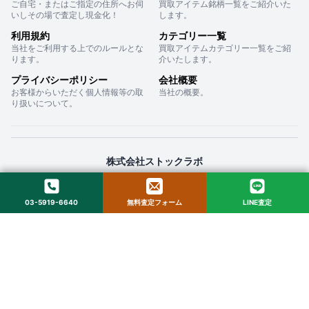
ご自宅・またはご指定の住所へお伺
買取アイテム銘柄一覧をご紹介いた
いしその場で査定し現金化！
します。
利用規約
カテゴリー一覧
当社をご利用する上でのルールとな
買取アイテムカテゴリー一覧をご紹
ります。
介いたします。
プライバシーポリシー
会社概要
お客様からいただく個人情報等の取
当社の概要。
り扱いについて。
株式会社ストックラボ
〒160-0022 東京都新宿区新宿２丁目１２−１６ セントフォービル ２０３
03-5919-6640
無料査定フォーム
LINE査定
© 2025 StockLab. All Rights Reserved.