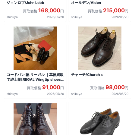
ジョンロブ/John Lobb
オールデン/Alden
168,000
215,000
買取価格
円
買取価格
円
shibuya
2026/05/20
shibuya
2026/05/20
コードバン 靴 リーガル ｜革靴買取
チャーチ/Church's
で紳士靴[REGAL Wingtip shoes]
を買取しました。
91,000
98,000
買取価格
円
買取価格
円
shibuya
2026/05/20
shibuya
2026/05/20