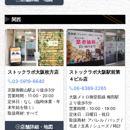
▶
関西
ストックラボ大阪枚方店
ストックラボ大阪駅前第
４ビル店
03-5919-6640
06-6389-2265
京阪御殿山駅より徒歩3分
営業時間：11:00 - 20:00
大阪メトロ御堂筋線 梅田駅
定休日：なし（臨時休業・年
より徒歩5分
末年始を除く）
営業時間：10:00 - 19:00
取扱商材: すべて
定休日：日曜日・祝日
取扱商材: アパレル / バッグ /
毛皮 / 文具 / シューズ / 時計
店舗詳細・地図