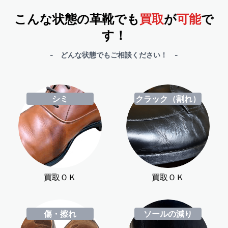
こんな状態の革靴でも
買取
が
可能
で
す！
- どんな状態でもご相談ください！ -
シミ
クラック（割れ）
買取ＯＫ
買取ＯＫ
傷・擦れ
ソールの減り