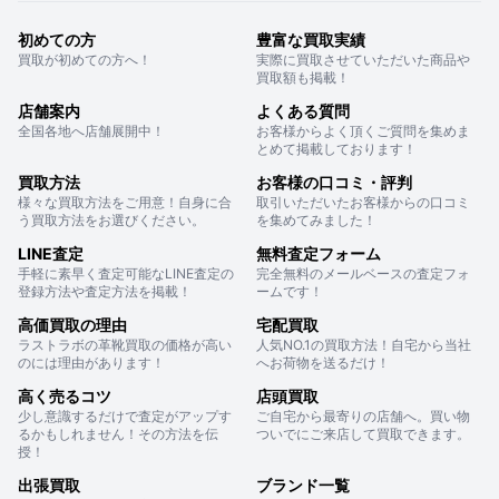
初めての方
豊富な買取実績
買取が初めての方へ！
実際に買取させていただいた商品や
買取額も掲載！
店舗案内
よくある質問
全国各地へ店舗展開中！
お客様からよく頂くご質問を集めま
とめて掲載しております！
買取方法
お客様の口コミ・評判
様々な買取方法をご用意！自身に合
取引いただいたお客様からの口コミ
う買取方法をお選びください。
を集めてみました！
LINE査定
無料査定フォーム
手軽に素早く査定可能なLINE査定の
完全無料のメールベースの査定フォ
登録方法や査定方法を掲載！
ームです！
高価買取の理由
宅配買取
ラストラボの革靴買取の価格が高い
人気NO.1の買取方法！自宅から当社
のには理由があります！
へお荷物を送るだけ！
高く売るコツ
店頭買取
少し意識するだけで査定がアップす
ご自宅から最寄りの店舗へ。買い物
るかもしれません！その方法を伝
ついでにご来店して買取できます。
授！
出張買取
ブランド一覧