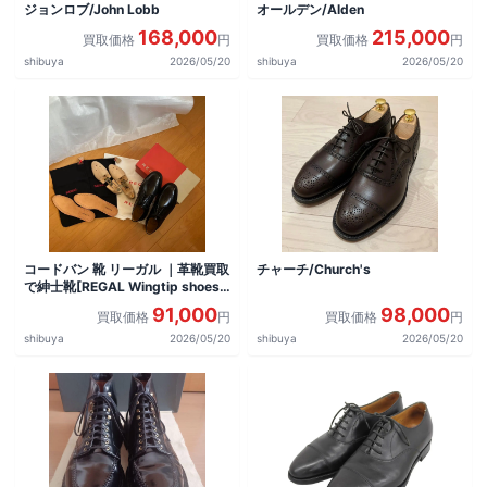
ジョンロブ/John Lobb
オールデン/Alden
168,000
215,000
買取価格
円
買取価格
円
shibuya
2026/05/20
shibuya
2026/05/20
コードバン 靴 リーガル ｜革靴買取
チャーチ/Church's
で紳士靴[REGAL Wingtip shoes]
を買取しました。
91,000
98,000
買取価格
円
買取価格
円
shibuya
2026/05/20
shibuya
2026/05/20