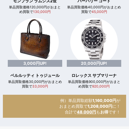
モンブラン ラムシス2世
バーバリー コート
単品買取価格120,000円がおまと
単品買取価格40,000円がおまとめ
め買取で
130,000円
買取で
45,000円
3,000円UP!
20,000円UP!
ベルルッティ トゥジュール
ロレックス サブマリーナ
単品買取価格30,000円がおまとめ
単品買取価格900,000円がおまと
買取で
33,000円
め買取で
920,000円
例）単品買取総額
1,160,000円
が
おまとめ買取で
1,208,000円
に！
合計で
48,000円
も
お得
です！