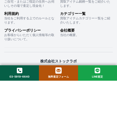
ご自宅・またはご指定の住所へお伺
買取アイテム銘柄一覧をご紹介いた
いしその場で査定し現金化！
します。
利用規約
カテゴリー一覧
当社をご利用する上でのルールとな
買取アイテムカテゴリー一覧をご紹
ります。
介いたします。
プライバシーポリシー
会社概要
お客様からいただく個人情報等の取
当社の概要。
り扱いについて。
株式会社ストックラボ
〒160-0022 東京都新宿区新宿２丁目１２−１６ セントフォービル ２０３
03-5919-6640
無料査定フォーム
LINE査定
© 2025 StockLab. All Rights Reserved.