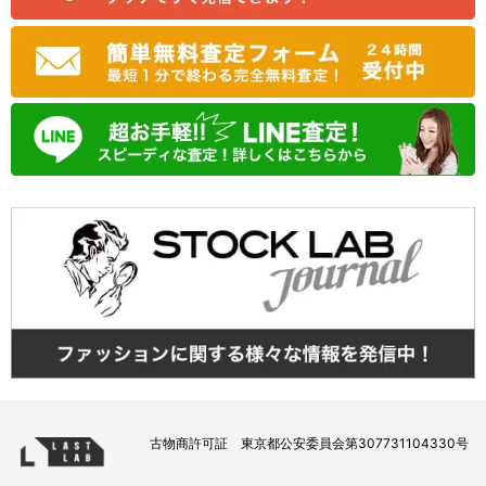
古物商許可証 東京都公安委員会第307731104330号