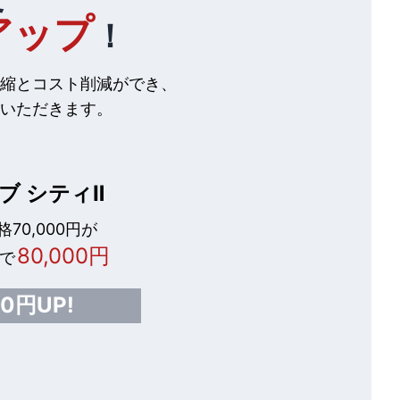
アップ
！
縮とコスト削減ができ、
いただきます。
ブ シティⅡ
70,000円が
80,000円
で
00円UP!