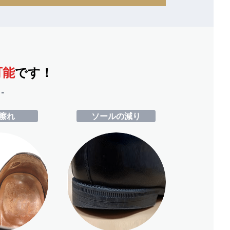
可能
です！
-
擦れ
ソールの減り