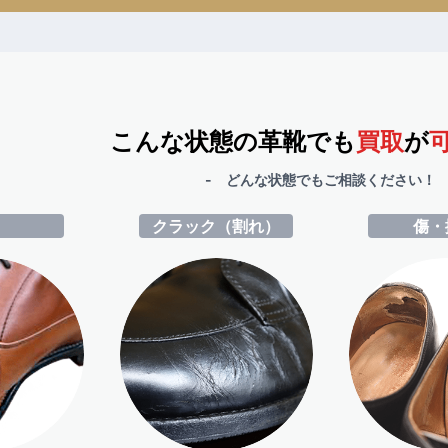
こんな状態の革靴でも
買取
が
- どんな状態でもご相談ください！ 
ミ
クラック（割れ）
傷・