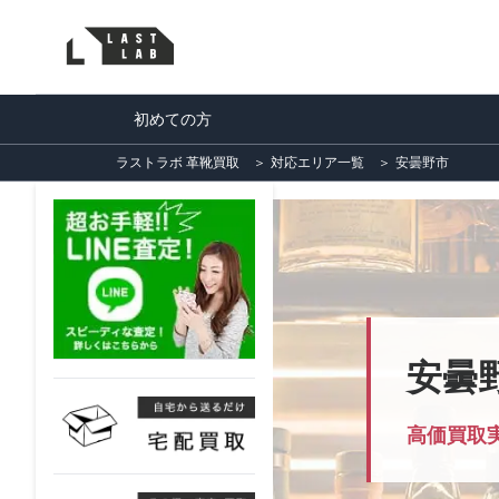
初めての方
ラストラボ 革靴買取
＞
対応エリア一覧
＞
安曇野市
安曇
高価買取