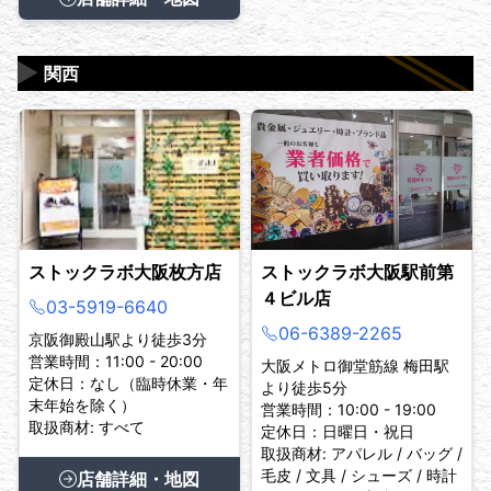
▶
関西
ストックラボ大阪枚方店
ストックラボ大阪駅前第
４ビル店
03-5919-6640
06-6389-2265
京阪御殿山駅より徒歩3分
営業時間：11:00 - 20:00
大阪メトロ御堂筋線 梅田駅
定休日：なし（臨時休業・年
より徒歩5分
末年始を除く）
営業時間：10:00 - 19:00
取扱商材: すべて
定休日：日曜日・祝日
取扱商材: アパレル / バッグ /
毛皮 / 文具 / シューズ / 時計
店舗詳細・地図