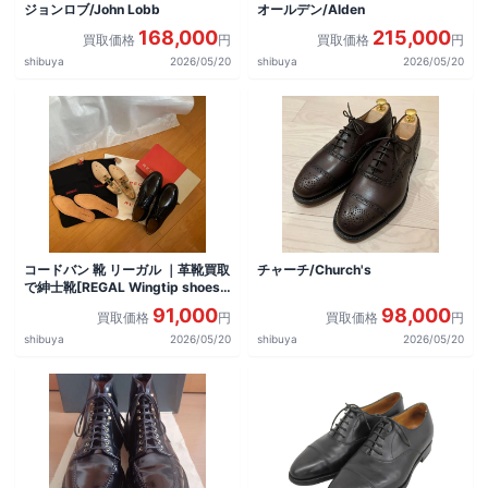
ジョンロブ/John Lobb
オールデン/Alden
168,000
215,000
買取価格
円
買取価格
円
shibuya
2026/05/20
shibuya
2026/05/20
コードバン 靴 リーガル ｜革靴買取
チャーチ/Church's
で紳士靴[REGAL Wingtip shoes]
を買取しました。
91,000
98,000
買取価格
円
買取価格
円
shibuya
2026/05/20
shibuya
2026/05/20