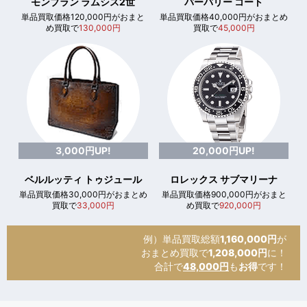
モンブラン ラムシス2世
バーバリー コート
単品買取価格120,000円がおまと
単品買取価格40,000円がおまとめ
め買取で
130,000円
買取で
45,000円
3,000円UP!
20,000円UP!
ベルルッティ トゥジュール
ロレックス サブマリーナ
単品買取価格30,000円がおまとめ
単品買取価格900,000円がおまと
買取で
33,000円
め買取で
920,000円
例）単品買取総額
1,160,000円
が
おまとめ買取で
1,208,000円
に！
合計で
48,000円
も
お得
です！