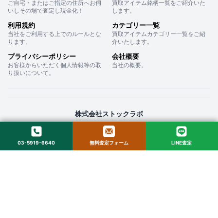
ご自宅・またはご指定の住所へお伺
買取アイテム銘柄一覧をご紹介いた
いしその場で査定し現金化！
します。
利用規約
カテゴリー一覧
当社をご利用する上でのルールとな
買取アイテムカテゴリー一覧をご紹
ります。
介いたします。
プライバシーポリシー
会社概要
お客様からいただく個人情報等の取
当社の概要。
り扱いについて。
株式会社ストックラボ
〒160-0022 東京都新宿区新宿２丁目１２−１６ セントフォービル ２０３
03-5919-6640
無料査定フォーム
LINE査定
© 2025 StockLab. All Rights Reserved.