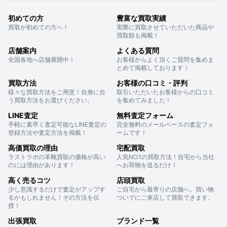
初めての方
豊富な買取実績
買取が初めての方へ！
実際に買取させていただいた商品や
買取額も掲載！
店舗案内
よくある質問
全国各地へ店舗展開中！
お客様からよく頂くご質問を集めま
とめて掲載しております！
買取方法
お客様の口コミ・評判
様々な買取方法をご用意！自身に合
取引いただいたお客様からの口コミ
う買取方法をお選びください。
を集めてみました！
LINE査定
無料査定フォーム
手軽に素早く査定可能なLINE査定の
完全無料のメールベースの査定フォ
登録方法や査定方法を掲載！
ームです！
高価買取の理由
宅配買取
ラストラボの革靴買取の価格が高い
人気NO.1の買取方法！自宅から当社
のには理由があります！
へお荷物を送るだけ！
高く売るコツ
店頭買取
少し意識するだけで査定がアップす
ご自宅から最寄りの店舗へ。買い物
るかもしれません！その方法を伝
ついでにご来店して買取できます。
授！
出張買取
ブランド一覧