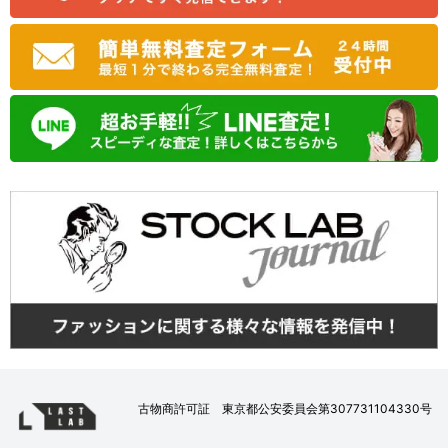
古物商許可証 東京都公安委員会第307731104330号