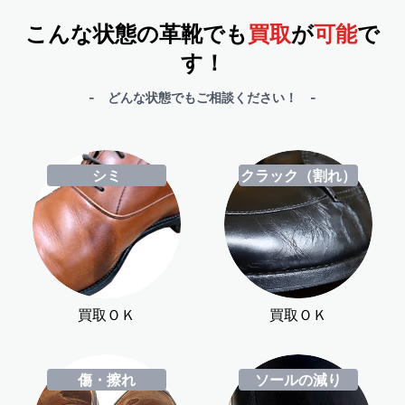
こんな状態の革靴でも
買取
が
可能
で
す！
- どんな状態でもご相談ください！ -
シミ
クラック（割れ）
買取ＯＫ
買取ＯＫ
傷・擦れ
ソールの減り