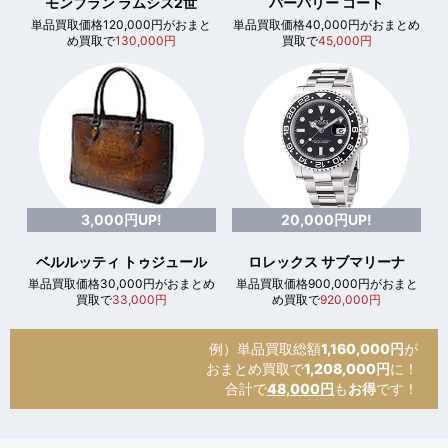
モンブラン ラムシス2世
バーバリー コート
単品買取価格120,000円がおまと
単品買取価格40,000円がおまとめ
め買取で
130,000円
買取で
45,000円
3,000円UP!
20,000円UP!
ベルルッティ トゥジュール
ロレックス サブマリーナ
単品買取価格30,000円がおまとめ
単品買取価格900,000円がおまと
買取で
33,000円
め買取で
920,000円
例）単品買取総額
1,160,000円
が
おまとめ買取で
1,208,000円
に！
合計で
48,000円
も
お得
です！