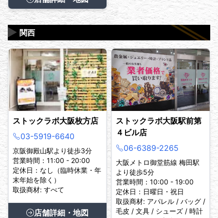
▶
関西
ストックラボ大阪枚方店
ストックラボ大阪駅前第
４ビル店
03-5919-6640
06-6389-2265
京阪御殿山駅より徒歩3分
営業時間：11:00 - 20:00
大阪メトロ御堂筋線 梅田駅
定休日：なし（臨時休業・年
より徒歩5分
末年始を除く）
営業時間：10:00 - 19:00
取扱商材: すべて
定休日：日曜日・祝日
取扱商材: アパレル / バッグ /
毛皮 / 文具 / シューズ / 時計
店舗詳細・地図