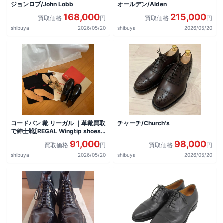
ジョンロブ/John Lobb
オールデン/Alden
168,000
215,000
買取価格
円
買取価格
円
shibuya
2026/05/20
shibuya
2026/05/20
コードバン 靴 リーガル ｜革靴買取
チャーチ/Church's
で紳士靴[REGAL Wingtip shoes]
を買取しました。
91,000
98,000
買取価格
円
買取価格
円
shibuya
2026/05/20
shibuya
2026/05/20