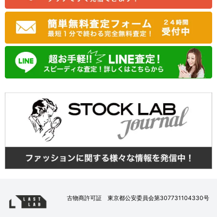
古物商許可証 東京都公安委員会第307731104330号