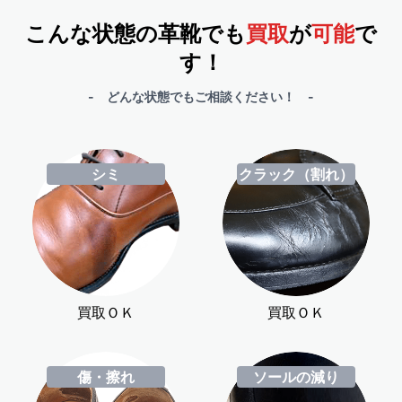
こんな状態の革靴でも
買取
が
可能
で
す！
- どんな状態でもご相談ください！ -
シミ
クラック（割れ）
買取ＯＫ
買取ＯＫ
傷・擦れ
ソールの減り