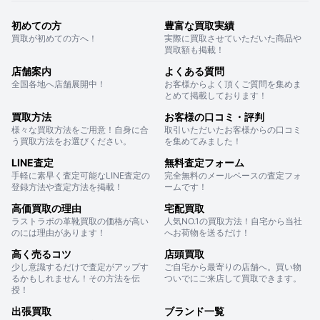
初めての方
豊富な買取実績
買取が初めての方へ！
実際に買取させていただいた商品や
買取額も掲載！
店舗案内
よくある質問
全国各地へ店舗展開中！
お客様からよく頂くご質問を集めま
とめて掲載しております！
買取方法
お客様の口コミ・評判
様々な買取方法をご用意！自身に合
取引いただいたお客様からの口コミ
う買取方法をお選びください。
を集めてみました！
LINE査定
無料査定フォーム
手軽に素早く査定可能なLINE査定の
完全無料のメールベースの査定フォ
登録方法や査定方法を掲載！
ームです！
高価買取の理由
宅配買取
ラストラボの革靴買取の価格が高い
人気NO.1の買取方法！自宅から当社
のには理由があります！
へお荷物を送るだけ！
高く売るコツ
店頭買取
少し意識するだけで査定がアップす
ご自宅から最寄りの店舗へ。買い物
るかもしれません！その方法を伝
ついでにご来店して買取できます。
授！
出張買取
ブランド一覧