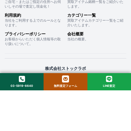
ご自宅・またはご指定の住所へお伺
買取アイテム銘柄一覧をご紹介いた
いしその場で査定し現金化！
します。
利用規約
カテゴリー一覧
当社をご利用する上でのルールとな
買取アイテムカテゴリー一覧をご紹
ります。
介いたします。
プライバシーポリシー
会社概要
お客様からいただく個人情報等の取
当社の概要。
り扱いについて。
株式会社ストックラボ
〒160-0022 東京都新宿区新宿２丁目１２−１６ セントフォービル ２０３
03-5919-6640
無料査定フォーム
LINE査定
© 2025 StockLab. All Rights Reserved.