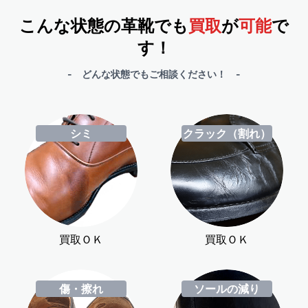
こんな状態の革靴でも
買取
が
可能
で
す！
- どんな状態でもご相談ください！ -
シミ
クラック（割れ）
買取ＯＫ
買取ＯＫ
傷・擦れ
ソールの減り