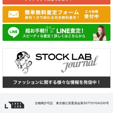
古物商許可証 東京都公安委員会第307731104330号