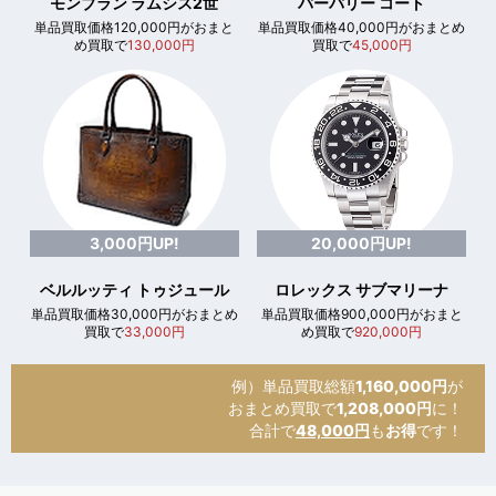
モンブラン ラムシス2世
バーバリー コート
単品買取価格120,000円がおまと
単品買取価格40,000円がおまとめ
め買取で
130,000円
買取で
45,000円
3,000円UP!
20,000円UP!
ベルルッティ トゥジュール
ロレックス サブマリーナ
単品買取価格30,000円がおまとめ
単品買取価格900,000円がおまと
買取で
33,000円
め買取で
920,000円
例）単品買取総額
1,160,000円
が
おまとめ買取で
1,208,000円
に！
合計で
48,000円
も
お得
です！