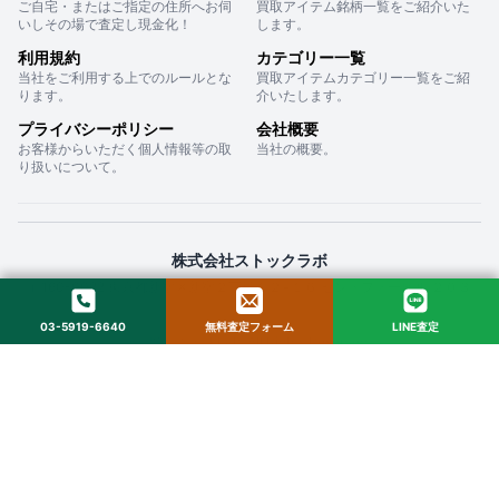
ご自宅・またはご指定の住所へお伺
買取アイテム銘柄一覧をご紹介いた
いしその場で査定し現金化！
します。
利用規約
カテゴリー一覧
当社をご利用する上でのルールとな
買取アイテムカテゴリー一覧をご紹
ります。
介いたします。
プライバシーポリシー
会社概要
お客様からいただく個人情報等の取
当社の概要。
り扱いについて。
株式会社ストックラボ
〒160-0022 東京都新宿区新宿２丁目１２−１６ セントフォービル ２０３
03-5919-6640
無料査定フォーム
LINE査定
© 2025 StockLab. All Rights Reserved.