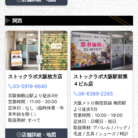
▶
関西
ストックラボ大阪枚方店
ストックラボ大阪駅前第
４ビル店
03-5919-6640
06-6389-2265
京阪御殿山駅より徒歩3分
営業時間：11:00 - 20:00
大阪メトロ御堂筋線 梅田駅
定休日：なし（臨時休業・年
より徒歩5分
末年始を除く）
営業時間：10:00 - 19:00
取扱商材: すべて
定休日：日曜日・祝日
取扱商材: アパレル / バッグ /
毛皮 / 文具 / シューズ / 時計
店舗詳細・地図