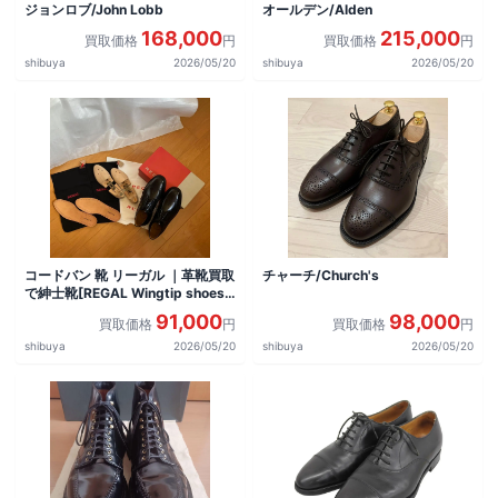
ジョンロブ/John Lobb
オールデン/Alden
168,000
215,000
買取価格
円
買取価格
円
shibuya
2026/05/20
shibuya
2026/05/20
コードバン 靴 リーガル ｜革靴買取
チャーチ/Church's
で紳士靴[REGAL Wingtip shoes]
を買取しました。
91,000
98,000
買取価格
円
買取価格
円
shibuya
2026/05/20
shibuya
2026/05/20