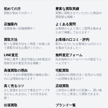
初めての方
豊富な買取実績
買取が初めての方へ！
実際に買取させていただいた商品や
買取額も掲載！
店舗案内
よくある質問
全国各地へ店舗展開中！
お客様からよく頂くご質問を集めま
とめて掲載しております！
買取方法
お客様の口コミ・評判
様々な買取方法をご用意！自身に合
取引いただいたお客様からの口コミ
う買取方法をお選びください。
を集めてみました！
LINE査定
無料査定フォーム
手軽に素早く査定可能なLINE査定の
完全無料のメールベースの査定フォ
登録方法や査定方法を掲載！
ームです！
高価買取の理由
宅配買取
ラストラボの革靴買取の価格が高い
人気NO.1の買取方法！自宅から当社
のには理由があります！
へお荷物を送るだけ！
高く売るコツ
店頭買取
少し意識するだけで査定がアップす
ご自宅から最寄りの店舗へ。買い物
るかもしれません！その方法を伝
ついでにご来店して買取できます。
授！
出張買取
ブランド一覧