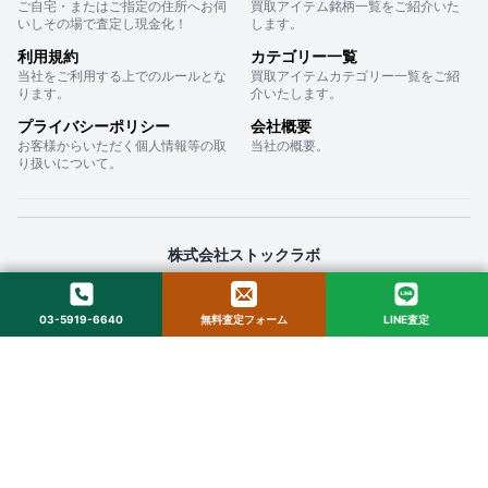
ご自宅・またはご指定の住所へお伺
買取アイテム銘柄一覧をご紹介いた
いしその場で査定し現金化！
します。
利用規約
カテゴリー一覧
当社をご利用する上でのルールとな
買取アイテムカテゴリー一覧をご紹
ります。
介いたします。
プライバシーポリシー
会社概要
お客様からいただく個人情報等の取
当社の概要。
り扱いについて。
株式会社ストックラボ
〒160-0022 東京都新宿区新宿２丁目１２−１６ セントフォービル ２０３
03-5919-6640
無料査定フォーム
LINE査定
© 2025 StockLab. All Rights Reserved.