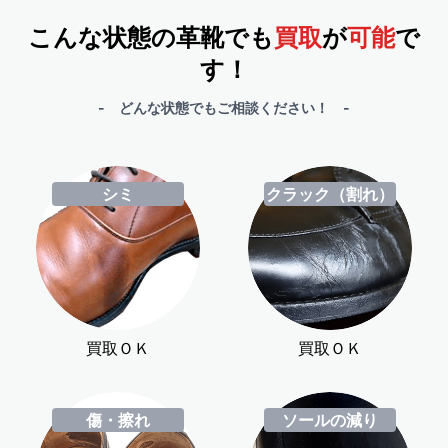
こんな状態の革靴でも
買取
が
可能
で
す！
- どんな状態でもご相談ください！ -
シミ
クラック（割れ）
買取ＯＫ
買取ＯＫ
傷・擦れ
ソールの減り