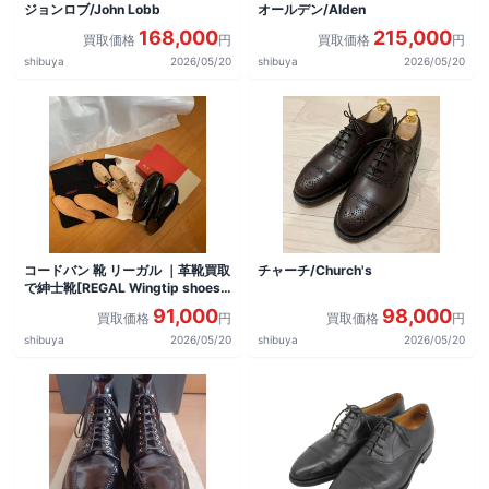
ジョンロブ/John Lobb
オールデン/Alden
168,000
215,000
買取価格
円
買取価格
円
shibuya
2026/05/20
shibuya
2026/05/20
コードバン 靴 リーガル ｜革靴買取
チャーチ/Church's
で紳士靴[REGAL Wingtip shoes]
を買取しました。
91,000
98,000
買取価格
円
買取価格
円
shibuya
2026/05/20
shibuya
2026/05/20