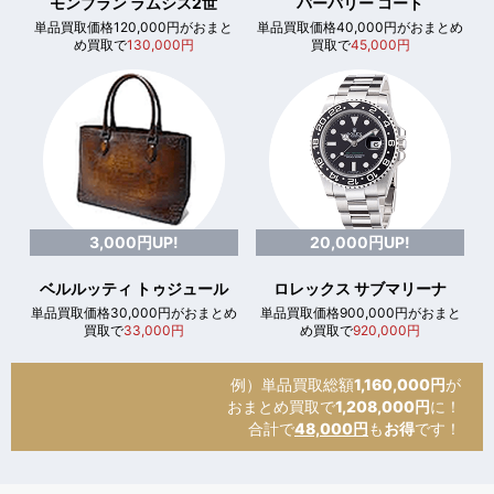
モンブラン ラムシス2世
バーバリー コート
単品買取価格120,000円がおまと
単品買取価格40,000円がおまとめ
め買取で
130,000円
買取で
45,000円
3,000円UP!
20,000円UP!
ベルルッティ トゥジュール
ロレックス サブマリーナ
単品買取価格30,000円がおまとめ
単品買取価格900,000円がおまと
買取で
33,000円
め買取で
920,000円
例）単品買取総額
1,160,000円
が
おまとめ買取で
1,208,000円
に！
合計で
48,000円
も
お得
です！