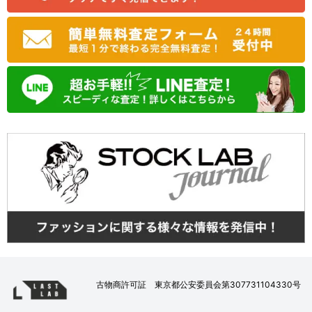
古物商許可証 東京都公安委員会第307731104330号