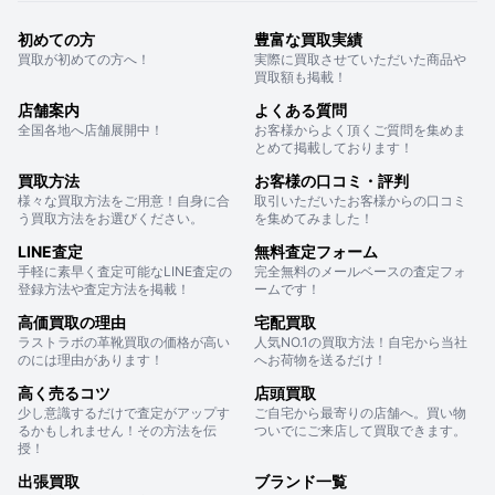
初めての方
豊富な買取実績
買取が初めての方へ！
実際に買取させていただいた商品や
買取額も掲載！
店舗案内
よくある質問
全国各地へ店舗展開中！
お客様からよく頂くご質問を集めま
とめて掲載しております！
買取方法
お客様の口コミ・評判
様々な買取方法をご用意！自身に合
取引いただいたお客様からの口コミ
う買取方法をお選びください。
を集めてみました！
LINE査定
無料査定フォーム
手軽に素早く査定可能なLINE査定の
完全無料のメールベースの査定フォ
登録方法や査定方法を掲載！
ームです！
高価買取の理由
宅配買取
ラストラボの革靴買取の価格が高い
人気NO.1の買取方法！自宅から当社
のには理由があります！
へお荷物を送るだけ！
高く売るコツ
店頭買取
少し意識するだけで査定がアップす
ご自宅から最寄りの店舗へ。買い物
るかもしれません！その方法を伝
ついでにご来店して買取できます。
授！
出張買取
ブランド一覧