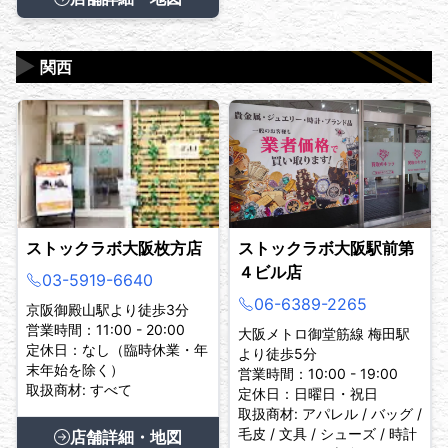
▶
関西
ストックラボ大阪枚方店
ストックラボ大阪駅前第
４ビル店
03-5919-6640
06-6389-2265
京阪御殿山駅より徒歩3分
営業時間：11:00 - 20:00
大阪メトロ御堂筋線 梅田駅
定休日：なし（臨時休業・年
より徒歩5分
末年始を除く）
営業時間：10:00 - 19:00
取扱商材: すべて
定休日：日曜日・祝日
取扱商材: アパレル / バッグ /
毛皮 / 文具 / シューズ / 時計
店舗詳細・地図