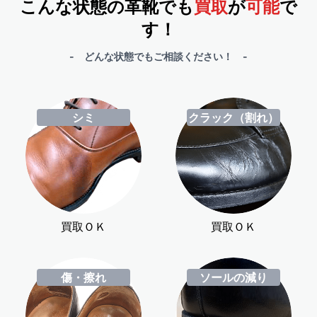
こんな状態の革靴でも
買取
が
可能
で
す！
- どんな状態でもご相談ください！ -
シミ
クラック（割れ）
買取ＯＫ
買取ＯＫ
傷・擦れ
ソールの減り