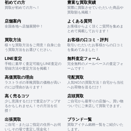
初めての方
豊富な買取実績
買取が初めての方へ！
実際に買取させていただいた商品や
買取額も掲載！
店舗案内
よくある質問
全国各地へ店舗展開中！
お客様からよく頂くご質問を集めま
とめて掲載しております！
買取方法
お客様の口コミ・評判
様々な買取方法をご用意！自身に合
取引いただいたお客様からの口コミ
う買取方法をお選びください。
を集めてみました！
LINE査定
無料査定フォーム
手軽に素早く査定可能なLINE査定の
完全無料のメールベースの査定フォ
登録方法や査定方法を掲載！
ームです！
高価買取の理由
宅配買取
ラストラボの革靴買取の価格が高い
人気NO.1の買取方法！自宅から当社
のには理由があります！
へお荷物を送るだけ！
高く売るコツ
店頭買取
少し意識するだけで査定がアップす
ご自宅から最寄りの店舗へ。買い物
るかもしれません！その方法を伝
ついでにご来店して買取できます。
授！
出張買取
ブランド一覧
ご自宅・またはご指定の住所へお伺
買取アイテム銘柄一覧をご紹介いた
いしその場で査定し現金化！
します。