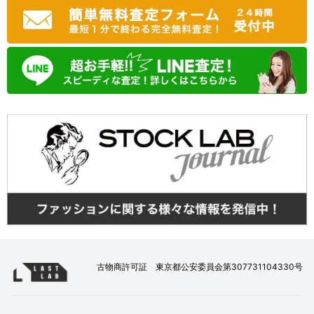
古物商許可証 東京都公安委員会第307731104330号