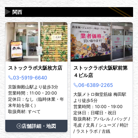
▶
関西
ストックラボ大阪枚方店
ストックラボ大阪駅前第
４ビル店
03-5919-6640
06-6389-2265
京阪御殿山駅より徒歩3分
営業時間：11:00 - 20:00
大阪メトロ御堂筋線 梅田駅
定休日：なし（臨時休業・年
より徒歩5分
末年始を除く）
営業時間：10:00 - 19:00
取扱商材: すべて
定休日：日曜日・祝日
取扱商材: アパレル / バッグ /
毛皮 / 文具 / シューズ / 時計
店舗詳細・地図
/ ラストラボ / 古銭