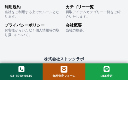
利用規約
カテゴリー一覧
当社をご利用する上でのルールとな
買取アイテムカテゴリー一覧をご紹
ります。
介いたします。
プライバシーポリシー
会社概要
お客様からいただく個人情報等の取
当社の概要。
り扱いについて。
株式会社ストックラボ
〒160-0022 東京都新宿区新宿２丁目１２−１６ セントフォービル ２０３
03-5919-6640
無料査定フォーム
LINE査定
© 2025 StockLab. All Rights Reserved.