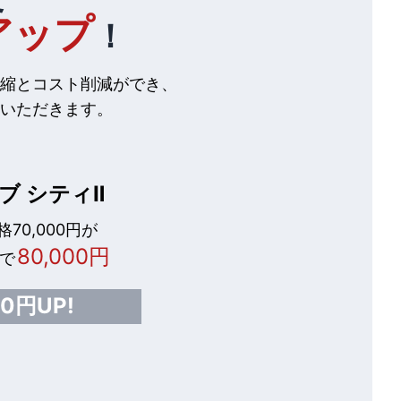
アップ
！
縮とコスト削減ができ、
いただきます。
ブ シティⅡ
70,000円が
80,000円
で
00円UP!