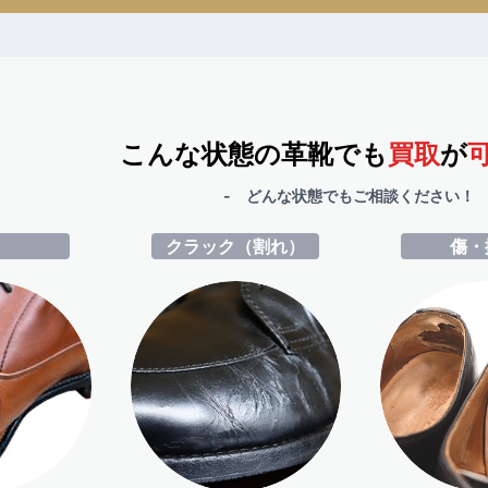
こんな状態の革靴でも
買取
が
- どんな状態でもご相談ください！ 
ミ
クラック（割れ）
傷・