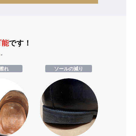
可能
です！
-
擦れ
ソールの減り