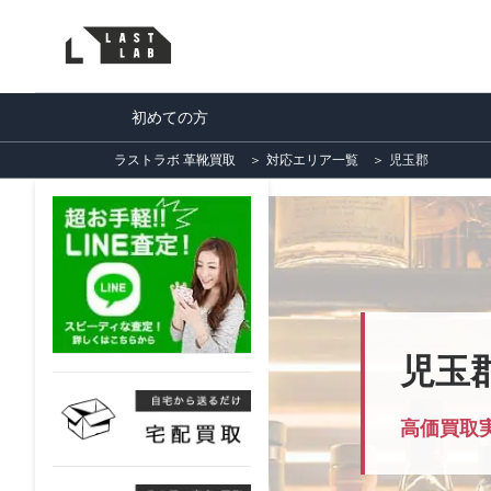
初めての方
ラストラボ 革靴買取
＞
対応エリア一覧
＞
児玉郡
児玉
高価買取