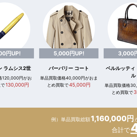
000円UP!
5,000円UP!
3,000
 ラムシス2世
バーバリー コート
ベルルッティ
ル
120,000円がお
単品買取価格40,000円がおま
130,000円
45,000円
取で
とめ買取で
単品買取価格30
3
とめ買取で
1,160,000円
例）単品買取総額
合計で