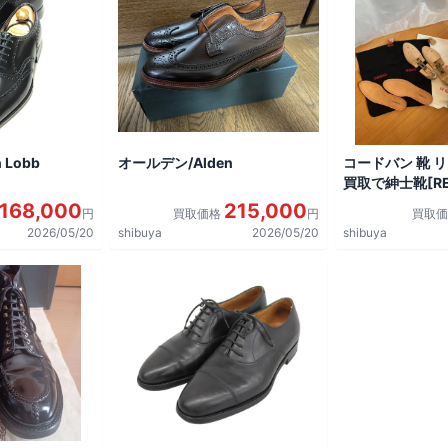
 Lobb
オールデン/Alden
コードバン 靴 
買取で紳士靴[REG
shoes]を買取
168,000
215,000
円
買取価格
円
買取
2026/05/20
shibuya
2026/05/20
shibuya