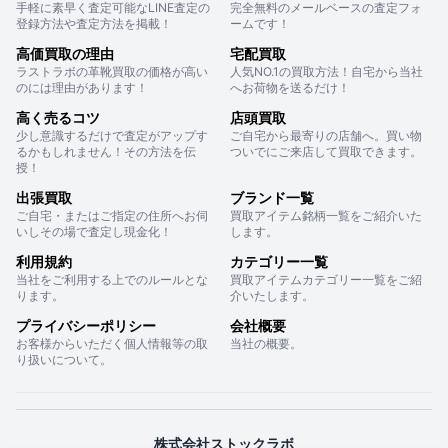
手軽に素早く査定可能なLINE査定の
完全無料のメールベースの査定フォ
登録方法や査定方法を掲載！
ームです！
高価買取の理由
宅配買取
ラストラボの革靴買取の価格が高い
人気NO.1の買取方法！自宅から当社
のには理由があります！
へお荷物を送るだけ！
高く売るコツ
店頭買取
少し意識するだけで査定がアップす
ご自宅から最寄りの店舗へ。買い物
るかもしれません！その方法を伝
ついでにご来店して買取できます。
授！
出張買取
ブランド一覧
ご自宅・またはご指定の住所へお伺
買取アイテム銘柄一覧をご紹介いた
いしその場で査定し現金化！
します。
利用規約
カテゴリー一覧
当社をご利用する上でのルールとな
買取アイテムカテゴリー一覧をご紹
ります。
介いたします。
プライバシーポリシー
会社概要
お客様からいただく個人情報等の取
当社の概要。
り扱いについて。
株式会社ストックラボ