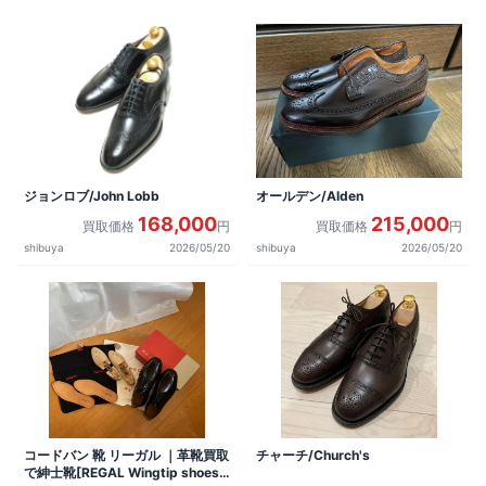
ジョンロブ/John Lobb
オールデン/Alden
168,000
215,000
買取価格
円
買取価格
円
shibuya
2026/05/20
shibuya
2026/05/20
コードバン 靴 リーガル ｜革靴買取
チャーチ/Church's
で紳士靴[REGAL Wingtip shoes]