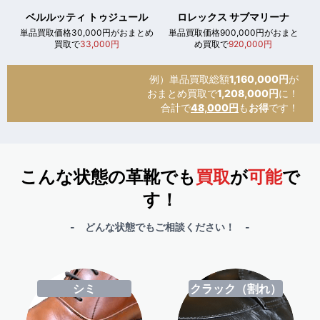
ベルルッティ トゥジュール
ロレックス サブマリーナ
単品買取価格30,000円がおまとめ
単品買取価格900,000円がおまと
買取で
33,000円
め買取で
920,000円
例）単品買取総額
1,160,000円
が
おまとめ買取で
1,208,000円
に！
合計で
48,000円
も
お得
です！
こんな状態の革靴でも
買取
が
可能
で
す！
- どんな状態でもご相談ください！ -
シミ
クラック（割れ）