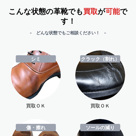
こんな状態の革靴でも
買取
が
可能
で
す！
- どんな状態でもご相談ください！ -
シミ
クラック（割れ）
買取ＯＫ
買取ＯＫ
傷・擦れ
ソールの減り