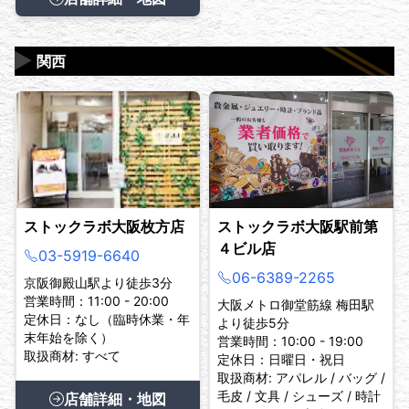
▶
関西
ストックラボ大阪枚方店
ストックラボ大阪駅前第
４ビル店
03-5919-6640
06-6389-2265
京阪御殿山駅より徒歩3分
営業時間：11:00 - 20:00
大阪メトロ御堂筋線 梅田駅
定休日：なし（臨時休業・年
より徒歩5分
末年始を除く）
営業時間：10:00 - 19:00
取扱商材: すべて
定休日：日曜日・祝日
取扱商材: アパレル / バッグ /
毛皮 / 文具 / シューズ / 時計
店舗詳細・地図