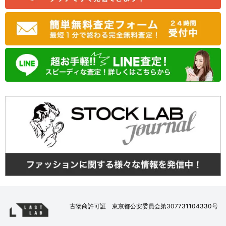
古物商許可証 東京都公安委員会第307731104330号