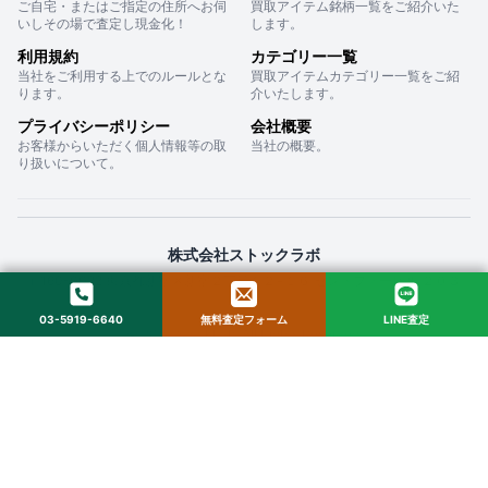
ご自宅・またはご指定の住所へお伺
買取アイテム銘柄一覧をご紹介いた
いしその場で査定し現金化！
します。
利用規約
カテゴリー一覧
当社をご利用する上でのルールとな
買取アイテムカテゴリー一覧をご紹
ります。
介いたします。
プライバシーポリシー
会社概要
お客様からいただく個人情報等の取
当社の概要。
り扱いについて。
株式会社ストックラボ
〒160-0022 東京都新宿区新宿２丁目１２−１６ セントフォービル ２０３
03-5919-6640
無料査定フォーム
LINE査定
© 2025 StockLab. All Rights Reserved.