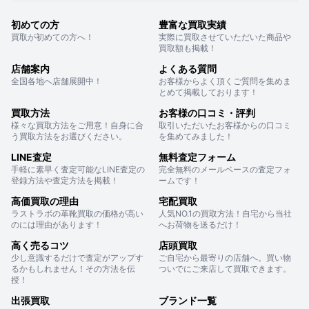
初めての方
豊富な買取実績
買取が初めての方へ！
実際に買取させていただいた商品や
買取額も掲載！
店舗案内
よくある質問
全国各地へ店舗展開中！
お客様からよく頂くご質問を集めま
とめて掲載しております！
買取方法
お客様の口コミ・評判
様々な買取方法をご用意！自身に合
取引いただいたお客様からの口コミ
う買取方法をお選びください。
を集めてみました！
LINE査定
無料査定フォーム
手軽に素早く査定可能なLINE査定の
完全無料のメールベースの査定フォ
登録方法や査定方法を掲載！
ームです！
高価買取の理由
宅配買取
ラストラボの革靴買取の価格が高い
人気NO.1の買取方法！自宅から当社
のには理由があります！
へお荷物を送るだけ！
高く売るコツ
店頭買取
少し意識するだけで査定がアップす
ご自宅から最寄りの店舗へ。買い物
るかもしれません！その方法を伝
ついでにご来店して買取できます。
授！
出張買取
ブランド一覧