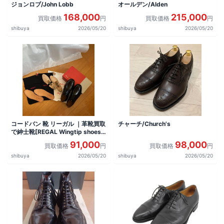
ジョンロブ/John Lobb
オールデン/Alden
168,000
215,000
買取価格
円
買取価格
円
shibuya
2026/05/20
shibuya
2026/05/20
コードバン 靴 リーガル ｜革靴買取
チャーチ/Church's
で紳士靴[REGAL Wingtip shoes]
を買取しました。
91,000
98,000
買取価格
円
買取価格
円
shibuya
2026/05/20
shibuya
2026/05/20