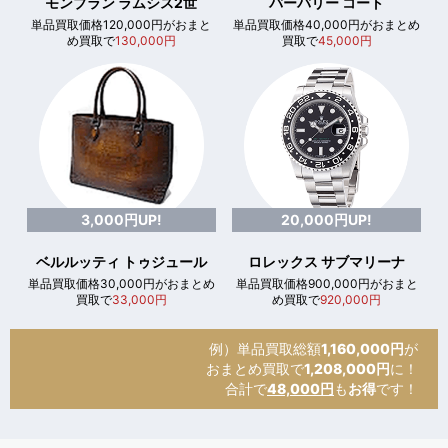
モンブラン ラムシス2世
バーバリー コート
単品買取価格120,000円がおまと
単品買取価格40,000円がおまとめ
め買取で
130,000円
買取で
45,000円
3,000円UP!
20,000円UP!
ベルルッティ トゥジュール
ロレックス サブマリーナ
単品買取価格30,000円がおまとめ
単品買取価格900,000円がおまと
買取で
33,000円
め買取で
920,000円
例）単品買取総額
1,160,000円
が
おまとめ買取で
1,208,000円
に！
合計で
48,000円
も
お得
です！