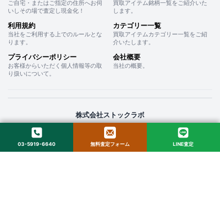
ご自宅・またはご指定の住所へお伺
買取アイテム銘柄一覧をご紹介いた
いしその場で査定し現金化！
します。
利用規約
カテゴリー一覧
当社をご利用する上でのルールとな
買取アイテムカテゴリー一覧をご紹
ります。
介いたします。
プライバシーポリシー
会社概要
お客様からいただく個人情報等の取
当社の概要。
り扱いについて。
株式会社ストックラボ
〒160-0022 東京都新宿区新宿２丁目１２−１６ セントフォービル ２０３
03-5919-6640
無料査定フォーム
LINE査定
© 2025 StockLab. All Rights Reserved.