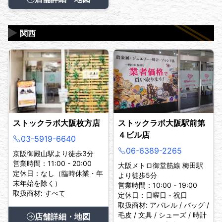
▶
関西
ストックラボ大阪枚方店
ストックラボ大阪駅前第
４ビル店
03-5919-6640
06-6389-2265
京阪御殿山駅より徒歩3分
営業時間：11:00 - 20:00
大阪メトロ御堂筋線 梅田駅
定休日：なし（臨時休業・年
より徒歩5分
末年始を除く）
営業時間：10:00 - 19:00
取扱商材: すべて
定休日：日曜日・祝日
取扱商材: アパレル / バッグ /
毛皮 / 文具 / シューズ / 時計
店舗詳細・地図