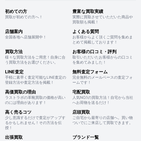
初めての方
豊富な買取実績
買取が初めての方へ！
実際に買取させていただいた商品や
買取額も掲載！
店舗案内
よくある質問
全国各地へ店舗展開中！
お客様からよく頂くご質問を集めま
とめて掲載しております！
買取方法
お客様の口コミ・評判
様々な買取方法をご用意！自身に合
取引いただいたお客様からの口コミ
う買取方法をお選びください。
を集めてみました！
LINE査定
無料査定フォーム
手軽に素早く査定可能なLINE査定の
完全無料のメールベースの査定フォ
登録方法や査定方法を掲載！
ームです！
高価買取の理由
宅配買取
ラストラボの革靴買取の価格が高い
人気NO.1の買取方法！自宅から当社
のには理由があります！
へお荷物を送るだけ！
高く売るコツ
店頭買取
少し意識するだけで査定がアップす
ご自宅から最寄りの店舗へ。買い物
るかもしれません！その方法を伝
ついでにご来店して買取できます。
授！
出張買取
ブランド一覧