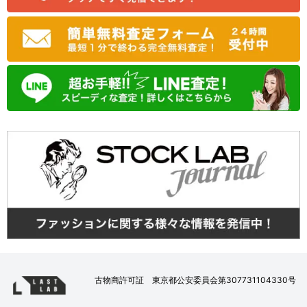
古物商許可証 東京都公安委員会第307731104330号