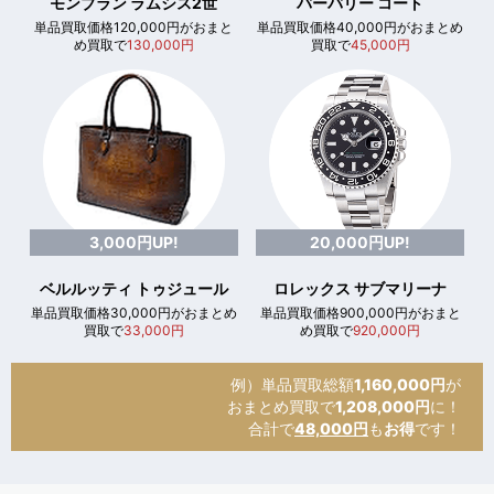
モンブラン ラムシス2世
バーバリー コート
単品買取価格120,000円がおまと
単品買取価格40,000円がおまとめ
め買取で
130,000円
買取で
45,000円
3,000円UP!
20,000円UP!
ベルルッティ トゥジュール
ロレックス サブマリーナ
単品買取価格30,000円がおまとめ
単品買取価格900,000円がおまと
買取で
33,000円
め買取で
920,000円
例）単品買取総額
1,160,000円
が
おまとめ買取で
1,208,000円
に！
合計で
48,000円
も
お得
です！