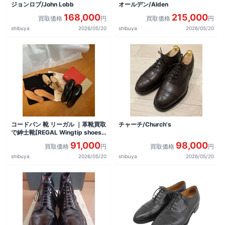
ジョンロブ/John Lobb
オールデン/Alden
168,000
215,000
買取価格
円
買取価格
円
shibuya
2026/05/20
shibuya
2026/05/20
コードバン 靴 リーガル ｜革靴買取
チャーチ/Church's
で紳士靴[REGAL Wingtip shoes]
を買取しました。
91,000
98,000
買取価格
円
買取価格
円
shibuya
2026/05/20
shibuya
2026/05/20