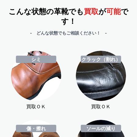
こんな状態の革靴でも
買取
が
可能
で
す！
- どんな状態でもご相談ください！ -
シミ
クラック（割れ）
買取ＯＫ
買取ＯＫ
傷・擦れ
ソールの減り