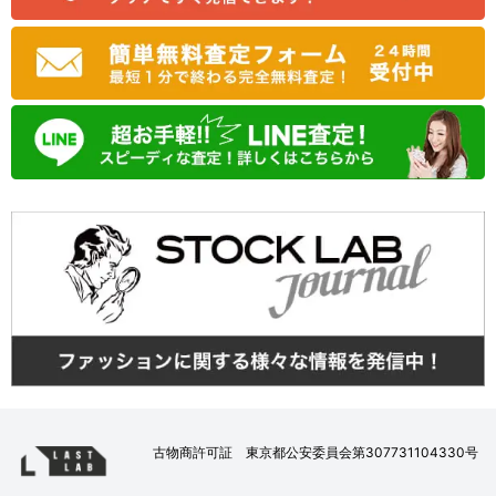
古物商許可証 東京都公安委員会第307731104330号