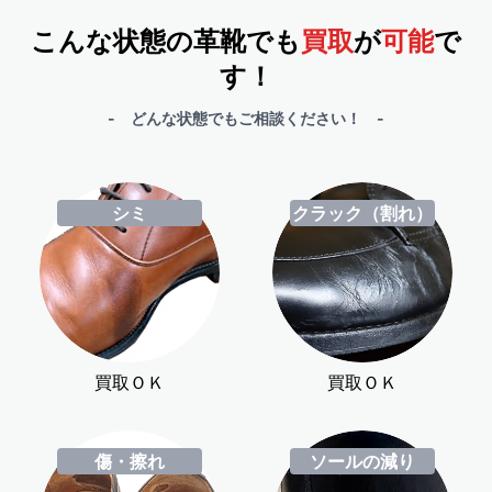
こんな状態の革靴でも
買取
が
可能
で
す！
- どんな状態でもご相談ください！ -
シミ
クラック（割れ）
買取ＯＫ
買取ＯＫ
傷・擦れ
ソールの減り