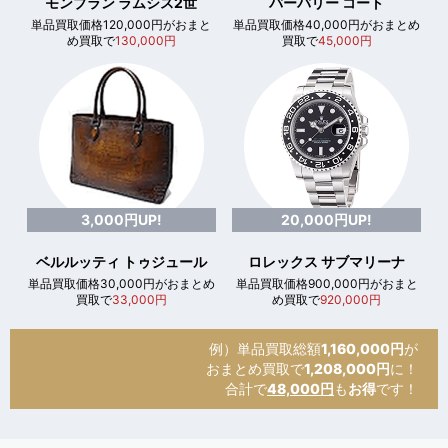
モンブラン ラムシス2世
バーバリー コート
単品買取価格120,000円がおまと
単品買取価格40,000円がおまとめ
め買取で
130,000円
買取で
45,000円
3,000円UP!
20,000円UP!
ベルルッティ トゥジュール
ロレックス サブマリーナ
単品買取価格30,000円がおまとめ
単品買取価格900,000円がおまと
買取で
33,000円
め買取で
920,000円
例）単品買取総額
1,160,000円
が
おまとめ買取で
1,208,000円
に！
合計で
48,000円
も
お得
です！