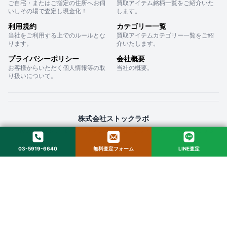
ご自宅・またはご指定の住所へお伺
買取アイテム銘柄一覧をご紹介いた
いしその場で査定し現金化！
します。
利用規約
カテゴリー一覧
当社をご利用する上でのルールとな
買取アイテムカテゴリー一覧をご紹
ります。
介いたします。
プライバシーポリシー
会社概要
お客様からいただく個人情報等の取
当社の概要。
り扱いについて。
株式会社ストックラボ
〒160-0022 東京都新宿区新宿２丁目１２−１６ セントフォービル ２０３
03-5919-6640
無料査定フォーム
LINE査定
© 2025 StockLab. All Rights Reserved.