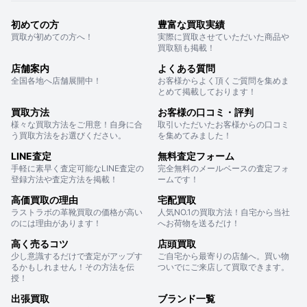
初めての方
豊富な買取実績
買取が初めての方へ！
実際に買取させていただいた商品や
買取額も掲載！
店舗案内
よくある質問
全国各地へ店舗展開中！
お客様からよく頂くご質問を集めま
とめて掲載しております！
買取方法
お客様の口コミ・評判
様々な買取方法をご用意！自身に合
取引いただいたお客様からの口コミ
う買取方法をお選びください。
を集めてみました！
LINE査定
無料査定フォーム
手軽に素早く査定可能なLINE査定の
完全無料のメールベースの査定フォ
登録方法や査定方法を掲載！
ームです！
高価買取の理由
宅配買取
ラストラボの革靴買取の価格が高い
人気NO.1の買取方法！自宅から当社
のには理由があります！
へお荷物を送るだけ！
高く売るコツ
店頭買取
少し意識するだけで査定がアップす
ご自宅から最寄りの店舗へ。買い物
るかもしれません！その方法を伝
ついでにご来店して買取できます。
授！
出張買取
ブランド一覧