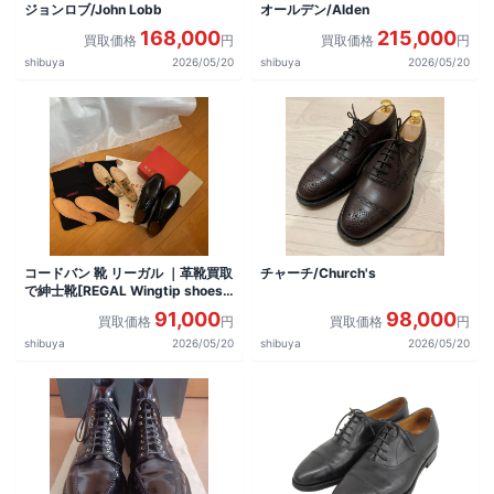
ジョンロブ/John Lobb
オールデン/Alden
168,000
215,000
買取価格
円
買取価格
円
shibuya
2026/05/20
shibuya
2026/05/20
コードバン 靴 リーガル ｜革靴買取
チャーチ/Church's
で紳士靴[REGAL Wingtip shoes]
を買取しました。
91,000
98,000
買取価格
円
買取価格
円
shibuya
2026/05/20
shibuya
2026/05/20