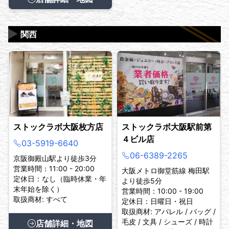
▶
関西
ストックラボ大阪枚方店
ストックラボ大阪駅前第
４ビル店
03-5919-6640
06-6389-2265
京阪御殿山駅より徒歩3分
営業時間：11:00 - 20:00
大阪メトロ御堂筋線 梅田駅
定休日：なし（臨時休業・年
より徒歩5分
末年始を除く）
営業時間：10:00 - 19:00
取扱商材: すべて
定休日：日曜日・祝日
取扱商材: アパレル / バッグ /
毛皮 / 文具 / シューズ / 時計
店舗詳細・地図