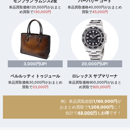
モンブラン ラムシス2世
バーバリー コート
単品買取価格120,000円がおまと
単品買取価格40,000円がおまとめ
め買取で
130,000円
買取で
45,000円
3,000円UP!
20,000円UP!
ベルルッティ トゥジュール
ロレックス サブマリーナ
単品買取価格30,000円がおまとめ
単品買取価格900,000円がおまと
買取で
33,000円
め買取で
920,000円
例）単品買取総額
1,160,000円
が
おまとめ買取で
1,208,000円
に！
合計で
48,000円
も
お得
です！