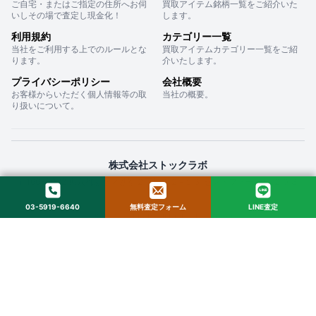
ご自宅・またはご指定の住所へお伺
買取アイテム銘柄一覧をご紹介いた
いしその場で査定し現金化！
します。
利用規約
カテゴリー一覧
当社をご利用する上でのルールとな
買取アイテムカテゴリー一覧をご紹
ります。
介いたします。
プライバシーポリシー
会社概要
お客様からいただく個人情報等の取
当社の概要。
り扱いについて。
株式会社ストックラボ
〒160-0022 東京都新宿区新宿２丁目１２−１６ セントフォービル ２０３
03-5919-6640
無料査定フォーム
LINE査定
© 2025 StockLab. All Rights Reserved.