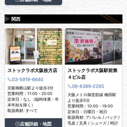
▶
関西
ストックラボ大阪枚方店
ストックラボ大阪駅前第
４ビル店
03-5919-6640
06-6389-2265
京阪御殿山駅より徒歩3分
営業時間：11:00 - 20:00
大阪メトロ御堂筋線 梅田駅
定休日：なし（臨時休業・年
より徒歩5分
末年始を除く）
営業時間：10:00 - 19:00
取扱商材: すべて
定休日：日曜日・祝日
取扱商材: アパレル / バッグ /
毛皮 / 文具 / シューズ / 時計
店舗詳細・地図