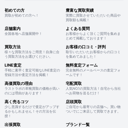
初めての方
豊富な買取実績
買取が初めての方へ！
実際に買取させていただいた商品や
買取額も掲載！
店舗案内
よくある質問
全国各地へ店舗展開中！
お客様からよく頂くご質問を集めま
とめて掲載しております！
買取方法
お客様の口コミ・評判
様々な買取方法をご用意！自身に合
取引いただいたお客様からの口コミ
う買取方法をお選びください。
を集めてみました！
LINE査定
無料査定フォーム
手軽に素早く査定可能なLINE査定の
完全無料のメールベースの査定フォ
登録方法や査定方法を掲載！
ームです！
高価買取の理由
宅配買取
ラストラボの革靴買取の価格が高い
人気NO.1の買取方法！自宅から当社
のには理由があります！
へお荷物を送るだけ！
高く売るコツ
店頭買取
少し意識するだけで査定がアップす
ご自宅から最寄りの店舗へ。買い物
るかもしれません！その方法を伝
ついでにご来店して買取できます。
授！
出張買取
ブランド一覧