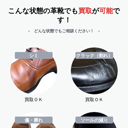
こんな状態の革靴でも
買取
が
可能
で
す！
- どんな状態でもご相談ください！ -
シミ
クラック（割れ）
買取ＯＫ
買取ＯＫ
傷・擦れ
ソールの減り