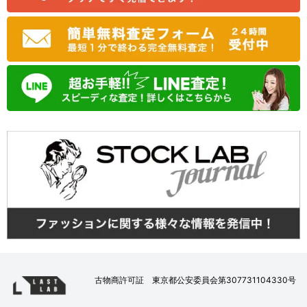
古物商許可証 東京都公安委員会第307731104330号