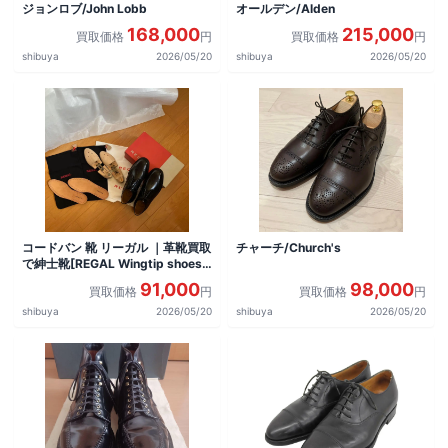
ジョンロブ/John Lobb
オールデン/Alden
168,000
215,000
買取価格
円
買取価格
円
shibuya
2026/05/20
shibuya
2026/05/20
コードバン 靴 リーガル ｜革靴買取
チャーチ/Church's
で紳士靴[REGAL Wingtip shoes]
を買取しました。
91,000
98,000
買取価格
円
買取価格
円
shibuya
2026/05/20
shibuya
2026/05/20