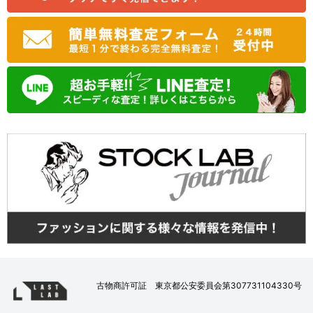
古物商許可証 東京都公安委員会第307731104330号