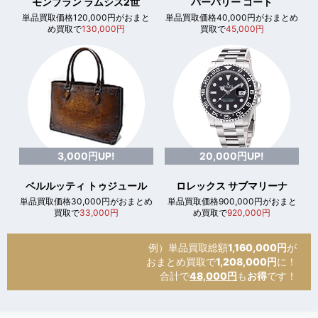
モンブラン ラムシス2世
バーバリー コート
単品買取価格120,000円がおまと
単品買取価格40,000円がおまとめ
め買取で
130,000円
買取で
45,000円
3,000円UP!
20,000円UP!
ベルルッティ トゥジュール
ロレックス サブマリーナ
単品買取価格30,000円がおまとめ
単品買取価格900,000円がおまと
買取で
33,000円
め買取で
920,000円
例）単品買取総額
1,160,000円
が
おまとめ買取で
1,208,000円
に！
合計で
48,000円
も
お得
です！