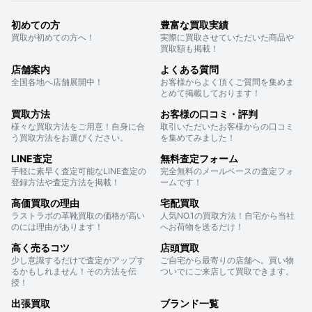
初めての方
豊富な買取実績
買取が初めての方へ！
実際に買取させていただいた商品や
買取額も掲載！
店舗案内
よくある質問
全国各地へ店舗展開中！
お客様からよく頂くご質問を集めま
とめて掲載しております！
買取方法
お客様の口コミ・評判
様々な買取方法をご用意！自身に合
取引いただいたお客様からの口コミ
う買取方法をお選びください。
を集めてみました！
LINE査定
無料査定フォーム
手軽に素早く査定可能なLINE査定の
完全無料のメールベースの査定フォ
登録方法や査定方法を掲載！
ームです！
高価買取の理由
宅配買取
ラストラボの革靴買取の価格が高い
人気NO.1の買取方法！自宅から当社
のには理由があります！
へお荷物を送るだけ！
高く売るコツ
店頭買取
少し意識するだけで査定がアップす
ご自宅から最寄りの店舗へ。買い物
るかもしれません！その方法を伝
ついでにご来店して買取できます。
授！
出張買取
ブランド一覧