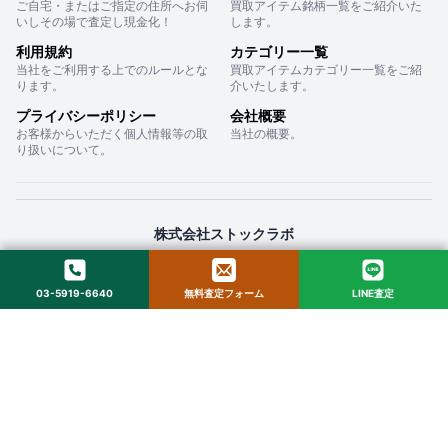
ご自宅・またはご指定の住所へお伺
買取アイテム銘柄一覧をご紹介いた
いしその場で査定し現金化！
します。
利用規約
カテゴリー一覧
当社をご利用する上でのルールとな
買取アイテムカテゴリー一覧をご紹
ります。
介いたします。
プライバシーポリシー
会社概要
お客様からいただく個人情報等の取
当社の概要。
り扱いについて。
株式会社ストックラボ
〒160-0022 東京都新宿区新宿２丁目１２−１６ セントフォービル ２０３
03-5919-6640
無料査定フォーム
LINE査定
© 2025 StockLab. All Rights Reserved.