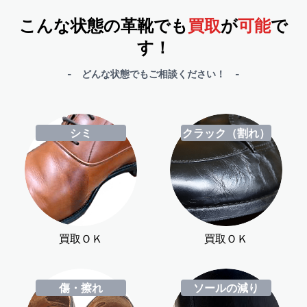
こんな状態の革靴でも
買取
が
可能
で
す！
- どんな状態でもご相談ください！ -
シミ
クラック（割れ）
買取ＯＫ
買取ＯＫ
傷・擦れ
ソールの減り