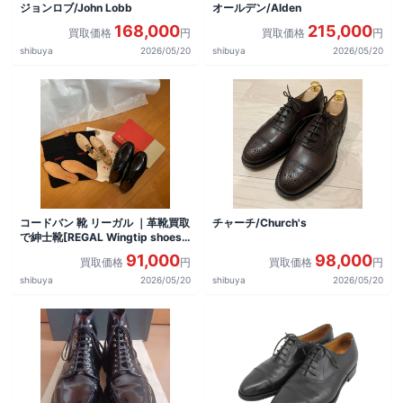
ジョンロブ/John Lobb
オールデン/Alden
168,000
215,000
買取価格
円
買取価格
円
shibuya
2026/05/20
shibuya
2026/05/20
コードバン 靴 リーガル ｜革靴買取
チャーチ/Church's
で紳士靴[REGAL Wingtip shoes]
を買取しました。
91,000
98,000
買取価格
円
買取価格
円
shibuya
2026/05/20
shibuya
2026/05/20