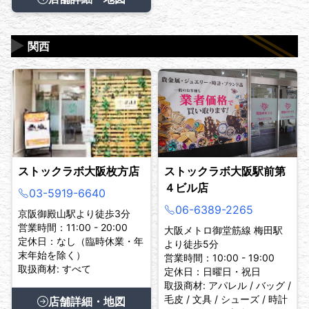
▶
関西
ストックラボ大阪枚方店
ストックラボ大阪駅前第
４ビル店
03-5919-6640
06-6389-2265
京阪御殿山駅より徒歩3分
営業時間：11:00 - 20:00
大阪メトロ御堂筋線 梅田駅
定休日：なし（臨時休業・年
より徒歩5分
末年始を除く）
営業時間：10:00 - 19:00
取扱商材: すべて
定休日：日曜日・祝日
取扱商材: アパレル / バッグ /
毛皮 / 文具 / シューズ / 時計
店舗詳細・地図