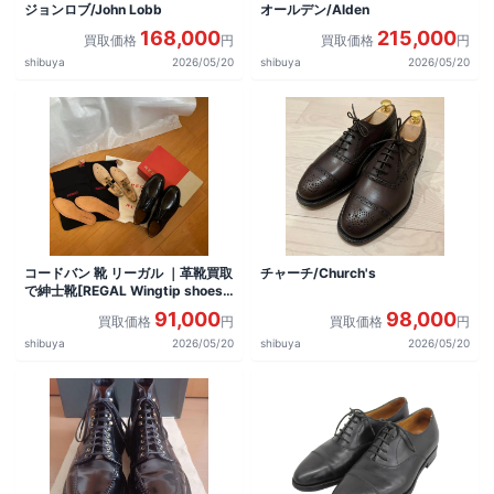
ジョンロブ/John Lobb
オールデン/Alden
168,000
215,000
買取価格
円
買取価格
円
shibuya
2026/05/20
shibuya
2026/05/20
コードバン 靴 リーガル ｜革靴買取
チャーチ/Church's
で紳士靴[REGAL Wingtip shoes]
を買取しました。
91,000
98,000
買取価格
円
買取価格
円
shibuya
2026/05/20
shibuya
2026/05/20