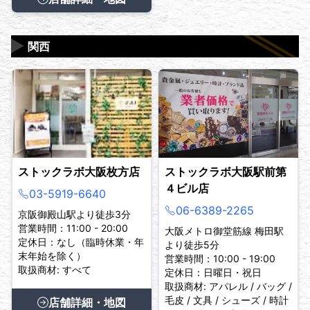
▶
関西
ストックラボ大阪枚方店
ストックラボ大阪駅前第
４ビル店
03-5919-6640
06-6389-2265
京阪御殿山駅より徒歩3分
営業時間：11:00 - 20:00
大阪メトロ御堂筋線 梅田駅
定休日：なし（臨時休業・年
より徒歩5分
末年始を除く）
営業時間：10:00 - 19:00
取扱商材: すべて
定休日：日曜日・祝日
取扱商材: アパレル / バッグ /
毛皮 / 文具 / シューズ / 時計
店舗詳細・地図