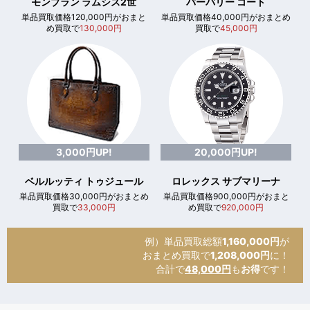
モンブラン ラムシス2世
バーバリー コート
単品買取価格120,000円がおまと
単品買取価格40,000円がおまとめ
め買取で
130,000円
買取で
45,000円
3,000円UP!
20,000円UP!
ベルルッティ トゥジュール
ロレックス サブマリーナ
単品買取価格30,000円がおまとめ
単品買取価格900,000円がおまと
買取で
33,000円
め買取で
920,000円
例）単品買取総額
1,160,000円
が
おまとめ買取で
1,208,000円
に！
合計で
48,000円
も
お得
です！