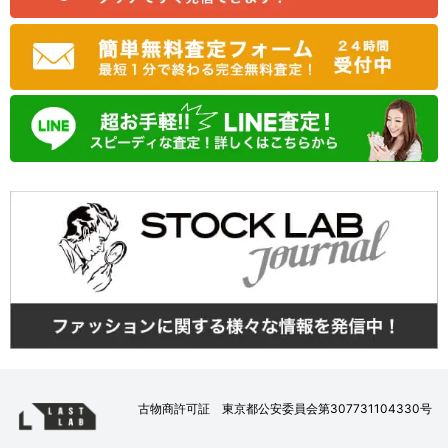
古物商許可証 東京都公安委員会第307731104330号