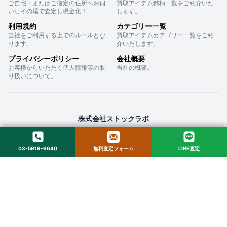
ご自宅・またはご指定の住所へお伺
買取アイテム銘柄一覧をご紹介いた
いしその場で査定し現金化！
します。
利用規約
カテゴリー一覧
当社をご利用する上でのルールとな
買取アイテムカテゴリー一覧をご紹
ります。
介いたします。
プライバシーポリシー
会社概要
お客様からいただく個人情報等の取
当社の概要。
り扱いについて。
株式会社ストックラボ
〒160-0022 東京都新宿区新宿２丁目１２−１６ セントフォービル ２０３
03-5919-6640
無料査定フォーム
LINE査定
© 2025 StockLab. All Rights Reserved.