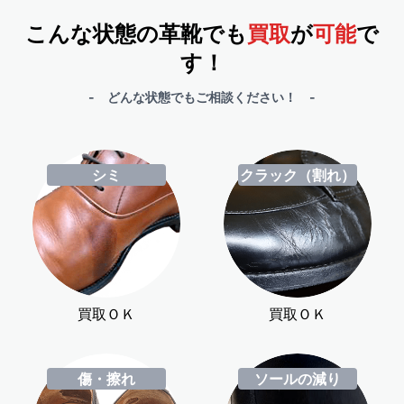
こんな状態の革靴でも
買取
が
可能
で
す！
- どんな状態でもご相談ください！ -
シミ
クラック（割れ）
買取ＯＫ
買取ＯＫ
傷・擦れ
ソールの減り