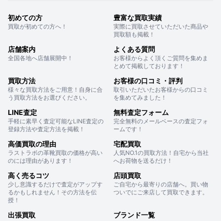
初めての方
豊富な買取実績
買取が初めての方へ！
実際に買取させていただいた商品や
買取額も掲載！
店舗案内
よくある質問
全国各地へ店舗展開中！
お客様からよく頂くご質問を集めま
とめて掲載しております！
買取方法
お客様の口コミ・評判
様々な買取方法をご用意！自身に合
取引いただいたお客様からの口コミ
う買取方法をお選びください。
を集めてみました！
LINE査定
無料査定フォーム
手軽に素早く査定可能なLINE査定の
完全無料のメールベースの査定フォ
登録方法や査定方法を掲載！
ームです！
高価買取の理由
宅配買取
ラストラボの革靴買取の価格が高い
人気NO.1の買取方法！自宅から当社
のには理由があります！
へお荷物を送るだけ！
高く売るコツ
店頭買取
少し意識するだけで査定がアップす
ご自宅から最寄りの店舗へ。買い物
るかもしれません！その方法を伝
ついでにご来店して買取できます。
授！
出張買取
ブランド一覧