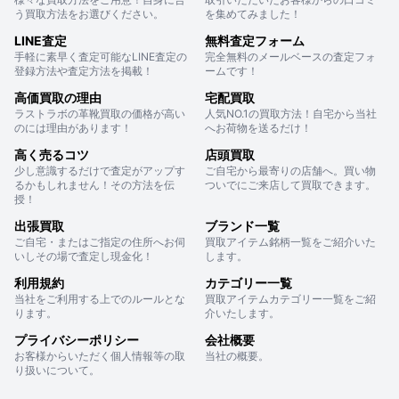
う買取方法をお選びください。
を集めてみました！
LINE査定
無料査定フォーム
手軽に素早く査定可能なLINE査定の
完全無料のメールベースの査定フォ
登録方法や査定方法を掲載！
ームです！
高価買取の理由
宅配買取
ラストラボの革靴買取の価格が高い
人気NO.1の買取方法！自宅から当社
のには理由があります！
へお荷物を送るだけ！
高く売るコツ
店頭買取
少し意識するだけで査定がアップす
ご自宅から最寄りの店舗へ。買い物
るかもしれません！その方法を伝
ついでにご来店して買取できます。
授！
出張買取
ブランド一覧
ご自宅・またはご指定の住所へお伺
買取アイテム銘柄一覧をご紹介いた
いしその場で査定し現金化！
します。
利用規約
カテゴリー一覧
当社をご利用する上でのルールとな
買取アイテムカテゴリー一覧をご紹
ります。
介いたします。
プライバシーポリシー
会社概要
お客様からいただく個人情報等の取
当社の概要。
り扱いについて。