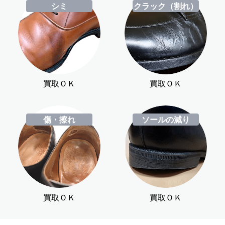
シミ
クラック（割れ）
買取ＯＫ
買取ＯＫ
傷・擦れ
ソールの減り
買取ＯＫ
買取ＯＫ