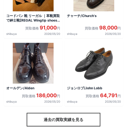
コードバン 靴 リーガル ｜革靴買取
チャーチ/Church's
で紳士靴[REGAL Wingtip shoes]
を買取しました。
91,000
98,000
買取価格
円
買取価格
円
shibuya
2026/05/20
shibuya
2026/05/20
オールデン/Alden
ジョンロブ/John Lobb
186,000
64,791
買取価格
円
買取価格
円
shibuya
2026/05/20
shibuya
2026/05/20
過去の買取実績を見る