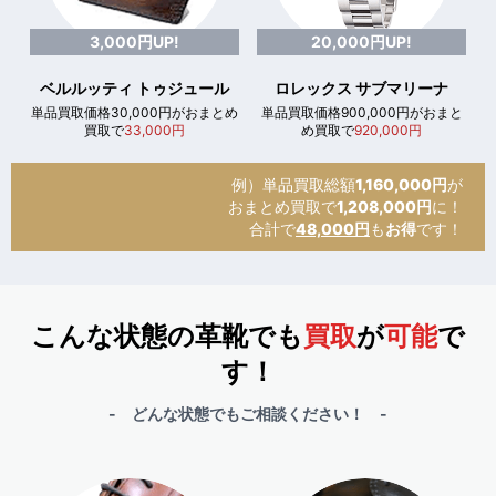
3,000円UP!
20,000円UP!
ベルルッティ トゥジュール
ロレックス サブマリーナ
単品買取価格30,000円がおまとめ
単品買取価格900,000円がおまと
買取で
33,000円
め買取で
920,000円
例）単品買取総額
1,160,000円
が
おまとめ買取で
1,208,000円
に！
合計で
48,000円
も
お得
です！
こんな状態の革靴でも
買取
が
可能
で
す！
- どんな状態でもご相談ください！ -