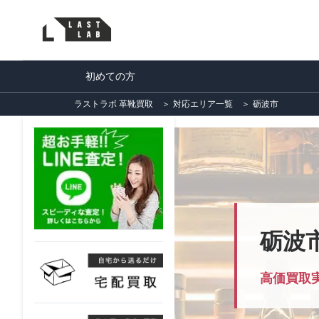
初めての方
ラストラボ 革靴買取
＞
対応エリア一覧
＞
砺波市
砺波
高価買取