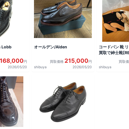
 Lobb
オールデン/Alden
コードバン 靴 
買取で紳士靴[REG
shoes]を買取
168,000
215,000
円
買取価格
円
買取
2026/05/20
shibuya
2026/05/20
shibuya