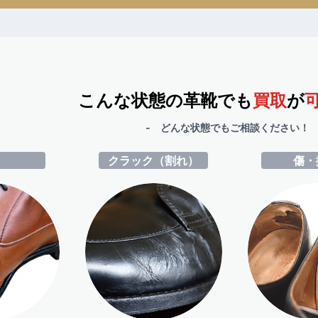
こんな状態の革靴でも
買取
が
- どんな状態でもご相談ください！ 
ミ
クラック（割れ）
傷・