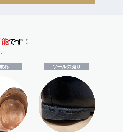
可能
です！
-
擦れ
ソールの減り