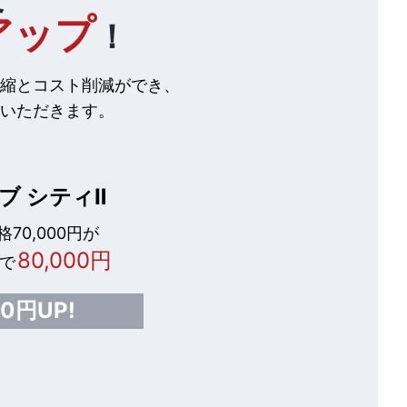
アップ
！
縮とコスト削減ができ、
いただきます。
ブ シティⅡ
70,000円が
80,000円
で
00円UP!