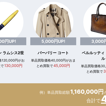
000円UP!
5,000円UP!
3,000
 ラムシス2世
バーバリー コート
ベルルッティ
ル
120,000円がお
単品買取価格40,000円がおま
130,000円
45,000円
取で
とめ買取で
単品買取価格30
3
とめ買取で
1,160,000円
例）単品買取総額
合計で