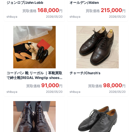
ジョンロブ/John Lobb
オールデン/Alden
168,000
215,000
買取価格
円
買取価格
円
shibuya
2026/05/20
shibuya
2026/05/20
コードバン 靴 リーガル ｜革靴買取
チャーチ/Church's
で紳士靴[REGAL Wingtip shoes]
を買取しました。
91,000
98,000
買取価格
円
買取価格
円
shibuya
2026/05/20
shibuya
2026/05/20