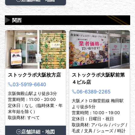
▶
関西
ストックラボ大阪枚方店
ストックラボ大阪駅前第
４ビル店
03-5919-6640
06-6389-2265
京阪御殿山駅より徒歩3分
営業時間：11:00 - 20:00
大阪メトロ御堂筋線 梅田駅
定休日：なし（臨時休業・年
より徒歩5分
末年始を除く）
営業時間：10:00 - 19:00
取扱商材: すべて
定休日：日曜日・祝日
取扱商材: アパレル / バッグ /
毛皮 / 文具 / シューズ / 時計
店舗詳細・地図