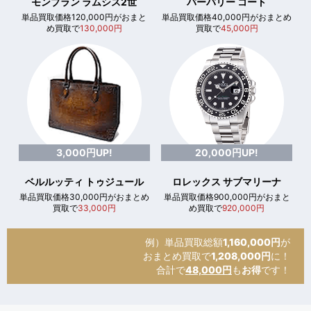
モンブラン ラムシス2世
バーバリー コート
単品買取価格120,000円がおまと
単品買取価格40,000円がおまとめ
め買取で
130,000円
買取で
45,000円
3,000円UP!
20,000円UP!
ベルルッティ トゥジュール
ロレックス サブマリーナ
単品買取価格30,000円がおまとめ
単品買取価格900,000円がおまと
買取で
33,000円
め買取で
920,000円
例）単品買取総額
1,160,000円
が
おまとめ買取で
1,208,000円
に！
合計で
48,000円
も
お得
です！