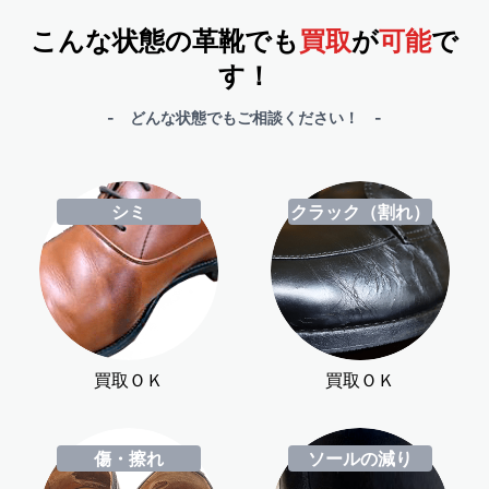
こんな状態の革靴でも
買取
が
可能
で
す！
- どんな状態でもご相談ください！ -
シミ
クラック（割れ）
買取ＯＫ
買取ＯＫ
傷・擦れ
ソールの減り