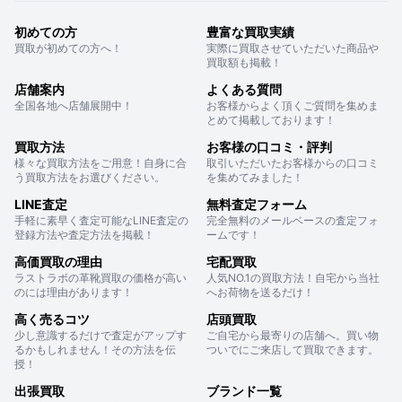
初めての方
豊富な買取実績
買取が初めての方へ！
実際に買取させていただいた商品や
買取額も掲載！
店舗案内
よくある質問
全国各地へ店舗展開中！
お客様からよく頂くご質問を集めま
とめて掲載しております！
買取方法
お客様の口コミ・評判
様々な買取方法をご用意！自身に合
取引いただいたお客様からの口コミ
う買取方法をお選びください。
を集めてみました！
LINE査定
無料査定フォーム
手軽に素早く査定可能なLINE査定の
完全無料のメールベースの査定フォ
登録方法や査定方法を掲載！
ームです！
高価買取の理由
宅配買取
ラストラボの革靴買取の価格が高い
人気NO.1の買取方法！自宅から当社
のには理由があります！
へお荷物を送るだけ！
高く売るコツ
店頭買取
少し意識するだけで査定がアップす
ご自宅から最寄りの店舗へ。買い物
るかもしれません！その方法を伝
ついでにご来店して買取できます。
授！
出張買取
ブランド一覧