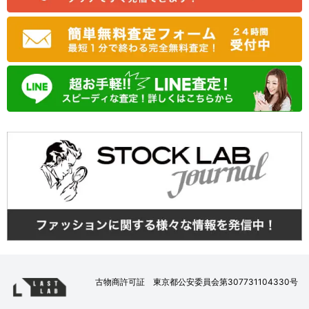
古物商許可証 東京都公安委員会第307731104330号