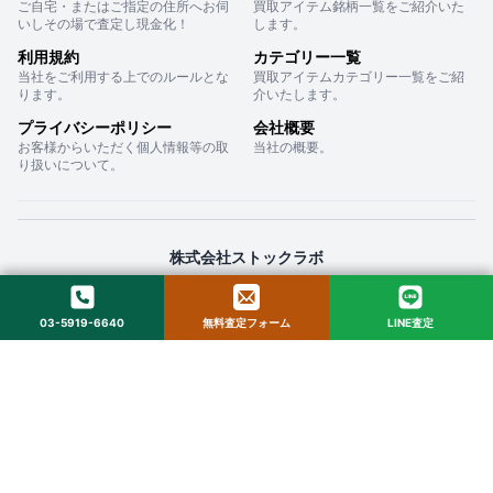
ご自宅・またはご指定の住所へお伺
買取アイテム銘柄一覧をご紹介いた
いしその場で査定し現金化！
します。
利用規約
カテゴリー一覧
当社をご利用する上でのルールとな
買取アイテムカテゴリー一覧をご紹
ります。
介いたします。
プライバシーポリシー
会社概要
お客様からいただく個人情報等の取
当社の概要。
り扱いについて。
株式会社ストックラボ
〒160-0022 東京都新宿区新宿２丁目１２−１６ セントフォービル ２０３
03-5919-6640
無料査定フォーム
LINE査定
© 2025 StockLab. All Rights Reserved.