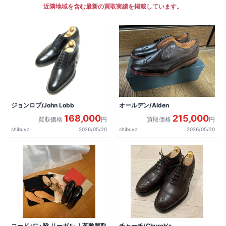
近隣地域を含む最新の買取実績を掲載しています。
ジョンロブ/John Lobb
オールデン/Alden
168,000
215,000
買取価格
円
買取価格
円
shibuya
2026/05/20
shibuya
2026/05/20
コードバン 靴 リーガル ｜革靴買取
チャーチ/Church's