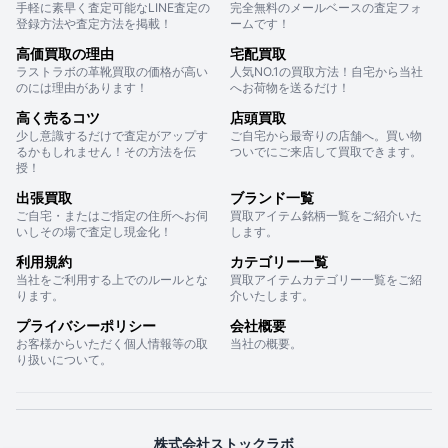
手軽に素早く査定可能なLINE査定の
完全無料のメールベースの査定フォ
登録方法や査定方法を掲載！
ームです！
高価買取の理由
宅配買取
ラストラボの革靴買取の価格が高い
人気NO.1の買取方法！自宅から当社
のには理由があります！
へお荷物を送るだけ！
高く売るコツ
店頭買取
少し意識するだけで査定がアップす
ご自宅から最寄りの店舗へ。買い物
るかもしれません！その方法を伝
ついでにご来店して買取できます。
授！
出張買取
ブランド一覧
ご自宅・またはご指定の住所へお伺
買取アイテム銘柄一覧をご紹介いた
いしその場で査定し現金化！
します。
利用規約
カテゴリー一覧
当社をご利用する上でのルールとな
買取アイテムカテゴリー一覧をご紹
ります。
介いたします。
プライバシーポリシー
会社概要
お客様からいただく個人情報等の取
当社の概要。
り扱いについて。
株式会社ストックラボ