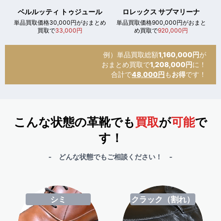
ベルルッティ トゥジュール
ロレックス サブマリーナ
単品買取価格30,000円がおまとめ
単品買取価格900,000円がおまと
買取で
33,000円
め買取で
920,000円
例）単品買取総額
1,160,000円
が
おまとめ買取で
1,208,000円
に！
合計で
48,000円
も
お得
です！
こんな状態の革靴でも
買取
が
可能
で
す！
- どんな状態でもご相談ください！ -
シミ
クラック（割れ）