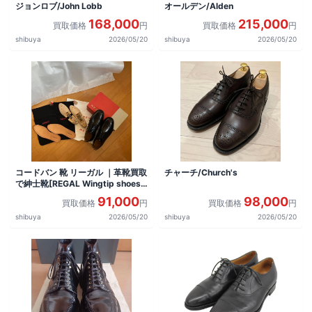
ジョンロブ/John Lobb
オールデン/Alden
168,000
215,000
買取価格
円
買取価格
円
shibuya
2026/05/20
shibuya
2026/05/20
コードバン 靴 リーガル ｜革靴買取
チャーチ/Church's
で紳士靴[REGAL Wingtip shoes]
を買取しました。
91,000
98,000
買取価格
円
買取価格
円
shibuya
2026/05/20
shibuya
2026/05/20