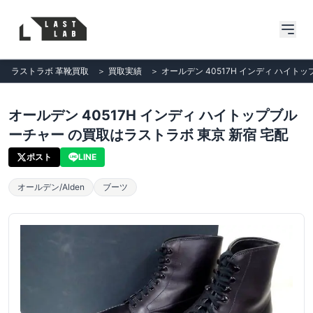
ラストラボ 革靴買取
＞
買取実績
＞
オールデン 40517H インディ ハイト
オールデン 40517H インディ ハイトップブル
ーチャー の買取はラストラボ 東京 新宿 宅配
ポスト
LINE
オールデン/Alden
ブーツ