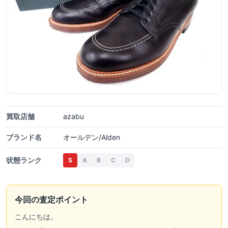
買取店舗
azabu
ブランド名
オールデン/Alden
状態ランク
S
A
B
C
D
今回の査定ポイント
こんにちは。