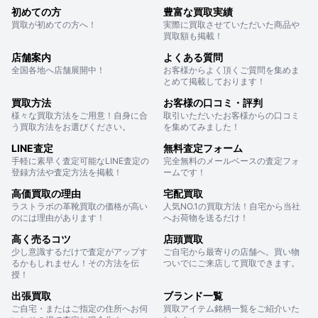
初めての方
豊富な買取実績
買取が初めての方へ！
実際に買取させていただいた商品や
買取額も掲載！
店舗案内
よくある質問
全国各地へ店舗展開中！
お客様からよく頂くご質問を集めま
とめて掲載しております！
買取方法
お客様の口コミ・評判
様々な買取方法をご用意！自身に合
取引いただいたお客様からの口コミ
う買取方法をお選びください。
を集めてみました！
LINE査定
無料査定フォーム
手軽に素早く査定可能なLINE査定の
完全無料のメールベースの査定フォ
登録方法や査定方法を掲載！
ームです！
高価買取の理由
宅配買取
ラストラボの革靴買取の価格が高い
人気NO.1の買取方法！自宅から当社
のには理由があります！
へお荷物を送るだけ！
高く売るコツ
店頭買取
少し意識するだけで査定がアップす
ご自宅から最寄りの店舗へ。買い物
るかもしれません！その方法を伝
ついでにご来店して買取できます。
授！
出張買取
ブランド一覧
ご自宅・またはご指定の住所へお伺
買取アイテム銘柄一覧をご紹介いた