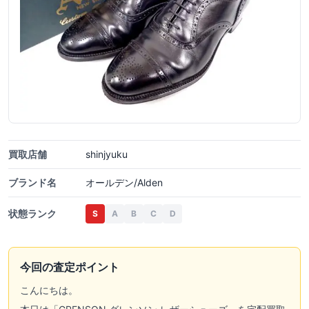
買取店舗
shinjyuku
ブランド名
オールデン/Alden
状態ランク
S
A
B
C
D
今回の査定ポイント
こんにちは。