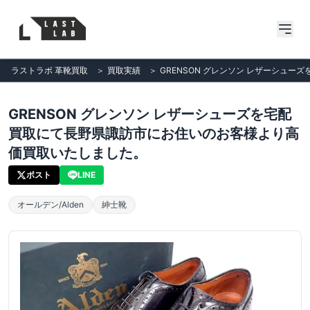
ラストラボ 革靴買取
＞
買取実績
＞
GRENSON グレンソン レザーシュ
GRENSON グレンソン レザーシューズを宅配
買取にて長野県諏訪市にお住いのお客様より高
価買取いたしました。
ポスト
LINE
オールデン/Alden
紳士靴