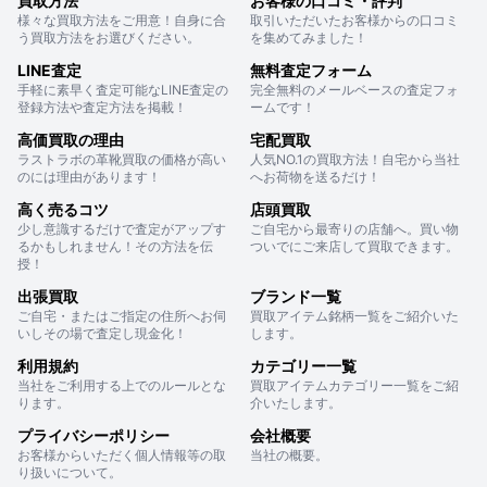
買取方法
お客様の口コミ・評判
様々な買取方法をご用意！自身に合
取引いただいたお客様からの口コミ
う買取方法をお選びください。
を集めてみました！
LINE査定
無料査定フォーム
手軽に素早く査定可能なLINE査定の
完全無料のメールベースの査定フォ
登録方法や査定方法を掲載！
ームです！
高価買取の理由
宅配買取
ラストラボの革靴買取の価格が高い
人気NO.1の買取方法！自宅から当社
のには理由があります！
へお荷物を送るだけ！
高く売るコツ
店頭買取
少し意識するだけで査定がアップす
ご自宅から最寄りの店舗へ。買い物
るかもしれません！その方法を伝
ついでにご来店して買取できます。
授！
出張買取
ブランド一覧
ご自宅・またはご指定の住所へお伺
買取アイテム銘柄一覧をご紹介いた
いしその場で査定し現金化！
します。
利用規約
カテゴリー一覧
当社をご利用する上でのルールとな
買取アイテムカテゴリー一覧をご紹
ります。
介いたします。
プライバシーポリシー
会社概要
お客様からいただく個人情報等の取
当社の概要。
り扱いについて。