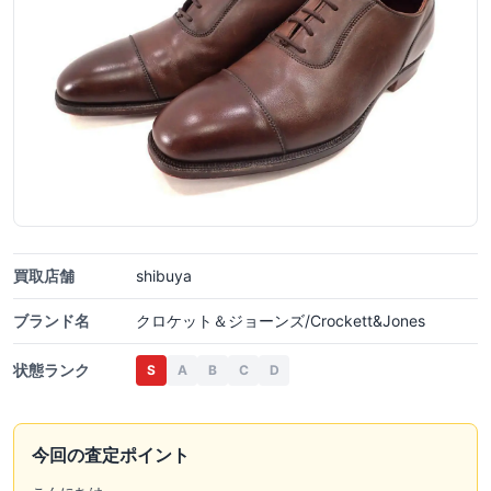
買取店舗
shibuya
ブランド名
クロケット＆ジョーンズ/Crockett&Jones
状態ランク
S
A
B
C
D
今回の査定ポイント