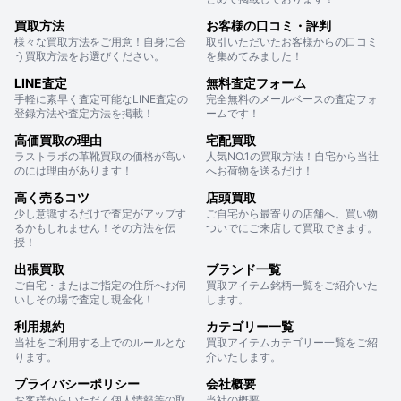
買取方法
お客様の口コミ・評判
様々な買取方法をご用意！自身に合
取引いただいたお客様からの口コミ
う買取方法をお選びください。
を集めてみました！
LINE査定
無料査定フォーム
手軽に素早く査定可能なLINE査定の
完全無料のメールベースの査定フォ
登録方法や査定方法を掲載！
ームです！
高価買取の理由
宅配買取
ラストラボの革靴買取の価格が高い
人気NO.1の買取方法！自宅から当社
のには理由があります！
へお荷物を送るだけ！
高く売るコツ
店頭買取
少し意識するだけで査定がアップす
ご自宅から最寄りの店舗へ。買い物
るかもしれません！その方法を伝
ついでにご来店して買取できます。
授！
出張買取
ブランド一覧
ご自宅・またはご指定の住所へお伺
買取アイテム銘柄一覧をご紹介いた
いしその場で査定し現金化！
します。
利用規約
カテゴリー一覧
当社をご利用する上でのルールとな
買取アイテムカテゴリー一覧をご紹
ります。
介いたします。
プライバシーポリシー
会社概要
お客様からいただく個人情報等の取
当社の概要。