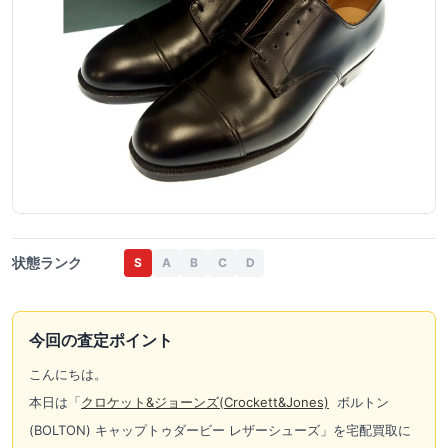
状態ランク
S
A
B
C
D
今回の査定ポイント
こんにちは。
本日は「
クロケット&ジョーンズ(Crockett&Jones)
ボルトン
(BOLTON) キャップトゥダービー レザーシューズ」を宅配買取に