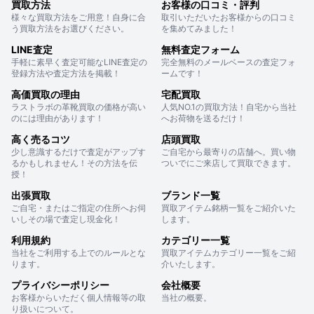
買取方法
お客様の口コミ・評判
様々な買取方法をご用意！自身に合
取引いただいたお客様からの口コミ
う買取方法をお選びください。
を集めてみました！
LINE査定
無料査定フォーム
手軽に素早く査定可能なLINE査定の
完全無料のメールベースの査定フォ
登録方法や査定方法を掲載！
ームです！
高価買取の理由
宅配買取
ラストラボの革靴買取の価格が高い
人気NO.1の買取方法！自宅から当社
のには理由があります！
へお荷物を送るだけ！
高く売るコツ
店頭買取
少し意識するだけで査定がアップす
ご自宅から最寄りの店舗へ。買い物
るかもしれません！その方法を伝
ついでにご来店して買取できます。
授！
出張買取
ブランド一覧
ご自宅・またはご指定の住所へお伺
買取アイテム銘柄一覧をご紹介いた
いしその場で査定し現金化！
します。
利用規約
カテゴリー一覧
当社をご利用する上でのルールとな
買取アイテムカテゴリー一覧をご紹
ります。
介いたします。
プライバシーポリシー
会社概要
お客様からいただく個人情報等の取
当社の概要。
り扱いについて。