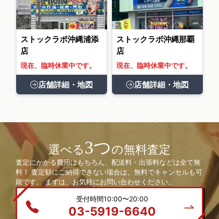
ストックラボ沖縄浦添
ストックラボ沖縄那覇
店
店
現在、臨時休業中です。
現在、臨時休業中です。
店舗詳細・地図
店舗詳細・地図
3つ
選べる
の無料査定
査定にかかる費用はもちろん、配送料・出張料などは全て無
料！ 査定額にご納得できない場合は、無料でキャンセルも可
能です。 まずは、お気軽にお問い合わせください。
受付時間10:00〜20:00
03-5919-6640