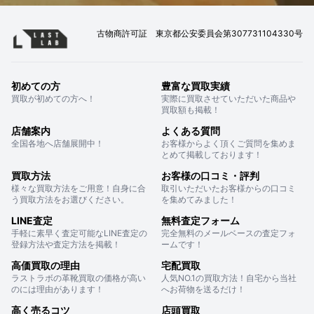
古物商許可証 東京都公安委員会第307731104330号
初めての方
豊富な買取実績
買取が初めての方へ！
実際に買取させていただいた商品や
買取額も掲載！
店舗案内
よくある質問
全国各地へ店舗展開中！
お客様からよく頂くご質問を集めま
とめて掲載しております！
買取方法
お客様の口コミ・評判
様々な買取方法をご用意！自身に合
取引いただいたお客様からの口コミ
う買取方法をお選びください。
を集めてみました！
LINE査定
無料査定フォーム
手軽に素早く査定可能なLINE査定の
完全無料のメールベースの査定フォ
登録方法や査定方法を掲載！
ームです！
高価買取の理由
宅配買取
ラストラボの革靴買取の価格が高い
人気NO.1の買取方法！自宅から当社
のには理由があります！
へお荷物を送るだけ！
高く売るコツ
店頭買取