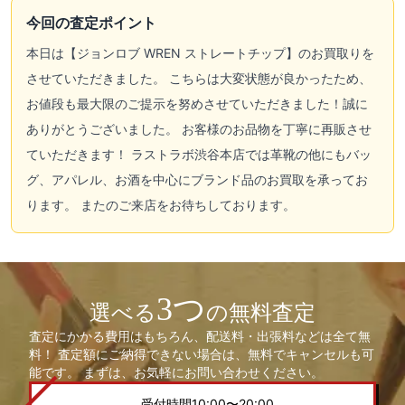
今回の査定ポイント
本日は【ジョンロブ WREN ストレートチップ】のお買取りを
させていただきました。 こちらは大変状態が良かったため、
お値段も最大限のご提示を努めさせていただきました！誠に
ありがとうございました。 お客様のお品物を丁寧に再販させ
ていただきます！ ラストラボ渋谷本店では革靴の他にもバッ
グ、アパレル、お酒を中心にブランド品のお買取を承ってお
ります。 またのご来店をお待ちしております。
3つ
選べる
の無料査定
査定にかかる費用はもちろん、配送料・出張料などは全て無
料！ 査定額にご納得できない場合は、無料でキャンセルも可
能です。 まずは、お気軽にお問い合わせください。
受付時間10:00〜20:00