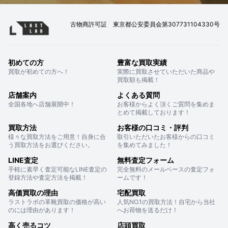
古物商許可証 東京都公安委員会第307731104330号
初めての方
豊富な買取実績
買取が初めての方へ！
実際に買取させていただいた商品や
買取額も掲載！
店舗案内
よくある質問
全国各地へ店舗展開中！
お客様からよく頂くご質問を集めま
とめて掲載しております！
買取方法
お客様の口コミ・評判
様々な買取方法をご用意！自身に合
取引いただいたお客様からの口コミ
う買取方法をお選びください。
を集めてみました！
LINE査定
無料査定フォーム
手軽に素早く査定可能なLINE査定の
完全無料のメールベースの査定フォ
登録方法や査定方法を掲載！
ームです！
高価買取の理由
宅配買取
ラストラボの革靴買取の価格が高い
人気NO.1の買取方法！自宅から当社
のには理由があります！
へお荷物を送るだけ！
高く売るコツ
店頭買取