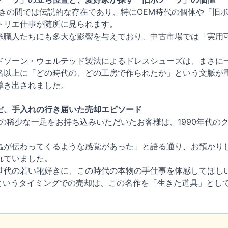
きの間では伝説的な存在であり、特にOEM時代の個体や「旧
トリエ仕事が随所に見られます。
系職人たちにも多大な影響を与えており、中古市場では「実用
ドソーン・ウェルテッド製法によるドレスシューズは、まさに
以上に「どの時代の、どの工房で作られたか」という文脈が重視
導き出されました。
だ、手入れの行き届いた売却エピソード
の稀少な一足をお持ち込みいただいたお客様は、1990年代の
温が伝わってくるような感覚があった」と語る通り、お預かり
れていました。
世代の若い靴好きに、この時代の本物の手仕事を体感してほし
日というタイミングでの売却は、この名作を「生きた道具」とし