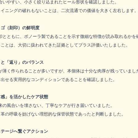
合いやすい、小さく絞り込まれたヒール形状を確認しました。
ライニングの破れもないことは、二次流通での価値を大きく左右します
ロゴ（刻印）の鮮明度
」の刻印とともに、ボノーラ製であることを示す微細な特徴が読み取れるか
ることは、大切に扱われてきた証拠としてプラス評価いたしました。
」と「返り」のバランス
が薄く作られることが多いですが、本個体は十分な肉厚が残っていまし
き出せる実用的なコンディションであることを確認しました。
材感」を活かしたケア状態
来の風合いを壊さない、丁寧なケアが行き届いていました。
、革の呼吸を妨げない理想的な保管状態であったと判断しました。
ステージへ繋ぐアクション