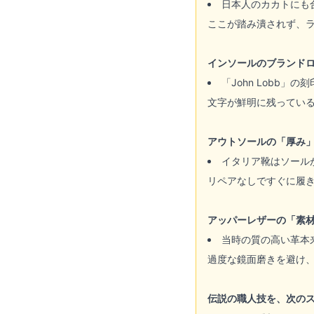
日本人のカカトにも
ここが踏み潰されず、
インソールのブランド
「John Lobb
文字が鮮明に残ってい
アウトソールの「厚み
イタリア靴はソール
リペアなしですぐに履
アッパーレザーの「素
当時の質の高い革本
過度な鏡面磨きを避け
伝説の職人技を、次の