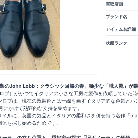
買取店舗
ブランド名
アイテム名詳細
状態ランク
）製のJohn Lobb：クラシック回帰の春、稀少な「職人靴」が
（ジョンロブ）がかつてイタリアの小さな工房に製作を依頼してい
ンロブは、現在の既製靴とは一線を画すイタリア的な色気とハ
4月にかけて熱狂的な支持を集めます。
タイルに、英国の気品とイタリアの柔和さを併せ持つ名作「ma
個体を探し始めるためです。
ノーラ」の立ち位置と、愛好家が探す「旧ボノーラ」の価値