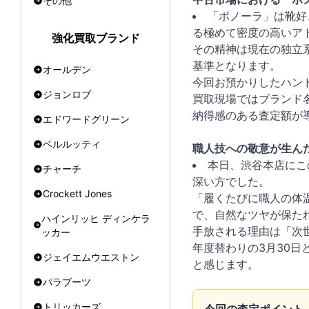
その他
「ボノーラ」は靴好
る極めて密度の高いア
強化買取ブランド
その精神は現在の独立
基準となります。
オールデン
今回お預かりしたハン
ジョンロブ
買取現場ではブランド名
納得感のある査定額が
エドワードグリーン
ベルルッティ
職人技への敬意が生ん
本日、渋谷本店にこ
チャーチ
深い方でした。
Crockett Jones
「履くたびに職人の体
で、自然なツヤが保た
ハインリッヒ ディンケラ
手放される理由は「次
ッカー
年度替わりの3月30
ジェイエムウエストン
と感じます。
パラブーツ
トリッカーズ