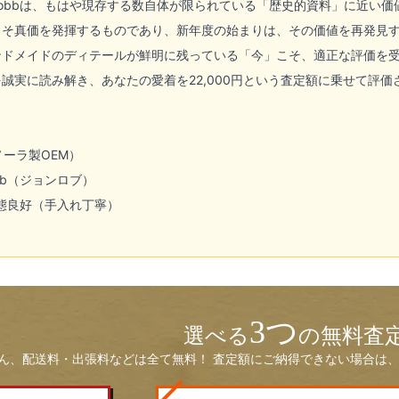
 Lobbは、もはや現存する数自体が限られている「歴史的資料」に近い
こそ真価を発揮するものであり、新年度の始まりは、その価値を再発見
ンドメイドのディテールが鮮明に残っている「今」こそ、適正な評価を
誠実に読み解き、あなたの愛着を22,000円という査定額に乗せて評価
ノーラ製OEM）
obb（ジョンロブ）
態良好（手入れ丁寧）
3つ
選べる
の無料査
ん、配送料・出張料などは全て無料！ 査定額にご納得できない場合は、