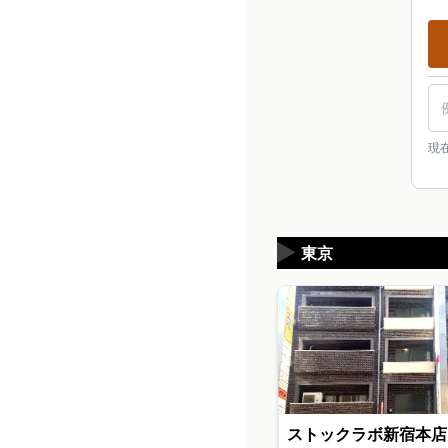
現
▶
東京
ストックラボ新宿本店