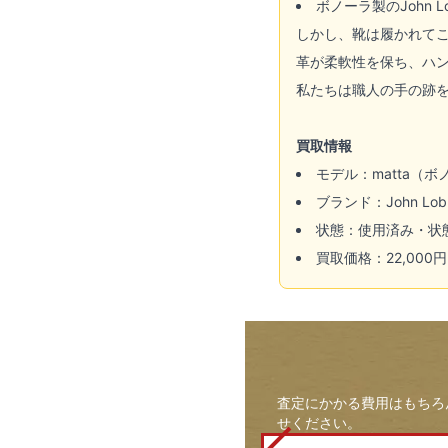
ボノーラ製のJohn
しかし、靴は履かれて
革が柔軟性を保ち、ハ
私たちは職人の手の跡を
買取情報
モデル：matta（ボ
ブランド：John L
状態：使用済み・状
買取価格：22,000円
査定にかかる費用はもちろ
せください。