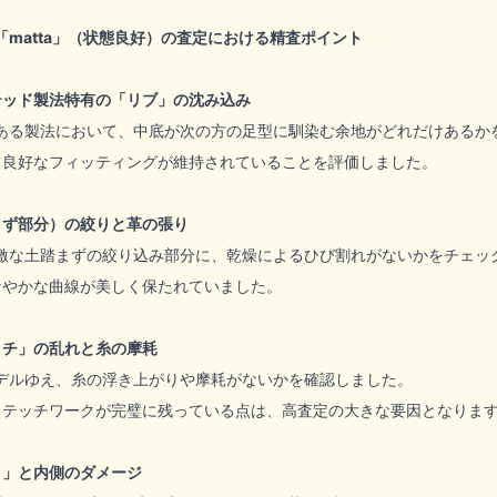
bb「matta」（状態良好）の査定における精査ポイント
テッド製法特有の「リブ」の沈み込み
ある製法において、中底が次の方の足型に馴染む余地がどれだけあるか
、良好なフィッティングが維持されていることを評価しました。
まず部分）の絞りと革の張り
激な土踏まずの絞り込み部分に、乾燥によるひび割れがないかをチェッ
なやかな曲線が美しく保たれていました。
ッチ」の乱れと糸の摩耗
デルゆえ、糸の浮き上がりや摩耗がないかを確認しました。
ステッチワークが完璧に残っている点は、高査定の大きな要因となりま
さ」と内側のダメージ