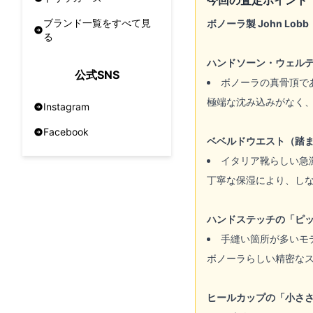
今回の査定ポイント
ブランド一覧をすべて見
ボノーラ製 John Lo
る
ハンドソーン・ウェル
公式SNS
ボノーラの真骨頂で
極端な沈み込みがなく
Instagram
Facebook
ベベルドウエスト（踏
イタリア靴らしい急
丁寧な保湿により、し
ハンドステッチの「ピ
手縫い箇所が多いモ
ボノーラらしい精密な
ヒールカップの「小さ