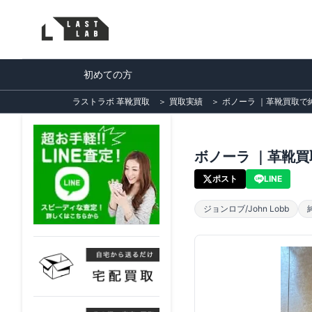
初めての方
ラストラボ 革靴買取
＞
買取実績
＞
ボノーラ ｜革靴買取で紳士靴
ボノーラ ｜革靴買取
ポスト
LINE
ジョンロブ/John Lobb