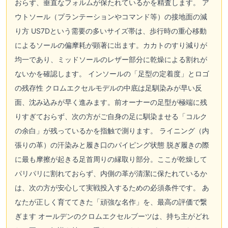
おらず、垂直なフォルムが保たれているかを精査します。 ア
ウトソール（プランテーションやコマンド等）の接地面の減
り方 US7Dという需要の多いサイズ帯は、歩行時の重心移動
によるソールの偏摩耗が顕著に出ます。カカトのすり減りが
均一であり、ミッドソールのレザー部分に乾燥による割れが
ないかを確認します。 インソールの「足型の定着度」とロゴ
の残存性 クロムエクセルモデルの中底は足馴染みが早い反
面、沈み込みが早く進みます。前オーナーの足型が極端に残
りすぎておらず、次の方がご自身の足に馴染ませる「コルク
の余白」が残っているかを指触で測ります。 ライニング（内
張りの革）の汗染みと履き口のパイピング状態 脱ぎ履きの際
に最も摩擦が起きる足首周りの縁取り部分。ここが乾燥して
パリパリに割れておらず、内側の革が清潔に保たれているか
は、次の方が安心して実戦投入するための必須条件です。 あ
なたが正しく育ててきた「頑強な名作」を、最高の評価で繋
ぎます オールデンのクロムエクセルブーツは、持ち主がどれ