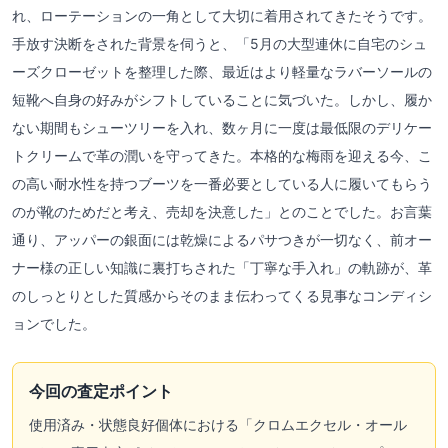
れ、ローテーションの一角として大切に着用されてきたそうです。
手放す決断をされた背景を伺うと、「5月の大型連休に自宅のシュ
ーズクローゼットを整理した際、最近はより軽量なラバーソールの
短靴へ自身の好みがシフトしていることに気づいた。しかし、履か
ない期間もシューツリーを入れ、数ヶ月に一度は最低限のデリケー
トクリームで革の潤いを守ってきた。本格的な梅雨を迎える今、こ
の高い耐水性を持つブーツを一番必要としている人に履いてもらう
のが靴のためだと考え、売却を決意した」とのことでした。お言葉
通り、アッパーの銀面には乾燥によるパサつきが一切なく、前オー
ナー様の正しい知識に裏打ちされた「丁寧な手入れ」の軌跡が、革
のしっとりとした質感からそのまま伝わってくる見事なコンディシ
ョンでした。
今回の査定ポイント
使用済み・状態良好個体における「クロムエクセル・オール