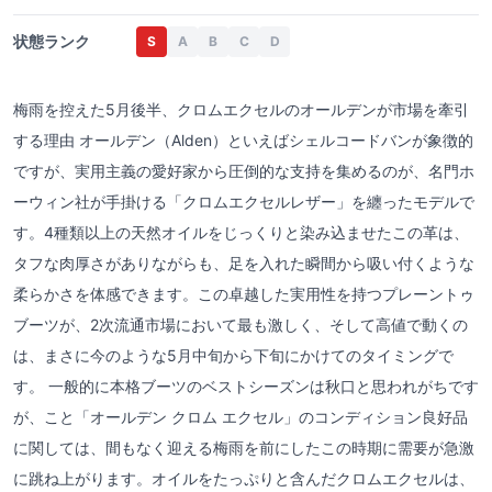
状態ランク
S
A
B
C
D
梅雨を控えた5月後半、クロムエクセルのオールデンが市場を牽引
する理由 オールデン（Alden）といえばシェルコードバンが象徴的
ですが、実用主義の愛好家から圧倒的な支持を集めるのが、名門ホ
ーウィン社が手掛ける「クロムエクセルレザー」を纏ったモデルで
す。4種類以上の天然オイルをじっくりと染み込ませたこの革は、
タフな肉厚さがありながらも、足を入れた瞬間から吸い付くような
柔らかさを体感できます。この卓越した実用性を持つプレーントゥ
ブーツが、2次流通市場において最も激しく、そして高値で動くの
は、まさに今のような5月中旬から下旬にかけてのタイミングで
す。 一般的に本格ブーツのベストシーズンは秋口と思われがちです
が、こと「オールデン クロム エクセル」のコンディション良好品
に関しては、間もなく迎える梅雨を前にしたこの時期に需要が急激
に跳ね上がります。オイルをたっぷりと含んだクロムエクセルは、