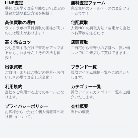
LINE査定
無料査定フォーム
手軽に素早く査定可能なLINE査定の
完全無料のメールベースの査定フォ
登録方法や査定方法を掲載！
ームです！
高価買取の理由
宅配買取
ラストラボの革靴買取の価格が高い
人気NO.1の買取方法！自宅から当社
のには理由があります！
へお荷物を送るだけ！
高く売るコツ
店頭買取
少し意識するだけで査定がアップす
ご自宅から最寄りの店舗へ。買い物
るかもしれません！その方法を伝
ついでにご来店して買取できます。
授！
出張買取
ブランド一覧
ご自宅・またはご指定の住所へお伺
買取アイテム銘柄一覧をご紹介いた
いしその場で査定し現金化！
します。
利用規約
カテゴリー一覧
当社をご利用する上でのルールとな
買取アイテムカテゴリー一覧をご紹
ります。
介いたします。
プライバシーポリシー
会社概要
お客様からいただく個人情報等の取
当社の概要。
り扱いについて。