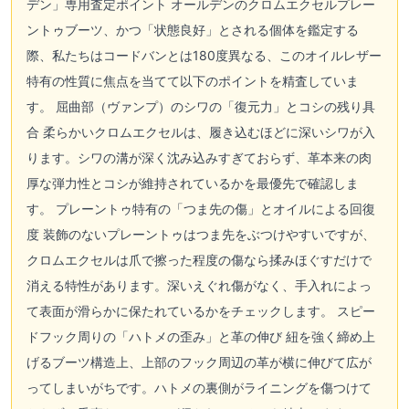
デン」専用査定ポイント オールデンのクロムエクセルプレー
ントゥブーツ、かつ「状態良好」とされる個体を鑑定する
際、私たちはコードバンとは180度異なる、このオイルレザー
特有の性質に焦点を当てて以下のポイントを精査していま
す。 屈曲部（ヴァンプ）のシワの「復元力」とコシの残り具
合 柔らかいクロムエクセルは、履き込むほどに深いシワが入
ります。シワの溝が深く沈み込みすぎておらず、革本来の肉
厚な弾力性とコシが維持されているかを最優先で確認しま
す。 プレーントゥ特有の「つま先の傷」とオイルによる回復
度 装飾のないプレーントゥはつま先をぶつけやすいですが、
クロムエクセルは爪で擦った程度の傷なら揉みほぐすだけで
消える特性があります。深いえぐれ傷がなく、手入れによっ
て表面が滑らかに保たれているかをチェックします。 スピー
ドフック周りの「ハトメの歪み」と革の伸び 紐を強く締め上
げるブーツ構造上、上部のフック周辺の革が横に伸びて広が
ってしまいがちです。ハトメの裏側がライニングを傷つけて