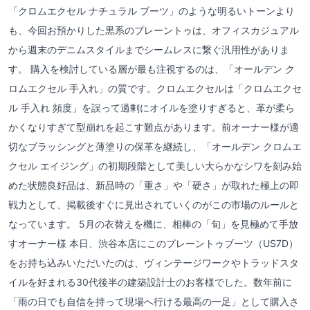
「クロムエクセル ナチュラル ブーツ」のような明るいトーンより
も、今回お預かりした黒系のプレーントゥは、オフィスカジュアル
から週末のデニムスタイルまでシームレスに繋ぐ汎用性がありま
す。 購入を検討している層が最も注視するのは、「オールデン ク
ロムエクセル 手入れ」の質です。クロムエクセルは「クロムエクセ
ル 手入れ 頻度」を誤って過剰にオイルを塗りすぎると、革が柔ら
かくなりすぎて型崩れを起こす難点があります。前オーナー様が適
切なブラッシングと薄塗りの保革を継続し、「オールデン クロムエ
クセル エイジング」の初期段階として美しい大らかなシワを刻み始
めた状態良好品は、新品時の「重さ」や「硬さ」が取れた極上の即
戦力として、掲載後すぐに見出されていくのがこの市場のルールと
なっています。 5月の衣替えを機に、相棒の「旬」を見極めて手放
すオーナー様 本日、渋谷本店にこのプレーントゥブーツ（US7D）
をお持ち込みいただいたのは、ヴィンテージワークやトラッドスタ
イルを好まれる30代後半の建築設計士のお客様でした。数年前に
「雨の日でも自信を持って現場へ行ける最高の一足」として購入さ