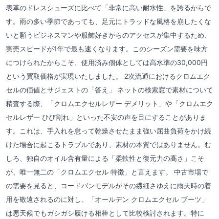
表革のドレスシューズに比べて「非常に高い耐水性」を誇るからで
す。雨の多い季節であっても、足元にトラッドな風格を崩したくな
いと願うビジネスマンや服飾好きからのアクセスが集中するため、
実売スピードが1年で最も速くなります。このシーズン需要を味方
につけられたからこそ、使用済み個体としては高水準の30,000円
という買取価格が実現いたしました。 2次流通におけるクロムエク
セルの価値とサジェストの「答え」 ネットの検索窓で素材について
精査する際、「クロムエクセルレザー デメリット」や「クロムエク
セルレザー ひび割れ」といった不安の声を目にすることがありま
す。これは、手入れを怠って乾燥させたまま強い屈曲負荷をかけ続
けた場合に起こるトラブルであり、素材の本質ではありません。む
しろ、独自のオイル含有量による「柔軟性と復元力の高さ」こそ
が、唯一無二の「クロムエクセル 特徴」と言えます。 中古市場で
の需要を見ると、コードバンモデルがその繊細さゆえに雨天時の着
用を敬遠されるのに対し、「オールデン クロムエクセル ブーツ」
は悪天候でもガシガシ履ける相棒として比較検討されます。特に