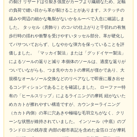
の裂け リザードは引裂き強度がカーフより繊細なため、足幅
の負荷で縫い目から革が裂けることがあります。ステッチの
緩みや周辺の細かな亀裂がないかをルーペで入念に確認しま
した。 タッセル（房飾り）のコバの仕上がりと千切れの有無
歩行時の揺れや衝撃を受けやすいタッセル部分。革が硬化し
てパサついておらず、しなやかな弾力を保っていることを評
価しました。 「マッカイ製法」または「グッドイヤー製法」
によるソールの返りと減り 本個体のソールは、適度な返りが
ついていながらも、つま先やカカトの摩耗が僅かであり、大
規模なオールソール交換などのリペアなしで即座に履き出せ
るコンディションであることを確認しました。 ローファー特
有の「ヒールスリップ」によるライニングの摩耗 紐がないた
めカカトが擦れやすい構造ですが、カウンターライニング
（カカト内側）の革に穴あきや極端な毛羽立ちがなく、クリ
ーンな状態が維持されていました。 インソール（中底）のブ
ランドロゴの残存度 内部の都市表記を含めた金箔ロゴが摩耗