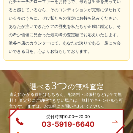
たチャーチのローファーをお持ちで、最近は出番を失ってい
ると感じているなら、そのコンディションが完璧に保たれて
いる今のうちに、ぜひ私たちの査定にお持ち込みください。
あなたが注いできたケアの歴史を私たちが正確に鑑定し、そ
の希少価値に見合った最高峰の査定額でお応えいたします。
渋谷本店のカウンターにて、あなたの誇りである一足にお会
いできる日を、心よりお待ちしております。
3つ
選べる
の無料査定
査定にかかる費用はもちろん、配送料・出張料などは全て無
料！ 査定額にご納得できない場合は、無料でキャンセルも可
能です。 まずは、お気軽にお問い合わせください。
受付時間10:00〜20:00
03-5919-6640