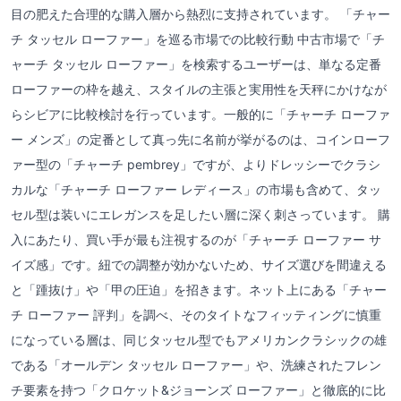
目の肥えた合理的な購入層から熱烈に支持されています。 「チャー
チ タッセル ローファー」を巡る市場での比較行動 中古市場で「チ
ャーチ タッセル ローファー」を検索するユーザーは、単なる定番
ローファーの枠を越え、スタイルの主張と実用性を天秤にかけなが
らシビアに比較検討を行っています。一般的に「チャーチ ローファ
ー メンズ」の定番として真っ先に名前が挙がるのは、コインローフ
ァー型の「チャーチ pembrey」ですが、よりドレッシーでクラシ
カルな「チャーチ ローファー レディース」の市場も含めて、タッ
セル型は装いにエレガンスを足したい層に深く刺さっています。 購
入にあたり、買い手が最も注視するのが「チャーチ ローファー サ
イズ感」です。紐での調整が効かないため、サイズ選びを間違える
と「踵抜け」や「甲の圧迫」を招きます。ネット上にある「チャー
チ ローファー 評判」を調べ、そのタイトなフィッティングに慎重
になっている層は、同じタッセル型でもアメリカンクラシックの雄
である「オールデン タッセル ローファー」や、洗練されたフレン
チ要素を持つ「クロケット&ジョーンズ ローファー」と徹底的に比