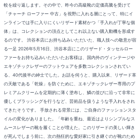
較を繰り返します。その中で、昨今の高級靴の定価高騰を受けて
「チャーチ ローファー 中古」を視野に入れる層にとって、特にイ
ンラインでは手に入りにくいリザード素材かつ「手入れが丁寧な個
体」は、コレクションの頂点としてこれ以上ない購入動機を形成す
るのです。 渋谷本店にお持ち込みいただいた、職人技への敬意が宿
る一足 2026年5月16日、渋谷本店にこのリザード・タッセルロー
ファーをお持ち込みいただいたお客様は、国内外のヴィンテージや
エキゾチックレザーのフットウェアを多数コレクションされてい
る、40代後半の紳士でした。お話を伺うと、購入以来、リザード革
の天敵である「乾燥」を防ぐために、エキゾチックレザー専用のプ
レミアムクリームを定期的に薄く塗布し、鱗の並びに沿って非常に
優しくブラッシングを行うなど、芸術品を扱うような手入れをされ
てきたそうです。 手放される背景には、ご自身のファッションスタ
イルの変化がありました。「年齢を重ね、最近はよりシンプルなス
ムースレザーの靴を履くことが増えた。このリザードの美しい輝き
が死んでしまう前に、次の熱狂的な愛好家に引き継ぐのが靴のため