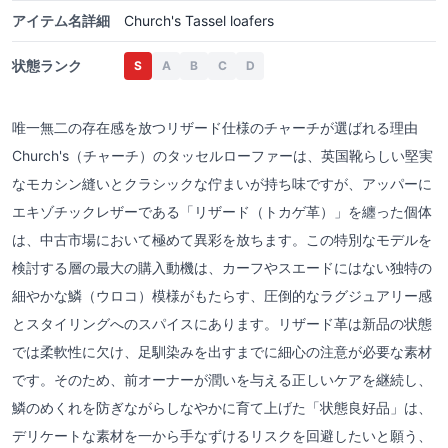
アイテム名詳細
Church's Tassel loafers
状態ランク
S
A
B
C
D
唯一無二の存在感を放つリザード仕様のチャーチが選ばれる理由
Church's（チャーチ）のタッセルローファーは、英国靴らしい堅実
なモカシン縫いとクラシックな佇まいが持ち味ですが、アッパーに
エキゾチックレザーである「リザード（トカゲ革）」を纏った個体
は、中古市場において極めて異彩を放ちます。この特別なモデルを
検討する層の最大の購入動機は、カーフやスエードにはない独特の
細やかな鱗（ウロコ）模様がもたらす、圧倒的なラグジュアリー感
とスタイリングへのスパイスにあります。リザード革は新品の状態
では柔軟性に欠け、足馴染みを出すまでに細心の注意が必要な素材
です。そのため、前オーナーが潤いを与える正しいケアを継続し、
鱗のめくれを防ぎながらしなやかに育て上げた「状態良好品」は、
デリケートな素材を一から手なずけるリスクを回避したいと願う、