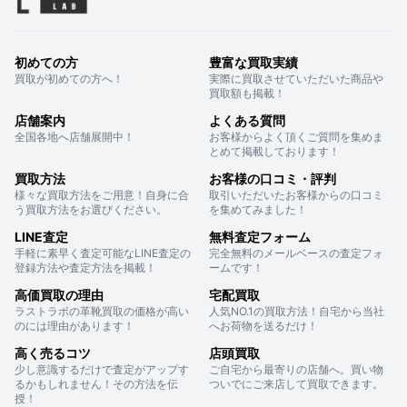
初めての方
豊富な買取実績
買取が初めての方へ！
実際に買取させていただいた商品や
買取額も掲載！
店舗案内
よくある質問
全国各地へ店舗展開中！
お客様からよく頂くご質問を集めま
とめて掲載しております！
買取方法
お客様の口コミ・評判
様々な買取方法をご用意！自身に合
取引いただいたお客様からの口コミ
う買取方法をお選びください。
を集めてみました！
LINE査定
無料査定フォーム
手軽に素早く査定可能なLINE査定の
完全無料のメールベースの査定フォ
登録方法や査定方法を掲載！
ームです！
高価買取の理由
宅配買取
ラストラボの革靴買取の価格が高い
人気NO.1の買取方法！自宅から当社
のには理由があります！
へお荷物を送るだけ！
高く売るコツ
店頭買取
少し意識するだけで査定がアップす
ご自宅から最寄りの店舗へ。買い物
るかもしれません！その方法を伝
ついでにご来店して買取できます。
授！