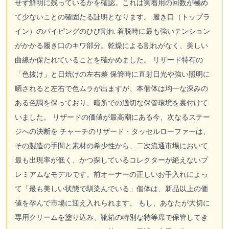
せず鮮明に残っているかを確認。これは実着用の回数が極め
て少ないことの確固たる証明となります。 履き口（トップラ
イン）のパイピングのひび割れ 着脱時に最も強いテンション
がかかる履き口のキワ部分。乾燥による割れがなく、美しい
曲線が保たれていることを確かめました。 リザード特有の
「色抜け」と日焼けの左右差 保管時に直射日光や強い照明に
晒されると左右で色ムラが出ますが、本個体は均一な深みの
ある色調を保っており、暗所での適切な保管環境を裏付けて
いました。 リザードの価値が最高潮にある今、次なるステー
ジへの決断を チャーチのリザード・タッセルローファーは、
その製造の手間と素材の希少性から、二次流通市場において
最も出現率が低く、かつ探しているコレクターが絶えないプ
レミアムなモデルです。前オーナーの正しいお手入れによっ
て「最も美しい状態で馴染んでいる」個体は、新品以上の価
値を孕んで市場に迎え入れられます。 もし、あなたが大切に
専用クリームを塗り込み、靴箱の特別な特等席で保管してき