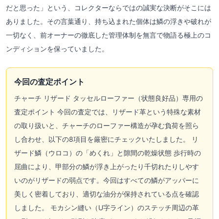
だと思った」という、コレクターならではの誠実な決断がそこには
ありました。その言葉通り、持ち込まれた個体は鱗の浮きや破れが
一切なく、前オーナーの徹底した管理体制を無言で物語る極上のコ
ンディションを保っていました。
今回の査定ポイント
チャーチ リザード タッセルローファー（状態良好品）専用の
査定ポイント 今回の査定では、リザード革という特殊な素材
の取り扱いと、チャーチのローファー構造が孕む負荷を照ら
し合わせ、以下の8項目を厳密にチェックいたしました。 リ
ザード鱗（ウロコ）の「めくれ」と隙間の乾燥状態 歩行時の
屈曲により、甲部分の鱗が浮き上がったり千切れたりしやす
いのがリザードの弱点です。今回はすべての鱗がアッパーに
美しく密着しており、適切な油分が保持されている点を確認
しました。 モカシン縫い（U字ライン）のステッチ周辺の革