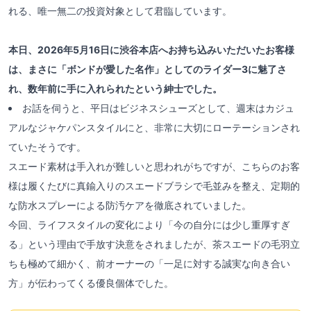
れる、唯一無二の投資対象として君臨しています。
本日、2026年5月16日に渋谷本店へお持ち込みいただいたお客様
は、まさに「ボンドが愛した名作」としてのライダー3に魅了さ
れ、数年前に手に入れられたという紳士でした。
お話を伺うと、平日はビジネスシューズとして、週末はカジュ
アルなジャケパンスタイルにと、非常に大切にローテーションされ
ていたそうです。
スエード素材は手入れが難しいと思われがちですが、こちらのお客
様は履くたびに真鍮入りのスエードブラシで毛並みを整え、定期的
な防水スプレーによる防汚ケアを徹底されていました。
今回、ライフスタイルの変化により「今の自分には少し重厚すぎ
る」という理由で手放す決意をされましたが、茶スエードの毛羽立
ちも極めて細かく、前オーナーの「一足に対する誠実な向き合い
方」が伝わってくる優良個体でした。