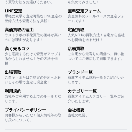
う買取方法をお選びください。
を集めてみました！
LINE査定
無料査定フォーム
手軽に素早く査定可能なLINE査定の
完全無料のメールベースの査定フォ
登録方法や査定方法を掲載！
ームです！
高価買取の理由
宅配買取
ラストラボの革靴買取の価格が高い
人気NO.1の買取方法！自宅から当社
のには理由があります！
へお荷物を送るだけ！
高く売るコツ
店頭買取
少し意識するだけで査定がアップす
ご自宅から最寄りの店舗へ。買い物
るかもしれません！その方法を伝
ついでにご来店して買取できます。
授！
出張買取
ブランド一覧
ご自宅・またはご指定の住所へお伺
買取アイテム銘柄一覧をご紹介いた
いしその場で査定し現金化！
します。
利用規約
カテゴリー一覧
当社をご利用する上でのルールとな
買取アイテムカテゴリー一覧をご紹
ります。
介いたします。
プライバシーポリシー
会社概要
お客様からいただく個人情報等の取
当社の概要。
り扱いについて。