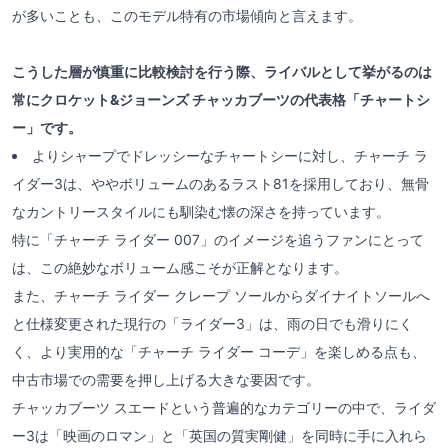
が多いことも、このモデル特有の市場傾向と言えます。
こうした層が慎重に比較検討を行う際、ライバルとして挙がるのは
常にクロケット&ジョーンズ チャッカブーツの代表格「チャートシ
ー」です。
よりシャープでドレッシーなチャートシーに対し、チャーチ ラ
イダー3は、ややボリュームのあるラスト81を採用しており、無骨
なカントリースタイルにも馴染む懐の深さを持っています。
特に「チャーチ ライダー 007」のイメージを追うファンにとって
は、この絶妙なボリューム感こそが正解となります。
また、チャーチ ライダー クレープ ソールからダイナイトソールへ
と仕様変更された現行の「ライダー3」は、雨の日でも滑りにく
く、より実用的な「チャーチ ライダー コーデ」を楽しめる点も、
中古市場での需要を押し上げる大きな要因です。
チャッカブーツ スエードという普遍的なカテゴリーの中で、ライダ
ー3は「映画のロマン」と「英国の質実剛健」を同時に手に入れら