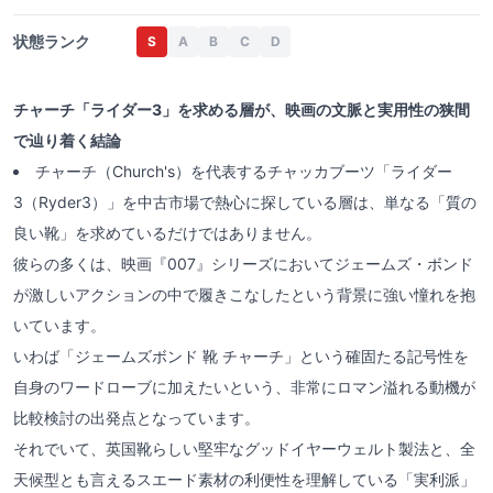
状態ランク
S
A
B
C
D
チャーチ「ライダー3」を求める層が、映画の文脈と実用性の狭間
で辿り着く結論
チャーチ（Church's）を代表するチャッカブーツ「ライダー
3（Ryder3）」を中古市場で熱心に探している層は、単なる「質の
良い靴」を求めているだけではありません。
彼らの多くは、映画『007』シリーズにおいてジェームズ・ボンド
が激しいアクションの中で履きこなしたという背景に強い憧れを抱
いています。
いわば「ジェームズボンド 靴 チャーチ」という確固たる記号性を
自身のワードローブに加えたいという、非常にロマン溢れる動機が
比較検討の出発点となっています。
それでいて、英国靴らしい堅牢なグッドイヤーウェルト製法と、全
天候型とも言えるスエード素材の利便性を理解している「実利派」