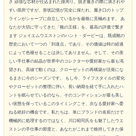
さ 頑強な芯材が仕込まれた踵周り。脱ぎ履きの際に潰されや
すい箇所ですが、形状記憶が完全に保たれ、履き口のトップ
ラインがシャープに自立しているかを厳格に見極めます。 あ
なたが大切に守ってきた「靴の王様」を、最高の評価で繋ぎ
ます ジェイエムウエストンのハント・ダービーは、既成靴の
歴史において一つの「到達点」であり、その価値は時の経過
によって色褪せることは決してありません。そして、その美
しい手仕事の結晶が世界中のコレクターや愛好家から最も渇
望され、高値で動くのは、クローゼットの再構築が活発にな
るまさに今のシーズンです。 もし今、ライフスタイルの変化
やクローゼットの整理に伴い、長い納期を経て手に入れたハ
ントを眠らせているのなら、そのコンディションが最も美し
い状態を保っているこのタイミングこそ、次なる愛好家へ委
ねる絶好の機会です。私たちは、単にブランドの名前だけで
機械的に処理するのではなく、川口昭司氏をも魅了したウエ
ストンの手仕事の密度と、あなたがこれまで維持してきた保