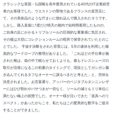
クラシックな英国・仏国靴を長年愛用されている40代のIT企業経営
者のお客様でした。ウエストンの聖地であるフランスの直営店に
て、その美術品のような佇まいに惚れ込んで購入されたそうです。
しかし、購入直後に1度だけ晴天の都内で短時間着用したものの、
ご自身の足にかかるトリプルソールの圧倒的な重量感に気圧され、
その後は大切にコレクションルームの暗所で保管されていたとのこ
とでした。 手放す決断をされた背景には、5月の連休を利用した徹
底的なワードローブの整理がありました。「これほどの手仕事が施
された靴は、箱の中で眠らせておくよりも、最もドレスシューズの
取引が活発になるこの初夏のタイミングで、現役としてガシガシ履
き込んでくれるタフなオーナーに譲るべきだと考えた」と、売却を
決意されました。お言葉通り、アッパーのベジタブルタンニンレザ
ーにはひび割れやパサつきが一切なく、ソールの減りもミリ単位に
満たない極上の状態でした。オーナー様が注いできた「道具へのリ
スペクト」があったからこそ、私たちはこの驚異的な数字をご提示
することができました。