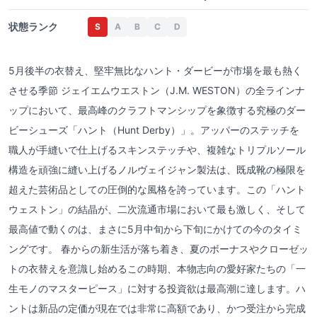
状態ランク
S
A
B
C
D
5月後半の衣替え、堅牢無比なハント・ダービーが市場を最も熱く
させる季節 ジェイエムウエストン（J.M. WESTON）の全ラインナ
ップにおいて、最高峰のクラフトマンシップを象徴する究極のダー
ビーシューズ「ハント（Hunt Derby）」。アッパーのステッチを
職人が手縫いで仕上げるスキンステッチや、複雑なトリプルソール
構造を頑強に縫い上げるノルヴェイジャン製法は、既成靴の極限を
超えた芸術品としての圧倒的な風格を誇っています。この「ハント
ウェストン」の結晶が、二次流通市場において最も激しく、そして
最高値で動くのは、まさに5月中旬から下旬にかけての今のタイミ
ングです。 春からの新生活が落ち着き、夏のボーナスやクローゼッ
トの衣替えを意識し始めるこの時期、本物志向の愛好家たちの「一
生モノのマスターピース」に対する投資欲は最高潮に達します。ハ
ントは新品の定価が現在では非常に高額であり、かつ受注から完成