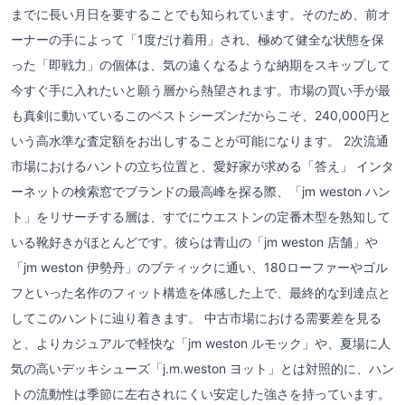
までに長い月日を要することでも知られています。そのため、前オ
ーナーの手によって「1度だけ着用」され、極めて健全な状態を保
った「即戦力」の個体は、気の遠くなるような納期をスキップして
今すぐ手に入れたいと願う層から熱望されます。市場の買い手が最
も真剣に動いているこのベストシーズンだからこそ、240,000円と
いう高水準な査定額をお出しすることが可能になります。 2次流通
市場におけるハントの立ち位置と、愛好家が求める「答え」 インタ
ーネットの検索窓でブランドの最高峰を探る際、「jm weston ハン
ト」をリサーチする層は、すでにウエストンの定番木型を熟知して
いる靴好きがほとんどです。彼らは青山の「jm weston 店舗」や
「jm weston 伊勢丹」のブティックに通い、180ローファーやゴル
フといった名作のフィット構造を体感した上で、最終的な到達点と
してこのハントに辿り着きます。 中古市場における需要差を見る
と、よりカジュアルで軽快な「jm weston ルモック」や、夏場に人
気の高いデッキシューズ「j.m.weston ヨット」とは対照的に、ハン
トの流動性は季節に左右されにくい安定した強さを持っています。