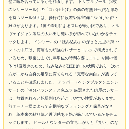
璧に噛み合っているかを精査します。 トリプルソール（3枚
のレザーソール）の「コバ仕上げ」の傷の有無 圧倒的な厚み
を持つソール側面は、歩行時に段差や障害物にぶつけやすい
難点があります。1度の着用によるスレが最小限であり、ノル
ヴェイジャン製法の太い出し縫い糸が切れていないかをチェ
ックします。 インソールの「沈み込み」の深さと足型の跡 ハ
ントの中底は、何層もの頑強なレザーとコルクで構成されて
いるため、馴染むまでに年単位の時間を要します。今回の個
体は1度履きのため、沈み込みがほぼゼロの状態であり、次の
方が一から自身の足型に育てられる「完璧な余白」が残って
いることを確認しました。 アッパー（ベジタブルタンニンレ
ザー）の「油分バランス」と色ムラ 厳選された肉厚のレザー
は、放置されると乾燥割れを起こしやすい性質があります。
前オーナー様によって定期的なブラッシングと保革がなさ
れ、革本来の粘り気と透明感ある艶が保たれているかをチェ
ックします。 ヒールカウンターの立ち上がりと「笑い」のな