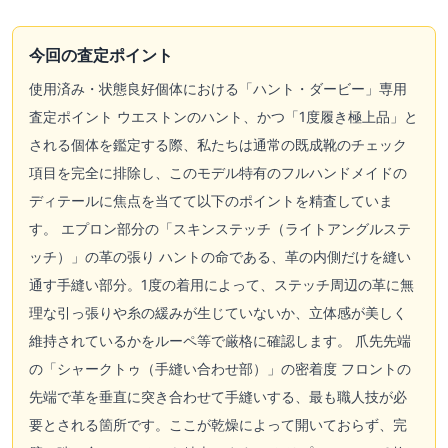
今回の査定ポイント
使用済み・状態良好個体における「ハント・ダービー」専用
査定ポイント ウエストンのハント、かつ「1度履き極上品」と
される個体を鑑定する際、私たちは通常の既成靴のチェック
項目を完全に排除し、このモデル特有のフルハンドメイドの
ディテールに焦点を当てて以下のポイントを精査していま
す。 エプロン部分の「スキンステッチ（ライトアングルステ
ッチ）」の革の張り ハントの命である、革の内側だけを縫い
通す手縫い部分。1度の着用によって、ステッチ周辺の革に無
理な引っ張りや糸の緩みが生じていないか、立体感が美しく
維持されているかをルーペ等で厳格に確認します。 爪先先端
の「シャークトゥ（手縫い合わせ部）」の密着度 フロントの
先端で革を垂直に突き合わせて手縫いする、最も職人技が必
要とされる箇所です。ここが乾燥によって開いておらず、完