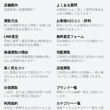
店舗案内
よくある質問
全国各地へ店舗展開中！
お客様からよく頂くご質問を集めま
とめて掲載しております！
買取方法
お客様の口コミ・評判
様々な買取方法をご用意！自身に合
取引いただいたお客様からの口コミ
う買取方法をお選びください。
を集めてみました！
LINE査定
無料査定フォーム
手軽に素早く査定可能なLINE査定の
完全無料のメールベースの査定フォ
登録方法や査定方法を掲載！
ームです！
高価買取の理由
宅配買取
ラストラボの革靴買取の価格が高い
人気NO.1の買取方法！自宅から当社
のには理由があります！
へお荷物を送るだけ！
高く売るコツ
店頭買取
少し意識するだけで査定がアップす
ご自宅から最寄りの店舗へ。買い物
るかもしれません！その方法を伝
ついでにご来店して買取できます。
授！
出張買取
ブランド一覧
ご自宅・またはご指定の住所へお伺
買取アイテム銘柄一覧をご紹介いた
いしその場で査定し現金化！
します。
利用規約
カテゴリー一覧
当社をご利用する上でのルールとな
買取アイテムカテゴリー一覧をご紹