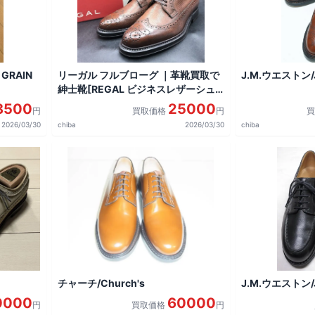
GRAIN
リーガル フルブローグ ｜革靴買取で
J.M.ウエストン/J
紳士靴[REGAL ビジネスレザーシュ
ーズ]を買取しました。
8500
25000
円
買取価格
円
2026/03/30
chiba
2026/03/30
chiba
チャーチ/Church's
J.M.ウエストン/J
0000
60000
円
買取価格
円