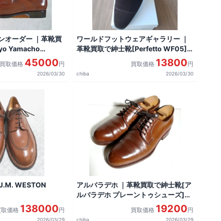
ンオーダー ｜革靴買
ワールドフットウェアギャラリー ｜
o Yamacho
革靴買取で紳士靴[Perfetto WF05]
E]を買取しました。
を買取しました。
45000
13800
買取価格
円
買取価格
円
2026/03/30
chiba
2026/03/30
.M. WESTON
アルバラデホ ｜革靴買取で紳士靴[ア
ルバラデホ プレーントゥシューズ]を
買取しました。
138000
19200
買取価格
円
買取価格
円
2026/03/29
chiba
2026/03/29