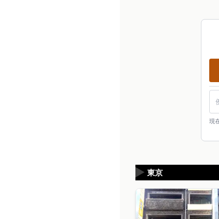
現
▶
東京