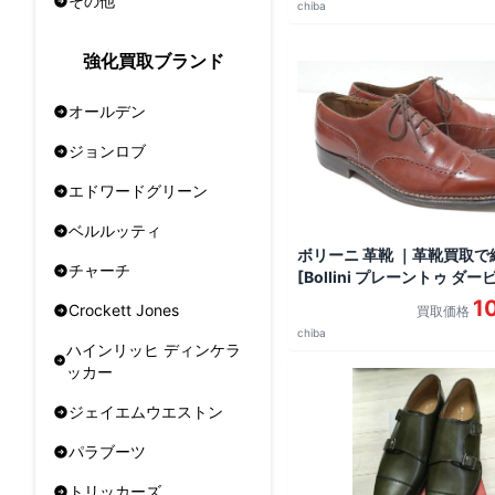
その他
chiba
強化買取ブランド
オールデン
ジョンロブ
エドワードグリーン
ベルルッティ
ボリーニ 革靴 ｜革靴買取で
チャーチ
[Bollini プレーントゥ ダ
ーズ]を買取しました。
1
Crockett Jones
買取価格
chiba
ハインリッヒ ディンケラ
ッカー
ジェイエムウエストン
パラブーツ
トリッカーズ