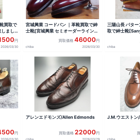
革靴買取で
宮城興業 コードバン ｜革靴買取で紳
三陽山長 パター
買取しまし
士靴[宮城興業 セミオーダーライン和
取で紳士靴[Sany
創良靴]を買取しました。
KURANOSUK
1500
46000
円
買取価格
円
2026/03/30
chiba
2026/03/30
chiba
アレンエドモンズ/Allen Edmonds
J.M.ウエストン/J
4500
22000
円
買取価格
円
2026/03/30
chiba
2026/03/29
chiba