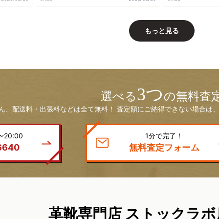
もっと見る
3つ
選べる
の無料査
ん、配送料・出張料などは全て無料！ 査定額にご納得できない場合は、
20:00
1分で完了！
6640
無料査定フォーム
革靴専門店 ストックラボ