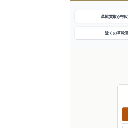
革靴買取が初
近くの革靴