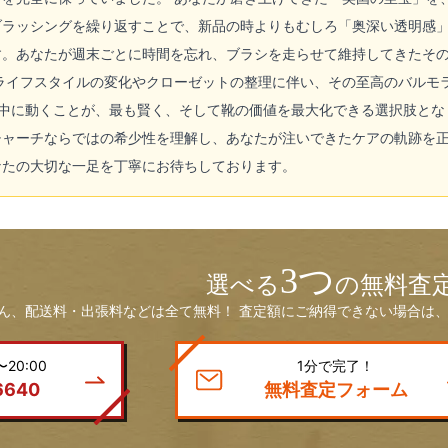
ブラッシングを繰り返すことで、新品の時よりもむしろ「奥深い透明感
す。あなたが週末ごとに時間を忘れ、ブラシを走らせて維持してきたそ
、ライフスタイルの変化やクローゼットの整理に伴い、その至高のバルモ
月中に動くことが、最も賢く、そして靴の価値を最大化できる選択肢とな
チャーチならではの希少性を理解し、あなたが注いできたケアの軌跡を
なたの大切な一足を丁寧にお待ちしております。
3つ
選べる
の無料査
ん、配送料・出張料などは全て無料！ 査定額にご納得できない場合は、
20:00
1分で完了！
6640
無料査定フォーム