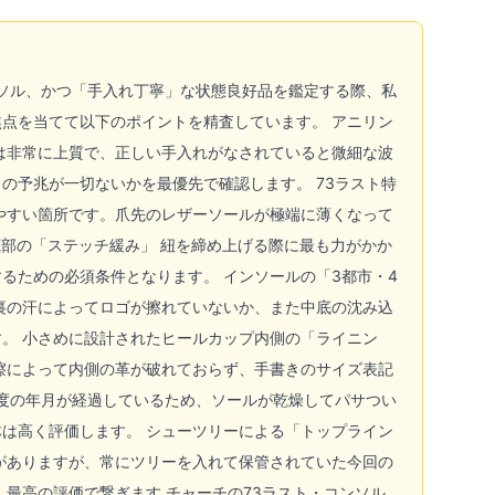
ンソル、かつ「手入れ丁寧」な状態良好品を鑑定する際、私
点を当てて以下のポイントを精査しています。 アニリン
は非常に上質で、正しい手入れがなされていると微細な波
の予兆が一切ないかを最優先で確認します。 73ラスト特
やすい箇所です。爪先のレザーソールが極端に薄くなって
部の「ステッチ緩み」 紐を締め上げる際に最も力がかか
るための必須条件となります。 インソールの「3都市・4
裏の汗によってロゴが擦れていないか、また中底の沈み込
。 小さめに設計されたヒールカップ内側の「ライニン
擦によって内側の革が破れておらず、手書きのサイズ表記
程度の年月が経過しているため、ソールが乾燥してパサつい
は高く評価します。 シューツリーによる「トップライン
がありますが、常にツリーを入れて保管されていた今回の
最高の評価で繋ぎます チャーチの73ラスト・コンソル