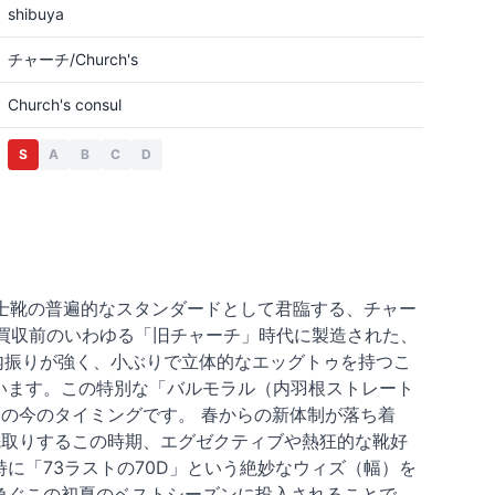
shibuya
チャーチ/Church's
Church's consul
S
A
B
C
D
紳士靴の普遍的なスタンダードとして君臨する、チャー
プラダ買収前のいわゆる「旧チャーチ」時代に製造された、
や内振りが強く、小ぶりで立体的なエッグトゥを持つこ
います。この特別な「バルモラル（内羽根ストレート
の今のタイミングです。 春からの新体制が落ち着
先取りするこの時期、エグゼクティブや熱狂的な靴好
に「73ラストの70D」という絶妙なウィズ（幅）を
急ぐこの初夏のベストシーズンに投入されることで、