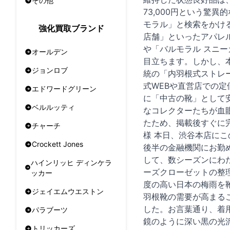
その他
73,000円という驚
モラル」と検索をかけ
強化買取ブランド
店舗」といったアパレ
や「バルモラル スニー
オールデン
目立ちます。しかし、
ジョンロブ
統の「内羽根式ストレ
式WEBや直営店での
エドワードグリーン
に「中古の靴」として
ベルルッティ
なコレクターたちが血
たため、掲載後すぐに
チャーチ
様 本日、渋谷本店に
Crockett Jones
後半の金融機関にお勤
して、数シーズンにわ
ハインリッヒ ディンケラ
ーズクローゼットの整
ッカー
度の高い日本の梅雨を
ジェイエムウエストン
羽根靴の需要が高まる
した。お言葉通り、着
パラブーツ
鏡のように深い黒の光
トリッカーズ