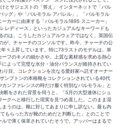
付けとサジェストの「答え」 インターネットで「バル
バッグ」や「バルモラル アパレル」、「バルモラル
カーに由来する「バルモラル1895 スニーカー」
ラル レディース」といったカジュアルなキーワードも
るのは、こうしたカジュアルウェアではなく、英国伝
のが、チャーチのコンソルです。昨今、チャーチの公
は年々上昇しています。特に73ラストのモデルは、単
カーフのキメの細かさや、上質な素材感を求める熱心
手によって完璧な水分・油分バランスが維持されてい
わり目、コレクションを次なる愛好家へ託すオーナー
ーザンプトンの本格靴をコレクションされている40代
やカンファレンスの時だけ履く特別なバルモラル」と
決断をされた背景を伺うと、「5月の大型連休にシュ
ワークへと移行した現実を見つめ直した。このまま湿
しまうのは、靴に対してあまりに申し訳ない。最も内
いてもらった方が靴のためだと判断した」とのことで
ールで薄く保革されていたそうで、アッパーはまるで