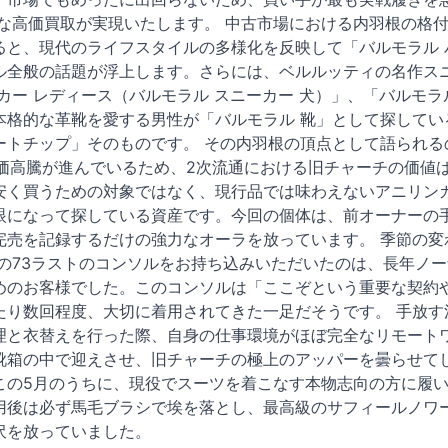
異的な高価買取が実現いたします。 中古市場における内羽根の格
ると、現代のライフスタイルの多様化を反映して「バルモラル 
ル全般の話題が浮上します。さらには、ベルルッティの名作スニー
カー レディース（バルモラル スニーカー 犬）」、「バルモ
本格的な革靴を愛する男性が「バルモラル 靴」として探してい
ートチップ」そのものです。 その内羽根の頂点として語られる
定価高騰が進んでいるため、2次流通における旧チャーチの価値
安く買うための対象ではなく、現行品では味わえないアニリン
眼になって探している資産です。今回の個体は、前オーナーの
完売を記録するだけの強力なオーラを放っています。 季節の変
この73ラストのコンソルをお持ち込みいただいたのは、長年ノ
めのお客様でした。このコンソルは「ここぞという重要な契約
たり数回程度、大切に着用されてきた一足だそうです。 手放す
理と衣替えを行った際、自身の仕事環境がほぼ完全なリモート
靴箱の中で迎えさせ、旧チャーチの極上のアッパーを曇らせて
この5月のうちに、現役でスーツを着こなす本物志向の方に履
用後は必ず馬毛ブラシで埃を落とし、最高級のサフィールノワ
沢を放っていました。