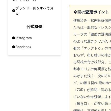
ブランド一覧をすべて見
今回の査定ポイント
る
使用済み・状態良好個体
公式SNS
たちは一般的なドレス
カーフの「銀面の透明
Instagram
のような履きジワが入り
Facebook
有の「エッグトゥ」の
おらず、出し縫いの糸が
る羽根の付け根部分。こ
都市ロゴ」の鮮明度と
みがまだ浅く、次の方
グ」の擦り切れ 踵の
（70D）が鮮明に読め
ていないかを確認しま
（履き口）」の笑い防
個体は、直線的な美しさ