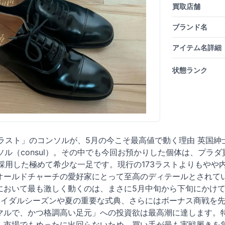
買取店舗
ブランド名
アイテム名詳細
状態ランク
3ラスト」のコンソルが、5月の今こそ最高値で動く理由 英国
のコンソル（consul）。その中でも今回お預かりした個体は、
を採用した極めて希少な一足です。現行の173ラストよりもや
オールドチャーチの愛好家にとって至高のディテールとされて
において最も激しく動くのは、まさに5月中旬から下旬にかけて
ライダルシーズンや夏の重要な式典、さらにはボーナス商戦を
マルで、かつ格調高い足元」への投資欲は最高潮に達します。特
、市場でもめったに出回らないため、買い手が最も実戦履きを