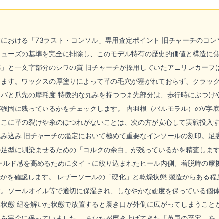
における「73ラスト・コンソル」専用査定ポイント 旧チャーチのコ
シューズの基準を完全に排除し、このモデル特有の歴史的価値と構造に焦
感」と一文字部分のシワの質 旧チャーチが採用していたアニリンカーフ
ます。ワックスの厚塗りによって革の毛穴が塞がれておらず、クラック
コバと爪先の摩耗度 特徴的な丸みを持つつま先部分は、歩行時にぶつけ
強固に残っているかをチェックします。 内羽根（バルモラル）のV字底
こに革の裂けや糸のほつれがないことは、次の方が安心して実戦投入す
沈み込み 旧チャーチの鑑定において極めて重要なインソールの刻印。足
の足型に馴染ませるための「コルクの余白」が残っているかを精査します
ホールド感を高めるためにタイトに絞り込まれたヒール内側。着脱時の摩
るかを確認します。 レザーソールの「硬化」と乾燥状態 製造からある
す。ソールオイル等で適切に保湿され、しなやかな硬度を保っている個体
止状態 紐を解いた状態で放置すると履き口が外側に広がってしまうこと
を完全に保っていました。 あなたが磨き上げてきた「英国の至宝」を、