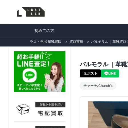
初めての方
ラストラボ 革靴買取
＞
買取実績
＞
バルモラル ｜革靴買取で紳士
バルモラル ｜革靴買取
ポスト
LINE
チャーチ/Church's