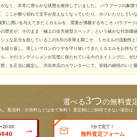
がなく、非常に滑らかな状態を維持していました。 パラブーツの象徴
グ。ここが擦り切れて文字が見えなくなっていたり、ホツレたりしてい
誠実に潤いを与えてきたミカエルを、需要が沸騰する今こそ パラブー
ルの歴史が、そのまま「極上の全天候型スペック」という確かな付加価
シュな足元を欲しているこの5月の衣替え期こそ、ミカエルの流動性と
アを繰り返し、美しいマロンのツヤを守り抜いてきたミカエルをお持ち
なら、そのコンディションが完璧に保たれている今のタイミングに、ぜ
履歴」を正当に鑑定し、渋谷本店のカウンターにて、皆様の納得のいく
3つ
選べる
の無料査
ん、配送料・出張料などは全て無料！ 査定額にご納得できない場合は、
20:00
1分で完了！
6640
無料査定フォーム