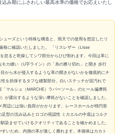
仕込み期にふさわしい最高水準の価格でお応えいたし
ロリアンシューズという特殊な構造と、雨天での使用を想定したリ
に確認いたしました。 「リスレザー（Lisse
入れを怠ると乾燥してシワ部分からひび割れます。今回は革に
先モカ縫い（U字ライン）の「糸の擦り切れ」と開き 歩行
せ目から水が侵入するような革の開きがないかを徹底的にチ
水性を担保するタフな縫製部分。白いステッチが泥汚れで
「マルシェ（MARCHE）ラバーソール」のヒール偏摩耗
洞）が露出するような深い摩耗がないことを確認しました。
トメ周辺には強い負荷がかかります。レースホールが楕円形
の足型の沈み込みとロゴの視認性 ミカエルの中底はコルク
に馴染ませていけるクオリティであることを確かめました。
やすいため、内側の革が激しく擦れます。本個体はカカト