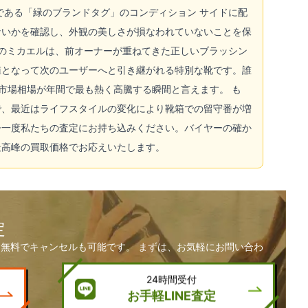
である「緑のブランドタグ」のコンディション サイドに配
ないかを確認し、外観の美しさが損なわれていないことを保
ツのミカエルは、前オーナーが重ねてきた正しいブラッシン
値となって次のユーザーへと引き継がれる特別な靴です。誰
市場相場が年間で最も熱く高騰する瞬間と言えます。 も
で、最近はライフスタイルの変化により靴箱での留守番が増
ひ一度私たちの査定にお持ち込みください。バイヤーの確か
最高峰の買取価格でお応えいたします。
定
無料でキャンセルも可能です。 まずは、お気軽にお問い合わ
24時間受付
お手軽LINE査定