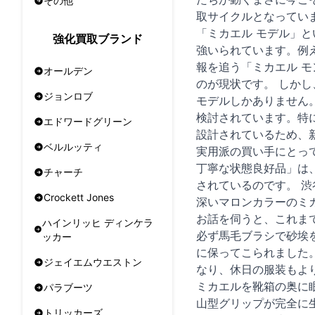
その他
取サイクルとなってい
「ミカエル モデル」
強化買取ブランド
強いられています。例
報を追う「ミカエル 
オールデン
のが現状です。 しか
ジョンロブ
モデルしかありません
検討されています。特
エドワードグリーン
設計されているため、
ベルルッティ
実用派の買い手にとっ
丁寧な状態良好品」は
チャーチ
されているのです。 渋
Crockett Jones
深いマロンカラーのミ
お話を伺うと、これま
ハインリッヒ ディンケラ
必ず馬毛ブラシで砂埃
ッカー
に保ってこられました
ジェイエムウエストン
なり、休日の服装もよ
ミカエルを靴箱の奥に
パラブーツ
山型グリップが完全に
トリッカーズ