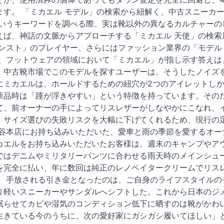
ます。 「ミカエル モデル」の検索から紐解く、中古スニーカ
というキーワードを調べる際、実は靴以外の異なるカルチャーの
えば、神話の文脈からアプローチする「ミカエル 天使」の検索
モンスト」のプレイヤー、さらにはファッション業界の「モデル
し、フットウェアの領域において「ミカエル」が指し示す答えは
。中古靴市場でこのモデルを探すユーザーは、そうしたノイズ
にミカエルは、ホールドするための紐穴が2つのアイレットし
新品時は「踵が浮きやすい」という特徴を持っています。その
て、前オーナーの手によってリスレザーがしなやかにこなれ、
、サイズ選びの失敗リスクを大幅に下げてくれるため、現行の
谷本店にお持ち込みいただいた、愛車と雨の季節を愛するオーナー
カエルをお持ち込みいただいたお客様は、週末のキャンプやアウ
ではデニムやミリタリーパンツに合わせる雨天時のメインシュ
を完全に払い、年に数回は純正のレノベイタークリームでリス
。 手放される引き金となったのは、ご自身のライフスタイルの
り軽いスニーカーやサンダルへシフトした。これから日本のジ
眠らせてカビや湿気のコンディション低下に晒すのは靴がかわ
生きている今のうちに、次の愛好家にガシガシ履いてほしい」