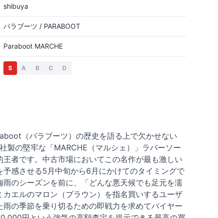
shibuya
パラブーツ / PARABOOT
Paraboot MARCHE
S
A
B
C
D
aboot（パラブーツ）の歴史を語る上で欠かせない
社製の堅牢な「MARCHE（マルシェ）」ラバーソー
的王者です。中古市場においてこの名作が最も激しい
予感させる5月中旬から6月にかけてのタイミングで
梅雨のシーズンを前に、「どんな悪天候でも足元を濡
ミカエルのマロン（ブラウン）を指名買いするユーザ
た雨の季節を乗り切るための即戦力を求めてバイヤー
,000円という強気の高額査定を提示できる最高の買