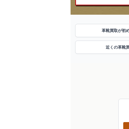
革靴買取が初
近くの革靴