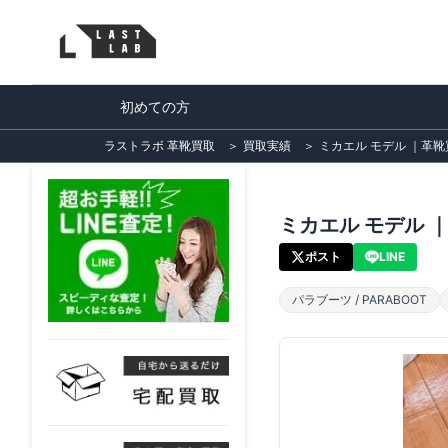
初めての方
ラストラボ 革靴買取
＞
買取実績
＞
ミカエル モデル ｜革靴買
ミカエル モデル ｜
ポスト
LINE
パラブーツ / PARABOOT