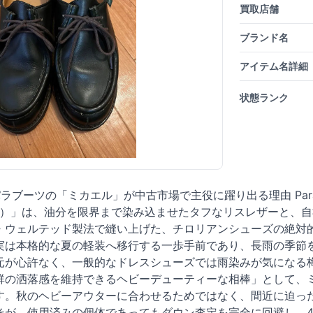
買取店舗
ブランド名
アイテム名詳細
状態ランク
ラブーツの「ミカエル」が中古市場で主役に躍り出る理由 Par
エル）」は、油分を限界まで染み込ませたタフなリスレザーと、自
・ウェルテッド製法で縫い上げた、チロリアンシューズの絶対
実は本格的な夏の軽装へ移行する一歩手前であり、長雨の季節を
元が心許なく、一般的なドレスシューズでは雨染みが気になる
群の洒落感を維持できるヘビーデューティーな相棒」として、
す。秋のヘビーアウターに合わせるためではなく、間近に迫っ
が、使用済みの個体であってもダウン査定を完全に回避し、40