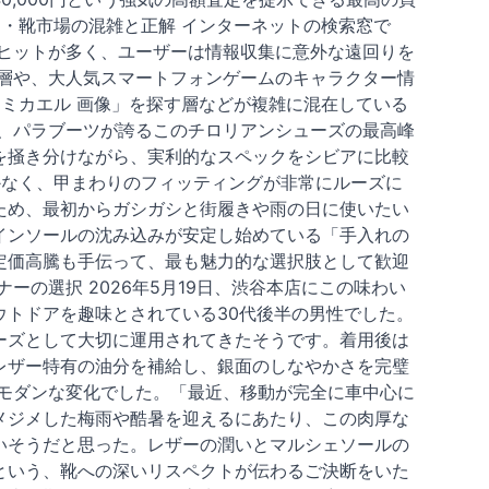
ー・靴市場の混雑と正解 インターネットの検索窓で
ヒットが多く、ユーザーは情報収集に意外な遠回りを
層や、大人気スマートフォンゲームのキャラクター情
 ミカエル 画像」を探す層などが複雑に混在している
、パラブーツが誇るこのチロリアンシューズの最高峰
を掻き分けながら、実利的なスペックをシビアに比較
かなく、甲まわりのフィッティングが非常にルーズに
ため、最初からガシガシと街履きや雨の日に使いたい
インソールの沈み込みが安定し始めている「手入れの
定価高騰も手伝って、最も魅力的な選択肢として歓迎
の選択 2026年5月19日、渋谷本店にこの味わい
トドアを趣味とされている30代後半の男性でした。
ーズとして大切に運用されてきたそうです。着用後は
レザー特有の油分を補給し、銀面のしなやかさを完璧
モダンな変化でした。「最近、移動が完全に車中心に
メジメした梅雨や酷暑を迎えるにあたり、この肉厚な
いそうだと思った。レザーの潤いとマルシェソールの
という、靴への深いリスペクトが伝わるご決断をいた