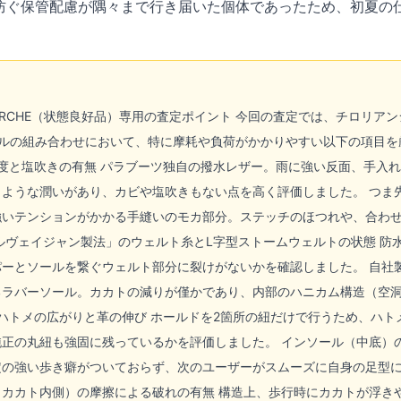
防ぐ保管配慮が隅々まで行き届いた個体であったため、初夏の
HAEL MARCHE（状態良好品）専用の査定ポイント 今回の査定では、チ
ルの組み合わせにおいて、特に摩耗や負荷がかかりやすい以下の項目を厳格
分残存度と塩吹きの有無 パラブーツ独自の撥水レザー。雨に強い反面、手
ような潤いがあり、カビや塩吹きもない点を高く評価しました。 つま
強いテンションがかかる手縫いのモカ部分。ステッチのほつれや、合わ
ルヴェイジャン製法」のウェルト糸とL字型ストームウェルトの状態 防
ーとソールを繋ぐウェルト部分に裂けがないかを確認しました。 自社製
るラバーソール。カカトの減りが僅かであり、内部のハニカム構造（空
ハトメの広がりと革の伸び ホールドを2箇所の紐だけで行うため、ハ
正の丸紐も強固に残っているかを評価しました。 インソール（中底）
定の強い歩き癖がついておらず、次のユーザーがスムーズに自身の足型
（カカト内側）の摩擦による破れの有無 構造上、歩行時にカカトが浮き