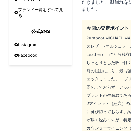
だきました。型崩れを
ました。
ブランド一覧をすべて見
る
今回の査定ポイント
公式SNS
Paraboot MIC
Instagram
スレザー×マルシェソー
Leather）」の油
Facebook
しっとりとした吸い付く
時の屈曲により、最も
ェックしました。 「ノ
硬化しておらず、アッパ
ブランドの生命線であ
2アイレット（紐穴）の
に伸び切っておらず、純
が厚く沈みますが、特
カウンターライニング