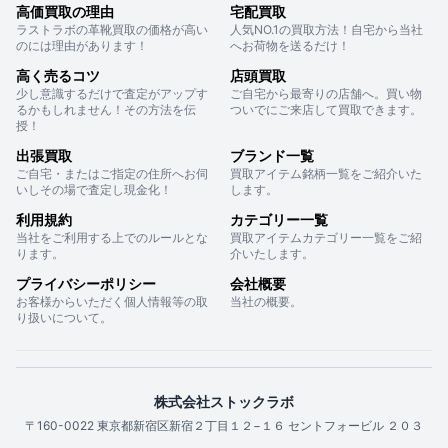
高価買取の理由
宅配買取
ラストラボの革靴買取の価格が高い
人気NO.1の買取方法！自宅から当社
のには理由があります！
へお荷物を送るだけ！
高く売るコツ
店頭買取
少し意識するだけで査定がアップす
ご自宅から最寄りの店舗へ。買い物
るかもしれません！その方法を伝
ついでにご来店して買取できます。
授！
出張買取
ブランド一覧
ご自宅・またはご指定の住所へお伺
買取アイテム銘柄一覧をご紹介いた
いしその場で査定し現金化！
します。
利用規約
カテゴリー一覧
当社をご利用する上でのルールとな
買取アイテムカテゴリー一覧をご紹
ります。
介いたします。
プライバシーポリシー
会社概要
お客様からいただく個人情報等の取
当社の概要。
り扱いについて。
株式会社ストックラボ
〒160-0022 東京都新宿区新宿２丁目１２−１６ セントフォービル ２０３