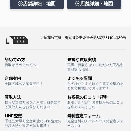
店舗詳細・地図
店舗詳細・地図
古物商許可証 東京都公安委員会第307731104330号
初めての方
豊富な買取実績
買取が初めての方へ！
実際に買取させていただいた商品や
買取額も掲載！
店舗案内
よくある質問
全国各地へ店舗展開中！
お客様からよく頂くご質問を集めま
とめて掲載しております！
買取方法
お客様の口コミ・評判
様々な買取方法をご用意！自身に合
取引いただいたお客様からの口コミ
う買取方法をお選びください。
を集めてみました！
LINE査定
無料査定フォーム
手軽に素早く査定可能なLINE査定の
完全無料のメールベースの査定フォ
登録方法や査定方法を掲載！
ームです！