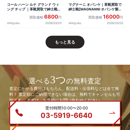
コール ハーン ルナ グランド ウィ
マグナーニ オパンケ｜革靴買取で
ング チップ ｜革靴買取で紳士靴
紳士靴[MAGNANNI オパンケ製
[Cole Haan ウィングチップ ルナ
法]を買取しました。
6800
16000
買取価格
円
買取価格
円
グランド キャメル]を買取しまし
た。
shinjyuku
2026/03/03
shinjyuku
2026/03/03
もっと見る
3つ
選べる
の無料査定
査定にかかる費用はもちろん、配送料・出張料などは全て無
料！ 査定額にご納得できない場合は、無料でキャンセルも可
能です。 まずは、お気軽にお問い合わせください。
受付時間10:00〜20:00
03-5919-6640