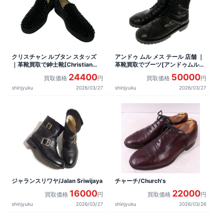
クリスチャン ルブタン スタッズ
アンドゥ ムル メス テール 店舗 ｜
｜革靴買取で紳士靴[Christian
革靴買取でブーツ[アンドゥムルメ
Louboutin ローラーボート]を買取
ステール ALEC BOOTS]を買取し
24400
50000
買取価格
円
買取価格
円
しました。
ました。
shinjyuku
2026/03/27
shinjyuku
2026/03/27
ジャランスリワヤ/Jalan Sriwijaya
チャーチ/Church's
16000
22000
買取価格
円
買取価格
円
shinjyuku
2026/03/27
shinjyuku
2026/03/26