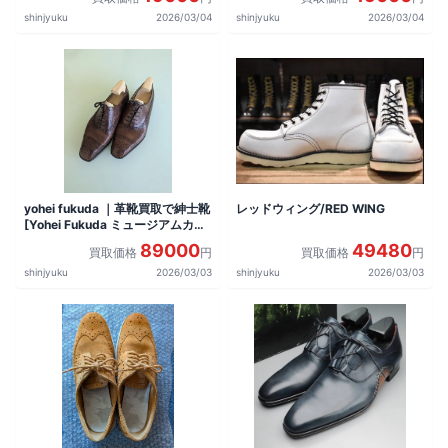
shinjyuku
2026/03/04
shinjyuku
2026/03/04
yohei fukuda ｜革靴買取で紳士靴
レッドウィング/RED WING
[Yohei Fukuda ミュージアムカー
フ]を買取しました。
89000
49480
買取価格
円
買取価格
円
shinjyuku
2026/03/03
shinjyuku
2026/03/03