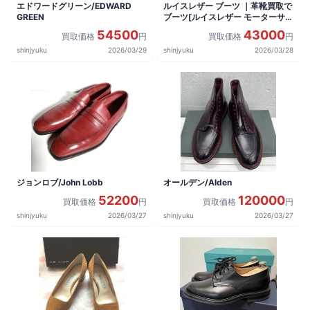
エドワードグリーン/EDWARD
ルイスレザー ブーツ ｜革靴買取で
GREEN
ブーツ[ルイスレザー モーターサイ
クルブーツ]を買取しました。
54500
43000
買取価格
円
買取価格
円
shinjyuku
2026/03/29
shinjyuku
2026/03/28
ジョンロブ/John Lobb
オールデン/Alden
52200
120000
買取価格
円
買取価格
円
shinjyuku
2026/03/27
shinjyuku
2026/03/27