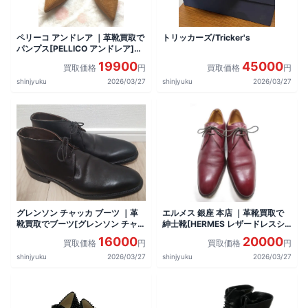
ペリーコ アンドレア ｜革靴買取で
トリッカーズ/Tricker's
パンプス[PELLICO アンドレア]を
買取しました。
19900
45000
買取価格
円
買取価格
円
shinjyuku
2026/03/27
shinjyuku
2026/03/27
グレンソン チャッカ ブーツ ｜革
エルメス 銀座 本店 ｜革靴買取で
靴買取でブーツ[グレンソン チャッ
紳士靴[HERMES レザードレスシ
カブーツ]を買取しました。
ューズ]を買取しました。
16000
20000
買取価格
円
買取価格
円
shinjyuku
2026/03/27
shinjyuku
2026/03/27