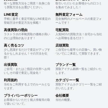
様々な買取方法をご用意！自身に合
取引いただいたお客様からの口コミ
う買取方法をお選びください。
を集めてみました！
LINE査定
無料査定フォーム
手軽に素早く査定可能なLINE査定の
完全無料のメールベースの査定フォ
登録方法や査定方法を掲載！
ームです！
高価買取の理由
宅配買取
ラストラボの革靴買取の価格が高い
人気NO.1の買取方法！自宅から当社
のには理由があります！
へお荷物を送るだけ！
高く売るコツ
店頭買取
少し意識するだけで査定がアップす
ご自宅から最寄りの店舗へ。買い物
るかもしれません！その方法を伝
ついでにご来店して買取できます。
授！
出張買取
ブランド一覧
ご自宅・またはご指定の住所へお伺
買取アイテム銘柄一覧をご紹介いた
いしその場で査定し現金化！
します。
利用規約
カテゴリー一覧
当社をご利用する上でのルールとな
買取アイテムカテゴリー一覧をご紹
ります。
介いたします。
プライバシーポリシー
会社概要
お客様からいただく個人情報等の取
当社の概要。
り扱いについて。