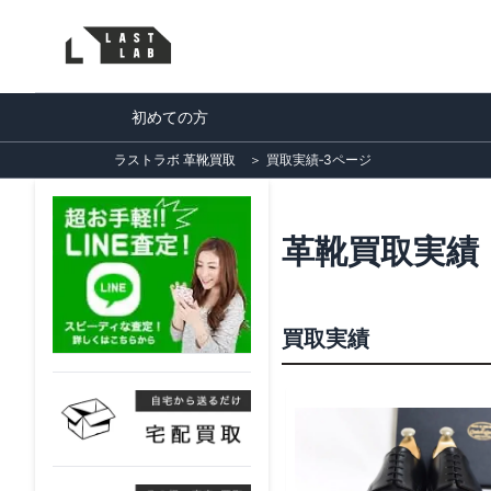
初めての方
ラストラボ 革靴買取
＞
買取実績‐3ページ
革靴買取実績
買取実績