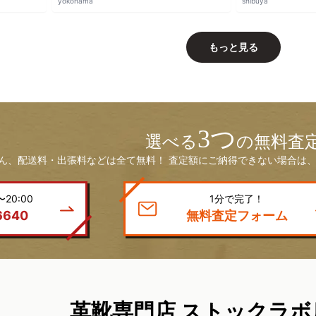
yokohama
shibuya
もっと見る
3つ
選べる
の無料査
ん、配送料・出張料などは全て無料！ 査定額にご納得できない場合は、
20:00
1分で完了！
6640
無料査定フォーム
革靴専門店 ストックラボ