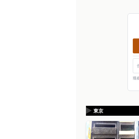
現
▶
東京