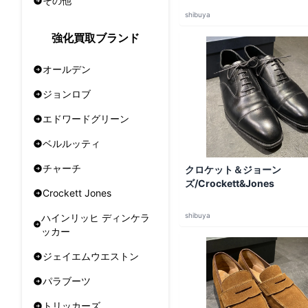
その他
shibuya
強化買取ブランド
オールデン
ジョンロブ
エドワードグリーン
ベルルッティ
チャーチ
クロケット＆ジョーン
ズ/Crockett&Jones
Crockett Jones
shibuya
ハインリッヒ ディンケラ
ッカー
ジェイエムウエストン
パラブーツ
トリッカーズ