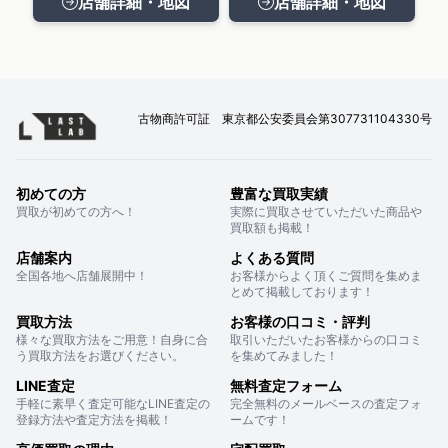
店舗詳細・地図
店舗詳細・地図
古物商許可証 東京都公安委員会第307731104330号
初めての方
豊富な買取実績
買取が初めての方へ！
実際に買取させていただいた商品や
買取額も掲載！
店舗案内
よくある質問
全国各地へ店舗展開中！
お客様からよく頂くご質問を集めま
とめて掲載しております！
買取方法
お客様の口コミ・評判
様々な買取方法をご用意！自身に合
取引いただいたお客様からの口コミ
う買取方法をお選びください。
を集めてみました！
LINE査定
無料査定フォーム
手軽に素早く査定可能なLINE査定の
完全無料のメールベースの査定フォ
登録方法や査定方法を掲載！
ームです！