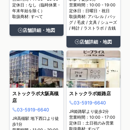
定休日：なし（臨時休業・
営業時間：10:00 - 19:00
年末年始を除く）
定休日：日曜日・祝日
取扱商材: すべて
取扱商材: アパレル / バッ
グ / 毛皮 / 文具 / シューズ
/ 時計 / ラストラボ / 古銭
店舗詳細・地図
店舗詳細・地図
ストックラボ大阪高槻
ストックラボ姫路店
店
03-5919-6640
03-5919-6640
JR姫路駅より徒歩2分
営業時間：10:00 - 17:00
JR高槻駅 地下西口より徒
定休日：土日祝のみ営業
歩1分
取扱商材: すべて
営業時間：11:00 - 20:00