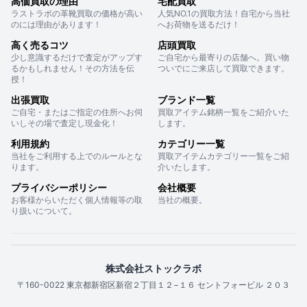
高価買取の理由
宅配買取
ラストラボの革靴買取の価格が高い
人気NO.1の買取方法！自宅から当社
のには理由があります！
へお荷物を送るだけ！
高く売るコツ
店頭買取
少し意識するだけで査定がアップす
ご自宅から最寄りの店舗へ。買い物
るかもしれません！その方法を伝
ついでにご来店して買取できます。
授！
出張買取
ブランド一覧
ご自宅・またはご指定の住所へお伺
買取アイテム銘柄一覧をご紹介いた
いしその場で査定し現金化！
します。
利用規約
カテゴリー一覧
当社をご利用する上でのルールとな
買取アイテムカテゴリー一覧をご紹
ります。
介いたします。
プライバシーポリシー
会社概要
お客様からいただく個人情報等の取
当社の概要。
り扱いについて。
株式会社ストックラボ
〒160-0022 東京都新宿区新宿２丁目１２−１６ セントフォービル ２０３